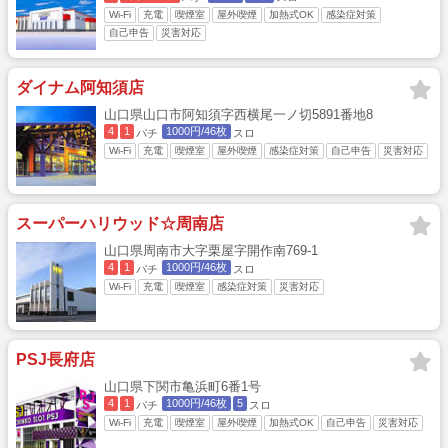
Wi-Fi
充電
喫煙室
屋外喫煙
加熱式OK
感染症対策
自己申告
災害対応
ダイナム阿知須店
山口県山口市阿知須字西横尾一ノ切5891番地8
4
1
1000円/46枚
パチ
スロ
Wi-Fi
充電
喫煙室
屋外喫煙
感染症対策
自己申告
災害対応
スーパーハリウッド☆周南店
山口県周南市大字栗屋字開作南769-1
4
1
1000円/46枚
パチ
スロ
Wi-Fi
充電
喫煙室
感染症対策
災害対応
PSJ長府店
山口県下関市亀浜町6番1号
4
1
1000円/46枚
5
パチ
スロ
Wi-Fi
充電
喫煙室
屋外喫煙
加熱式OK
自己申告
災害対応