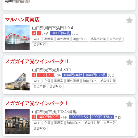
マルハン周南店
山口県周南市浜田1-9-4
4
1
1000円/47枚
パチ
スロ
Wi-Fi
喫煙室
屋外喫煙
加熱式OK
感染症対策
自己申告
災害対応
メガガイア光ツインパークⅡ
山口県光市光井4-30-1
4
1.12
0.2
1000円/46枚
1000円/178枚
パチ
スロ
Wi-Fi
充電
喫煙室
屋外喫煙
加熱式OK
感染症対策
自己申告
災害対応
メガガイア光ツインパークⅠ
山口県光市浅江1345番地
4
1000円/890玉
1000円/46枚
1000円/178枚
パチ
スロ
Wi-Fi
充電
喫煙室
加熱式OK
感染症対策
自己申告
災害対応