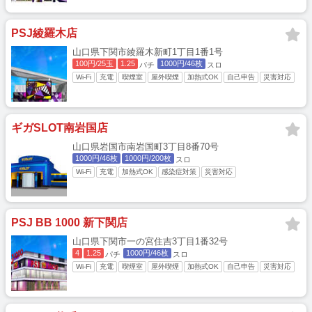
PSJ綾羅木店
山口県下関市綾羅木新町1丁目1番1号
100円/25玉
1.25
1000円/46枚
パチ
スロ
Wi-Fi
充電
喫煙室
屋外喫煙
加熱式OK
自己申告
災害対応
ギガSLOT南岩国店
山口県岩国市南岩国町3丁目8番70号
1000円/46枚
1000円/200枚
スロ
Wi-Fi
充電
加熱式OK
感染症対策
災害対応
PSJ BB 1000 新下関店
山口県下関市一の宮住吉3丁目1番32号
4
1.25
1000円/46枚
パチ
スロ
Wi-Fi
充電
喫煙室
屋外喫煙
加熱式OK
自己申告
災害対応