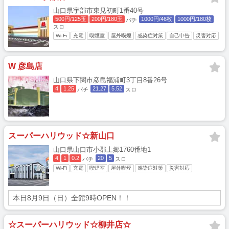
山口県宇部市東見初町1番40号
500円/125玉
200円/180玉
1000円/46枚
1000円/180枚
パチ
スロ
Wi-Fi
充電
喫煙室
屋外喫煙
感染症対策
自己申告
災害対応
W 彦島店
山口県下関市彦島福浦町3丁目8番26号
4
1.25
21.27
5.52
パチ
スロ
スーパーハリウッド☆新山口
山口県山口市小郡上郷1760番地1
4
1
0.2
20
5
パチ
スロ
Wi-Fi
充電
喫煙室
屋外喫煙
感染症対策
災害対応
本日8月9日（日）全館9時OPEN！！
☆スーパーハリウッド☆柳井店☆