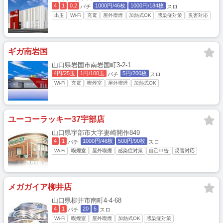
4
1
0.2
1000円/46枚
1000円/184枚
パチ
スロ
出玉
Wi-Fi
充電
屋外喫煙
加熱式OK
感染症対策
災害対応
ギガ南岩国
山口県岩国市南岩国町3-2-1
4円/25玉
1円/100玉
5円/200枚
パチ
スロ
Wi-Fi
充電
喫煙室
屋外喫煙
加熱式OK
ユーコーラッキー37宇部店
山口県宇部市大字妻崎開作849
4
1
1000円/46枚
500円/90枚
パチ
スロ
Wi-Fi
喫煙室
屋外喫煙
感染症対策
自己申告
災害対応
メガガイア柳井店
山口県柳井市南町4-4-68
4
1
20
5
パチ
スロ
Wi-Fi
喫煙室
屋外喫煙
加熱式OK
感染症対策