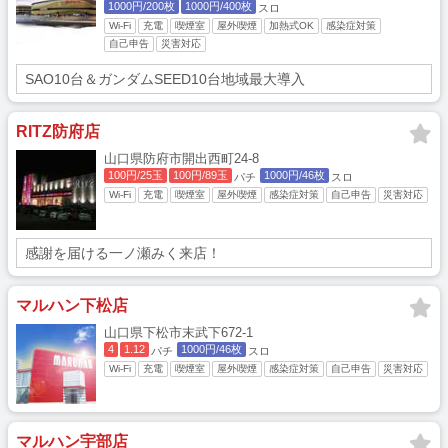
1000円/200枚
1000円/400枚
スロ
Wi-Fi
充電
喫煙室
屋外喫煙
加熱式OK
感染症対策
自己申告
災害対応
SAO10台＆ガンダムSEED10台地域最大導入
RITZ防府店
山口県防府市開出西町24-8
100円/25玉
100円/89玉
1000円/46枚
パチ
スロ
Wi-Fi
充電
喫煙室
屋外喫煙
感染症対策
自己申告
災害対応
感謝を届ける一ノ瀬みく来店！
マルハン下松店
山口県下松市末武下672-1
4
1.12
1000円/46枚
パチ
スロ
Wi-Fi
充電
喫煙室
屋外喫煙
感染症対策
自己申告
災害対応
マルハン宇部店