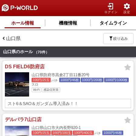
ログイン
設定
ホール情報
機種情報
タイムライン
山口県
絞り込み
山口県のホール
（70件）
DS FIELD6防府店
山口県防府市高倉2丁目11番20号
100円/25玉
1000円/46枚
1000円/200枚
1000円/1000枚
パチ
スロ
Wi-Fi
感染症対策
スト6＆SAO＆ガンダム導入済み！！
デルパラ7山口店
山口県山口市大内長野920-1
100円/25玉
100円/100玉
100円/400玉
1000円/46枚
パチ