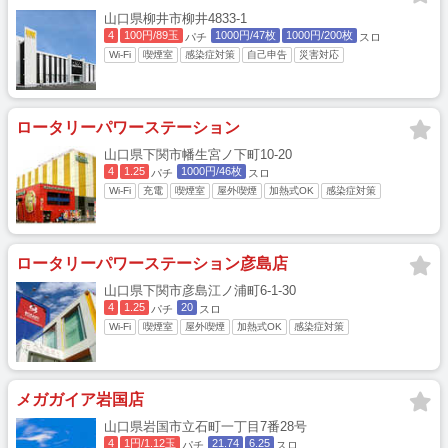
山口県柳井市柳井4833-1
4
100円/89玉
1000円/47枚
1000円/200枚
パチ
スロ
Wi-Fi
喫煙室
感染症対策
自己申告
災害対応
ロータリーパワーステーション
山口県下関市幡生宮ノ下町10-20
4
1.25
1000円/46枚
パチ
スロ
Wi-Fi
充電
喫煙室
屋外喫煙
加熱式OK
感染症対策
ロータリーパワーステーション彦島店
山口県下関市彦島江ノ浦町6-1-30
4
1.25
20
パチ
スロ
Wi-Fi
喫煙室
屋外喫煙
加熱式OK
感染症対策
メガガイア岩国店
山口県岩国市立石町一丁目7番28号
4
1円/1.12玉
21.74
6.25
パチ
スロ