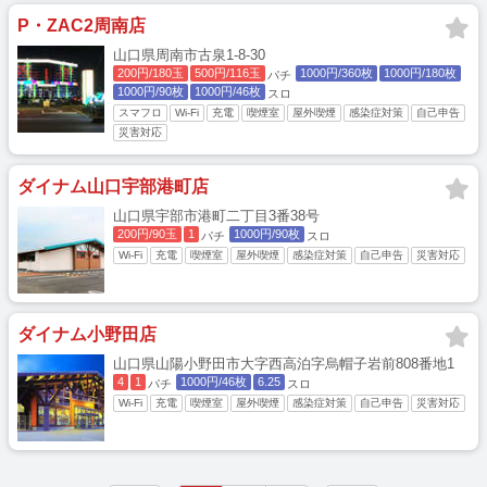
P・ZAC2周南店
山口県周南市古泉1-8-30
200円/180玉
500円/116玉
1000円/360枚
1000円/180枚
パチ
1000円/90枚
1000円/46枚
スロ
スマフロ
Wi-Fi
充電
喫煙室
屋外喫煙
感染症対策
自己申告
災害対応
ダイナム山口宇部港町店
山口県宇部市港町二丁目3番38号
200円/90玉
1
1000円/90枚
パチ
スロ
Wi-Fi
充電
喫煙室
屋外喫煙
感染症対策
自己申告
災害対応
ダイナム小野田店
山口県山陽小野田市大字西高泊字烏帽子岩前808番地1
4
1
1000円/46枚
6.25
パチ
スロ
Wi-Fi
充電
喫煙室
屋外喫煙
感染症対策
自己申告
災害対応