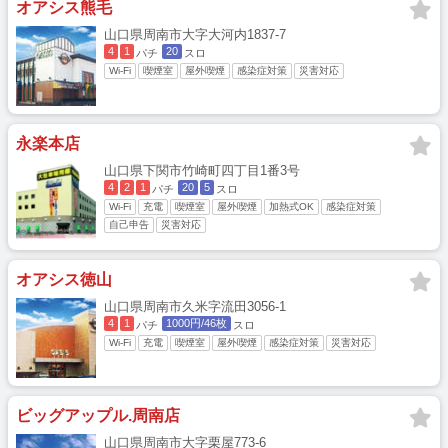
オアシス熊毛
山口県周南市大字大河内1837-7
4
1
20
パチ
スロ
Wi-Fi
喫煙室
屋外喫煙
感染症対策
災害対応
永楽本店
山口県下関市竹崎町四丁目1番3号
4
2
1
20
5
パチ
スロ
Wi-Fi
充電
喫煙室
屋外喫煙
加熱式OK
感染症対策
自己申告
災害対応
オアシス徳山
山口県周南市久米字流田3056-1
4
1
1000円/46枚
パチ
スロ
Wi-Fi
充電
喫煙室
屋外喫煙
感染症対策
災害対応
ビッグアップル.周南店
山口県周南市大字栗屋773-6