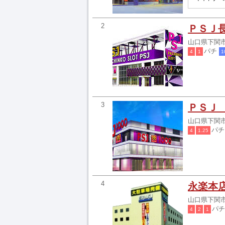
2
ＰＳＪ
山口県下関市
パチ
4
1
1
3
ＰＳＪ 
山口県下関市
パ
4
1.25
4
永楽本
山口県下関市
パ
4
2
1