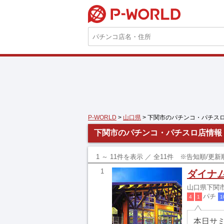
P-WORLD
P-WORLD
>
山口県
> 下関市のパチンコ・パチス
下関市のパチンコ・パチスロ店情報
1 ～ 11件を表示 ／ 全11件 ※告知順/
1
ダイナ
山口県下関市
パチ
4
1
1
本日サミ