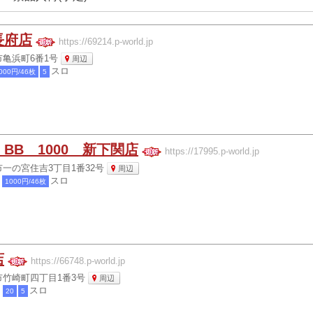
長府店
https://69214.p-world.jp
亀浜町6番1号
周辺
スロ
000円/46枚
5
BB 1000 新下関店
https://17995.p-world.jp
一の宮住吉3丁目1番32号
周辺
チ
スロ
1000円/46枚
店
https://66748.p-world.jp
竹崎町四丁目1番3号
周辺
チ
スロ
20
5