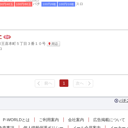
パチ
スロ
00円/40玉
100円/80玉
100円/8枚
100円/16枚
ー
市王喜本町５丁目３番１０号
周辺
ロ
前へ
1
次へ
パチ
P-WORLDとは
ご利用案内
会社案内
広告掲載について
免責事項
個人情報保護ポリシー
メール会員案内
メーカー