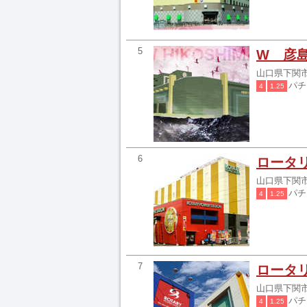
5
W 彦
山口県下関市
パ
4
1.25
6
ロータ
山口県下関市
パ
4
1.25
7
ロータ
山口県下関市
パ
4
1.25