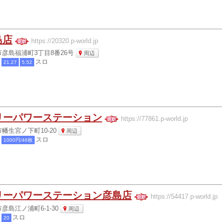
島店
https://20320.p-world.jp
彦島福浦町3丁目8番26号
周辺
チ
スロ
21.27
5.52
リーパワーステーション
https://77861.p-world.jp
幡生宮ノ下町10-20
周辺
チ
スロ
1000円/46枚
リーパワーステーション彦島店
https://54417.p-world.jp
彦島江ノ浦町6-1-30
周辺
チ
スロ
20