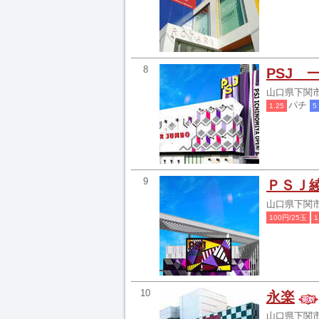
8
PSJ 
山口県下関市
パチ
1.25
5
9
ＰＳＪ
山口県下関市
100円/25玉
1
10
永楽
山口県下関市竹