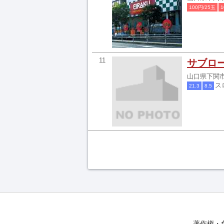
100円/25玉
1
11
サブロ
山口県下関
ス
21.3
8.5
著作権・