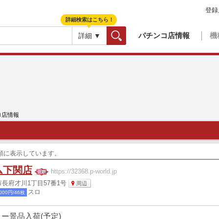
登録
詳細検索はこちら！
パチンコ店情報
機
詳細 ▼
検索
ロ店情報
更新順に表示しています。
ム下関店
https://32368.p-world.jp
長府才川1丁目57番1号
周辺
スロ
000円/46枚
ー景品入荷(予定)