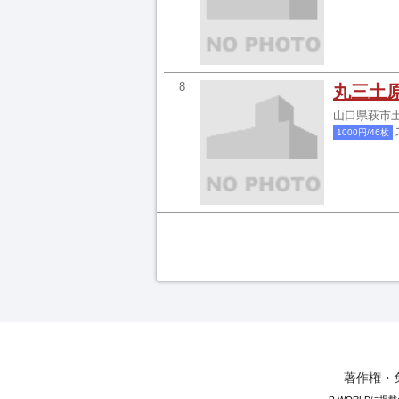
8
丸三土
山口県萩市土
1000円/46枚
著作権・