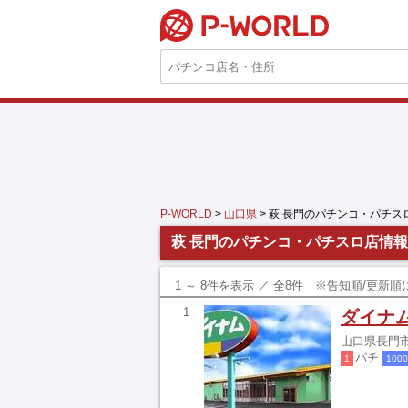
P-WORLD
P-WORLD
>
山口県
> 萩 長門のパチンコ・パチス
萩 長門のパチンコ・パチスロ店情報
1 ～ 8件を表示 ／ 全8件 ※告知順/更新
1
ダイナ
山口県長門市
パチ
1
100