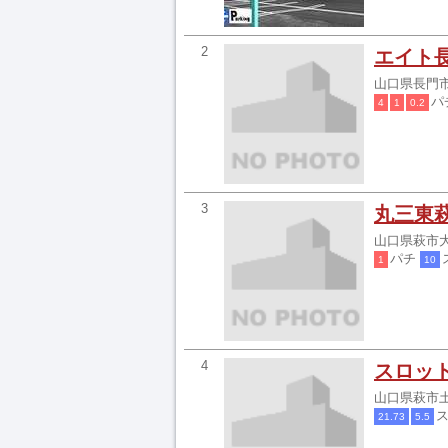
2
エイト
山口県長門市
パ
4
1
0.2
3
丸三東
山口県萩市大
パチ
1
10
4
スロッ
山口県萩市土
21.73
5.5