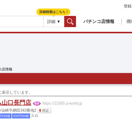
登録
詳細検索はこちら！
パチンコ店情報
機
詳細 ▼
検索
ロ店情報
順に表示しています。
ム山口長門店
https://21565.p-world.jp
仙崎字網田343番地2
周辺
スロ
0円/89枚
500円/89枚