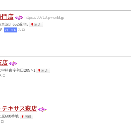
長門店
https://30718.p-world.jp
東深川652番地5
周辺
チ
スロ
21
5.6
萩店
字椿東字善田2857-1
周辺
スロ
トテキサス萩店
原608番地
周辺
スロ