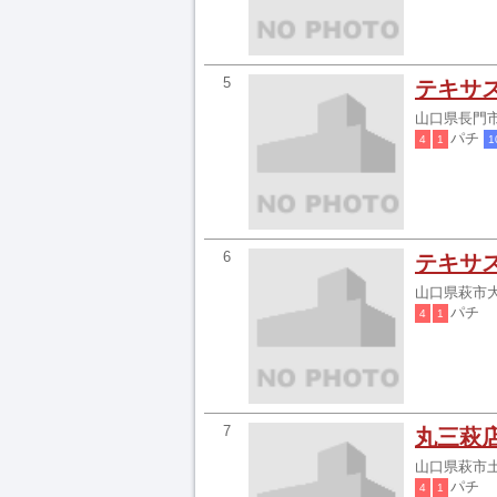
5
テキサ
山口県長門市仙
パチ
4
1
1
6
テキサ
山口県萩市大
パチ
4
1
7
丸三萩
山口県萩市土原
パチ
4
1