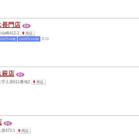
ス長門店
崎412-2
周辺
スロ
000円/46枚
1000円/182枚
ス萩店
字土原611番地2
周辺
店
472-1
周辺