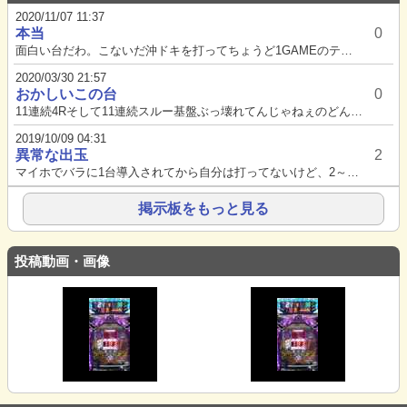
2020/11/07 11:37
本当
0
面白い台だわ。こないだ沖ドキを打ってちょうど1GAMEのテツさんが面白いって言ってたから打ったけど当たり外れがはっきりし...
2020/03/30 21:57
おかしいこの台
0
11連続4Rそして11連続スルー基盤ぶっ壊れてんじゃねぇのどんな確率だマジでさすがにおかしいわ...
2019/10/09 04:31
異常な出玉
2
マイホでバラに1台導入されてから自分は打ってないけど、2～30000発出てるのを5回くらい見ました。最高１日5万発超えを...
掲示板をもっと見る
投稿動画・画像