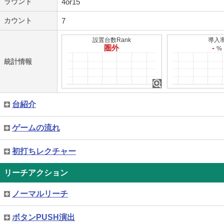
ラウンド
4or15
カウント
7
設置台数Rank
導入
圏外
-
%
統計情報
台紹介
ゲームの流れ
初打ちレクチャー
リーチアクション
ノーマルリーチ
ボタンPUSH演出