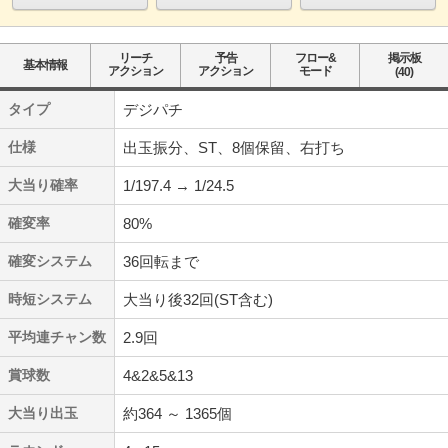
リーチ
予告
フロー&
掲示板
基本情報
アクション
アクション
モード
(40)
タイプ
デジパチ
仕様
出玉振分、ST、8個保留、右打ち
大当り確率
1/197.4 → 1/24.5
確変率
80%
確変システム
36回転まで
時短システム
大当り後32回(ST含む)
平均連チャン数
2.9回
賞球数
4&2&5&13
大当り出玉
約364 ～ 1365個