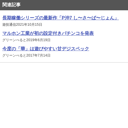
関連記事
長期稼働シリーズの最新作「P沖7 し〜さ〜ば〜じょん」
遊技通信2021年10月15日
マルホン工業が初の設定付きパチンコを発表
グリーンべると2019年6月19日
今度の「華」は遊びやすい甘デジスペック
グリーンべると2017年7月14日