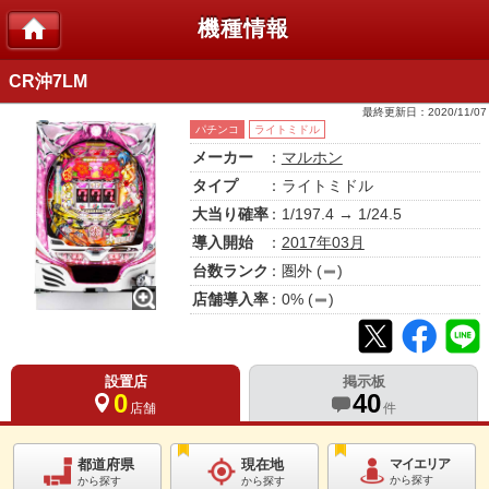
機種情報
CR沖7LM
最終更新日：
2020/11/07
パチンコ
ライトミドル
メーカー
：
マルホン
タイプ
：ライトミドル
大当り確率
：1/197.4 → 1/24.5
導入開始
：
2017年03月
台数ランク
：
圏外
(
)
店舗導入率
：
0
% (
)
設置店
掲示板
0
40
店舗
件
都道府県
現在地
マイエリア
から探す
から探す
から探す