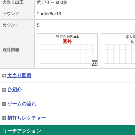
大当り出玉
約170 ～ 880個
ラウンド
2or3or9or16
カウント
5
設置台数Rank
導入
圏外
-
%
統計情報
大当り図柄
台紹介
ゲームの流れ
初打ちレクチャー
リーチアクション