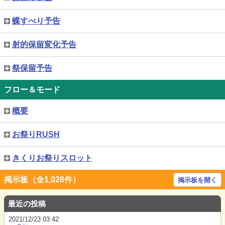
蝶すべり予告
射的保留変化予告
祭保留予告
フロー＆モード
概要
お祭りRUSH
きくりお祭りスロット
掲示板（全1,028件）
掲示板を開く
最近の投稿
2021/12/23 03:42