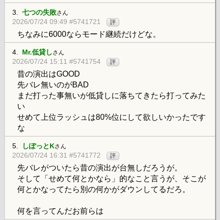
3.
七つの失敗
さん
2026/07/24 09:49 #5741721
評
ちなみに6000ならモード継続だけどな。
4.
Mr.低貸し
さん
2026/07/24 15:11 #5741754
評
昔の演出はGOOD
先バレ無いのがBAD
まだ打った事無いが低貸しに落ちてきたら打ってみた
い
せめて上位ラッシュは80%位にして欲しいかったです
な
5.
しぽっとK
さん
2026/07/24 16:31 #5741772
評
先バレがついたら昔の演出が台無しだろうが。
そして「せめて何とかなら」的なこと言うが、そこが
何とかなってたら別の何かがダウンしてるだろ。
何を言ってんだお前らは