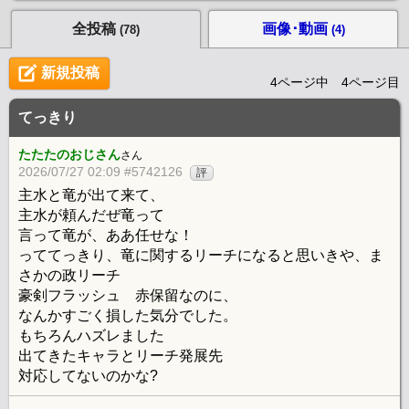
全投稿
画像･動画
(78)
(4)
新規投稿
4ページ中 4ページ目
てっきり
たたたのおじさん
さん
2026/07/27 02:09 #5742126
評
主水と竜が出て来て、
主水が頼んだぜ竜って
言って竜が、ああ任せな！
っててっきり、竜に関するリーチになると思いきや、ま
さかの政リーチ
豪剣フラッシュ 赤保留なのに、
なんかすごく損した気分でした。
もちろんハズレました
出てきたキャラとリーチ発展先
対応してないのかな?