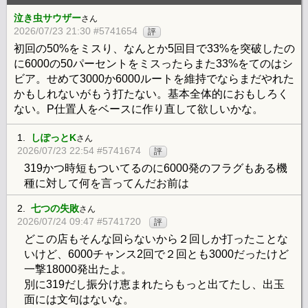
泣き虫サウザー
さん
2026/07/23 21:30 #5741654
評
初回の50%をミスり、なんとか5回目で33%を突破したの
に6000の50パーセントをミスったらまた33%をてのはシ
ビア。せめて3000か6000ルートを維持でならまだやれた
かもしれないがもう打たない。基本全体的におもしろく
ない。P仕置人をベースに作り直して欲しいかな。
1.
しぽっとK
さん
2026/07/23 22:54 #5741674
評
319かつ時短もついてるのに6000発のフラグもある機
種に対して何を言ってんだお前は
2.
七つの失敗
さん
2026/07/24 09:47 #5741720
評
どこの店もそんな回らないから２回しか打ったことな
いけど、6000チャンス2回で２回とも3000だったけど
一撃18000発出たよ。
別に319だし振分け恵まれたらもっと出てたし、出玉
面には文句はないな。