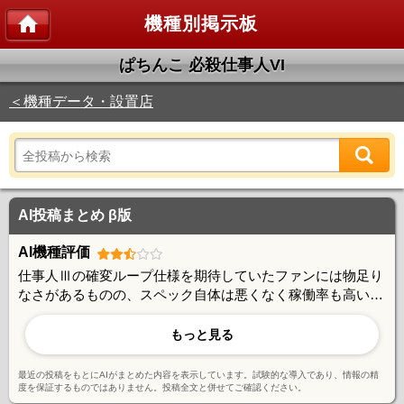
機種別掲示板
ぱちんこ 必殺仕事人VI
＜機種データ・設置店
AI投稿まとめ β版
AI機種評価
仕事人Ⅲの確変ループ仕様を期待していたファンには物足り
なさがあるものの、スペック自体は悪くなく稼働率も高い様
子。先読みチャンス演出の外れ頻度や尻すぼみ展開には改善
余地があるとの声もあるが、通常時の擬似連演出は好評。
もっと見る
ST機への方向転換に賛否があり、マイルド志向のユーザー
と一撃性を求めるユーザーで評価が分かれている。
最近の投稿をもとにAIがまとめた内容を表示しています。試験的な導入であり、情報の精
度を保証するものではありません。投稿全文と併せてご確認ください。