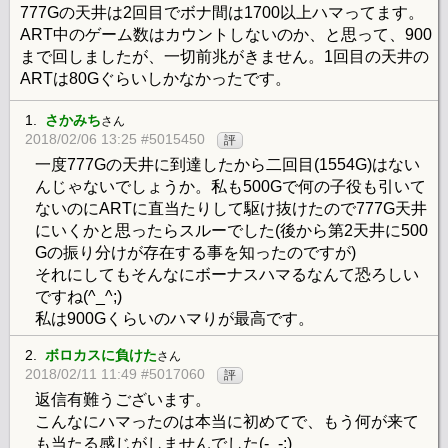
777Gの天井は2回目でボナ間は1700以上ハマってます。
ART中のゲーム数はカウントしないのか、と思って、900
まで回しましたが、一切前兆がきません。1回目の天井の
ARTは80Gぐらいしかなかったです。
1.
さかみち
さん
2018/02/06 13:25 #5015450
評
一度777Gの天井に到達したから二回目(1554G)はない
んじゃないでしょうか。私も500Gで何の子役も引いて
ないのにARTに直当たりして駆け抜けたので777G天井
にいくかと思ったらスルーでした(後から第2天井に500
Gの振り分けが存在する事を知ったのですが)
それにしてもそんなにボーナスハマるなんて恐ろしい
ですね(^_^;)
私は900Gくらいのハマりが最高です。
2.
ボロカスに負けた
さん
2018/02/11 11:49 #5017060
評
返信有難うございます。
こんなにハマったのは本当に初めてで、もう何が来て
も当たる感じがしませんでした(-_-;)