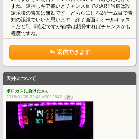
すね。逆押しギア揃いとチャンス目でのART当選は設
定示唆の告知は無効です。どちらにしろ2ゲーム目で告
知の認識でいいと思います。終了画面もオールキャス
トだと5、6確定ですが箱学は頻発すればチャンスかも
程度ですね。
返信できます
天井について
ボロカスに負けた
さん
2018/01/28 22:41 #5012842
評