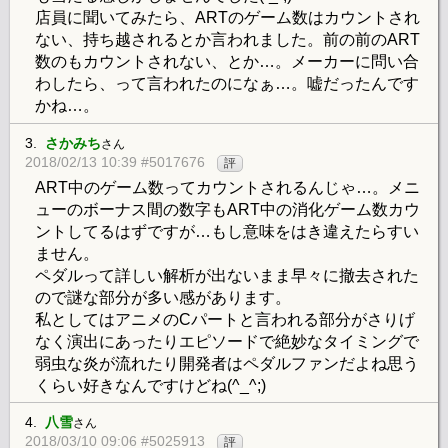
店員に聞いてみたら、ARTのゲーム数はカウントされ
ない、持ち越されるとか言われました。前の前のART
数のもカウントされない、とか…。メーカーに問い合
わしたら、って言われたのになぁ…。嘘だったんです
かね…。
3.
さかみち
さん
2018/02/13 10:39 #5017676
評
ART中のゲーム数ってカウントされるんじゃ…。メニ
ューのボーナス間の数字もART中の消化ゲーム数カウ
ントしてるはずですが…もし意味をはき違えたらすい
ません。
ペダルって詳しい解析が出ないまま早々に撤去された
ので謎な部分が多い感があります。
私としてはアニメのCパートと言われる部分がさりげ
なく演出にあったりエピソードで絶妙なタイミングで
弱虫な炎が流れたり開発者はペダルファンだよね思う
くらい好きなんですけどね(^_^;)
4.
八雪
さん
2018/03/10 09:06 #5025913
評