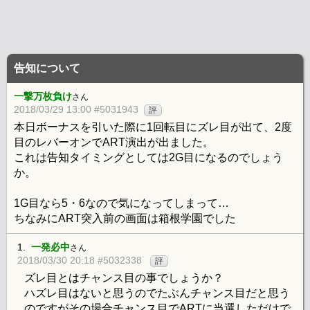
告知について
一撃万枚負け
さん
2018/03/29 13:00 #5031943
評
本日ボーナスを引いた際に1回転目にズレ目が出て、2度
目のレバーオンでART演出が出ました。
これは告知タイミングとしては2G目になるのでしょう
か。
1G目なら5・6なので気になってしまって…
ちなみにART突入前の画面は箱根学園でした
1.
一発必中
さん
2018/03/30 20:18 #5032338
評
ズレ目とはチャンス目の事でしょうか？
ハズレ目はないと思うのでたぶんチャンス目だと思う
のですがその場合チャンス目でARTに当選しただけで