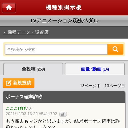
機種別掲示板
TVアニメーション弱虫ペダル
＜機種データ・設置店
全投稿
画像･動画
(259)
(14)
新規投稿
13ページ中 13ページ目
ボーナス確率詐称
こここびび
さん
2021/12/03 16:29 #5411792
評
もう撤去もマジかと思いますが、結局ボーナス確率は詐
称だったんでしょうか？