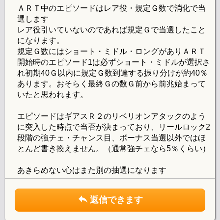
ＡＲＴ中のエピソードはレア役・規定Ｇ数で消化で当
選します
レア役引いていないのであれば規定Ｇで当選したこと
になります。
規定Ｇ数にはショート・ミドル・ロングがありＡＲＴ
開始時のエピソード1は必ずショート・ミドルが選択さ
れ初期40Ｇ以内に規定Ｇ数到達する振り分けが約40％
あります。おそらく最終Ｇの数Ｇ前から前兆始まって
いたと思われます。
エピソードはギアスＲ２のリベリオンアタックのよう
に突入した時点で当否が決まっており、リールロック2
段階の強チェ・チャンス目、ボーナス当選以外ではほ
とんど書き換えません。（通常強チェなら5％くらい）
あきらめない心はまた別の抽選になります
返信できます