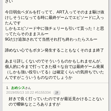
さい
今日弱虫ペダルを打ってて、ART入ってそのまま駆け抜
けしそうになってる時に最終ゲームでエピソードに入っ
たんです
しかもエピソード中に強チェリーも引いて貰った！と思
ってたらそのままスルー
9Gだけ追加されてて当然それ打ち終わったらスルー
諦めない心でもボタン発生することもなくそのまま終了
あまり詳しくないのでそういうものかもしれませんが、
個人的に今まで打ってきた様々な台では最終ゲーム発展
（しかも強い役引いてる）は確定くらいの気持ちでいた
んですがこういうものなのでしょうか
1.
おめシス
さん
2019/05/13 10:22 #5155334
評
好きで良く打っていたのですが最近見かけることない
ので曖昧なところありますが