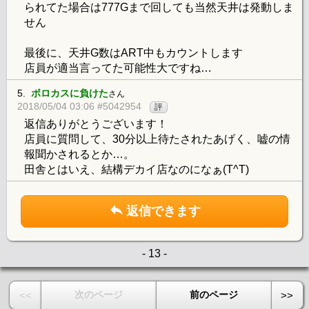
られてた場合は777Gまで回しても当然天井は発動しま
せん
最後に、天井G数はART中もカウントします
店員が適当言ってた可能性大ですね…
5.
ボロカスに負けた
さん
2018/05/04 03:06 #5042954
評
返信ありがとうございます！
店員に質問して、30分以上待たされたあげく、嘘の情
報聞かされるとか…。
田舎とはいえ、結構デカイ店なのになぁ(T^T)
返信できます
- 13 -
次のページ
前のページ
<<
>>