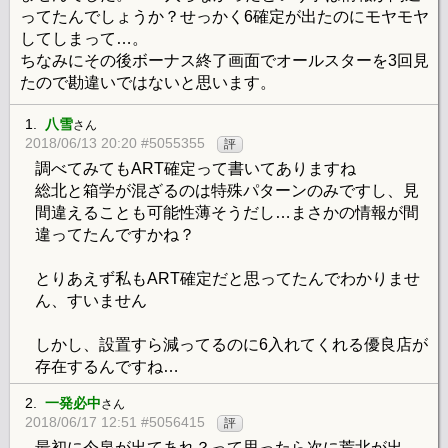
ってたんでしょうか？せっかく6確定が出たのにモヤモヤ
してしまって…。
ちなみにその後ボーナス終了画面でオールスターを3回見
たので勘違いではないと思います。
1.
八雪
さん
2018/06/13 20:20 #5055355
評
調べてみてもART確定って書いてありますね
総北と箱学が混ざるのは特殊パターンのみですし、見
間違えることも可能性薄そうだし…まさかの情報が間
違ってたんですかね？
とりあえず私もART確定だと思ってたんでわかりませ
ん、すいません
しかし、設置すら減ってるのに6入れてくれる優良店が
存在するんですね…
2.
一発必中
さん
2018/06/17 12:51 #5056415
評
最初に今泉が出てあれ？って思ったら次に荒北が出