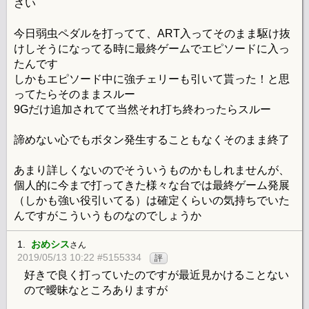
さい
今日弱虫ペダルを打ってて、ART入ってそのまま駆け抜
けしそうになってる時に最終ゲームでエピソードに入っ
たんです
しかもエピソード中に強チェリーも引いて貰った！と思
ってたらそのままスルー
9Gだけ追加されてて当然それ打ち終わったらスルー
諦めない心でもボタン発生することもなくそのまま終了
あまり詳しくないのでそういうものかもしれませんが、
個人的に今まで打ってきた様々な台では最終ゲーム発展
（しかも強い役引いてる）は確定くらいの気持ちでいた
んですがこういうものなのでしょうか
1.
おめシス
さん
2019/05/13 10:22 #5155334
評
好きで良く打っていたのですが最近見かけることない
ので曖昧なところありますが