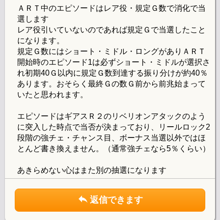
ＡＲＴ中のエピソードはレア役・規定Ｇ数で消化で当
選します
レア役引いていないのであれば規定Ｇで当選したこと
になります。
規定Ｇ数にはショート・ミドル・ロングがありＡＲＴ
開始時のエピソード1は必ずショート・ミドルが選択さ
れ初期40Ｇ以内に規定Ｇ数到達する振り分けが約40％
あります。おそらく最終Ｇの数Ｇ前から前兆始まって
いたと思われます。
エピソードはギアスＲ２のリベリオンアタックのよう
に突入した時点で当否が決まっており、リールロック2
段階の強チェ・チャンス目、ボーナス当選以外ではほ
とんど書き換えません。（通常強チェなら5％くらい）
あきらめない心はまた別の抽選になります
返信できます