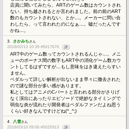
店員に聞いてみたら、ARTのゲーム数はカウントされ
ない、持ち越されるとか言われました。前の前のART
数のもカウントされない、とか…。メーカーに問い合
わしたら、って言われたのになぁ…。嘘だったんです
かね…。
3.
さかみち
さん
2018/02/13 10:39 #5017676
評
ART中のゲーム数ってカウントされるんじゃ…。メニ
ューのボーナス間の数字もART中の消化ゲーム数カウ
ントしてるはずですが…もし意味をはき違えたらすい
ません。
ペダルって詳しい解析が出ないまま早々に撤去された
ので謎な部分が多い感があります。
私としてはアニメのCパートと言われる部分がさりげ
なく演出にあったりエピソードで絶妙なタイミングで
弱虫な炎が流れたり開発者はペダルファンだよね思う
くらい好きなんですけどね(^_^;)
4.
八雪
さん
2018/03/10 09:06 #5025913
評