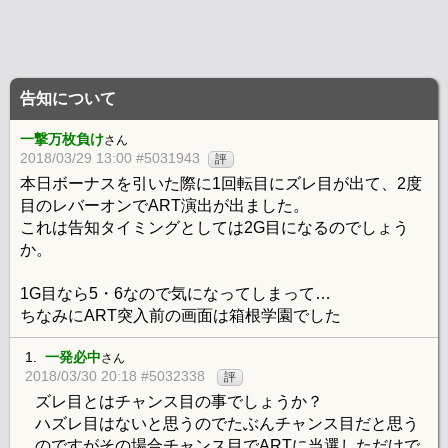
告知について
一撃万枚負け
さん
2018/03/29 13:00 #5031943
評
本日ボーナスを引いた際に1回転目にズレ目が出て、2度
目のレバーオンでART演出が出ました。
これは告知タイミングとしては2G目になるのでしょう
か。
1G目なら5・6なので気になってしまって…
ちなみにART突入前の画面は箱根学園でした
1.
一発必中
さん
2018/03/30 20:18 #5032338
評
ズレ目とはチャンス目の事でしょうか？
ハズレ目はないと思うのでたぶんチャンス目だと思う
のですがその場合チャンス目でARTに当選しただけで