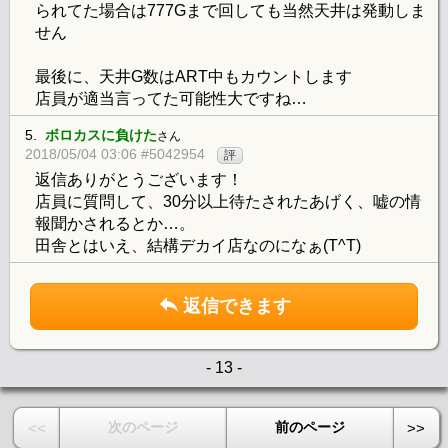
られてた場合は777Gまで回しても当然天井は発動しま
せん
最後に、天井G数はART中もカウントします
店員が適当言ってた可能性大ですね…
5.
ボロカスに負けた
さん
2018/05/04 03:06 #5042954
評
返信ありがとうございます！
店員に質問して、30分以上待たされたあげく、嘘の情
報聞かされるとか…。
田舎とはいえ、結構デカイ店なのになぁ(T^T)
返信できます
- 13 -
次のページ
前のページ
<<
>>