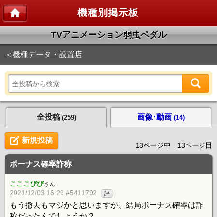
機種別掲示板
TVアニメーション弱虫ペダル
＜機種データ・設置店
全投稿
画像･動画
(259)
(14)
新規投稿
13ページ中 13ページ目
ボーナス確率詐称
こここびび
さん
2021/12/03 16:29 #5411792
評
もう撤去もマジかと思いますが、結局ボーナス確率は詐
称だったんでしょうか？