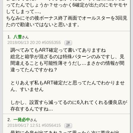
ってたんでしょうか？せっかく6確定が出たのにモヤモヤ
してしまって…。
ちなみにその後ボーナス終了画面でオールスターを3回見
たので勘違いではないと思います。
1.
八雪
さん
2018/06/13 20:20 #5055355
評
調べてみてもART確定って書いてありますね
総北と箱学が混ざるのは特殊パターンのみですし、見
間違えることも可能性薄そうだし…まさかの情報が間
違ってたんですかね？
とりあえず私もART確定だと思ってたんでわかりませ
ん、すいません
しかし、設置すら減ってるのに6入れてくれる優良店が
存在するんですね…
2.
一発必中
さん
2018/06/17 12:51 #5056415
評
最初に今泉が出てあれ？って思ったら次に荒北が出