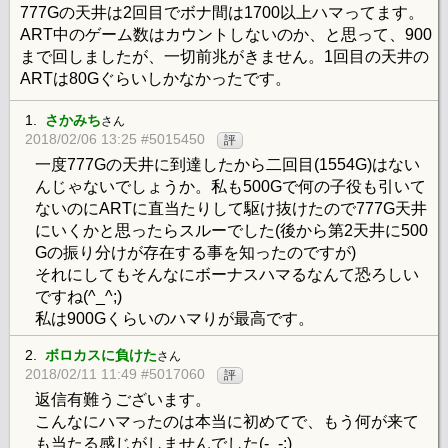
777Gの天井は2回目でボナ間は1700以上ハマってます。
ART中のゲーム数はカウントしないのか、と思って、900
まで回しましたが、一切前兆がきません。1回目の天井の
ARTは80Gぐらいしかなかったです。
1.
さかみち
さん
2018/02/06 13:25 #5015450
評
一度777Gの天井に到達したから二回目(1554G)はない
んじゃないでしょうか。私も500Gで何の子役も引いて
ないのにARTに直当たりして駆け抜けたので777G天井
にいくかと思ったらスルーでした(後から第2天井に500
Gの振り分けが存在する事を知ったのですが)
それにしてもそんなにボーナスハマるなんて恐ろしい
ですね(^_^;)
私は900Gくらいのハマりが最高です。
2.
ボロカスに負けた
さん
2018/02/11 11:49 #5017060
評
返信有難うございます。
こんなにハマったのは本当に初めてで、もう何が来て
も当たる感じがしませんでした(-_-;)