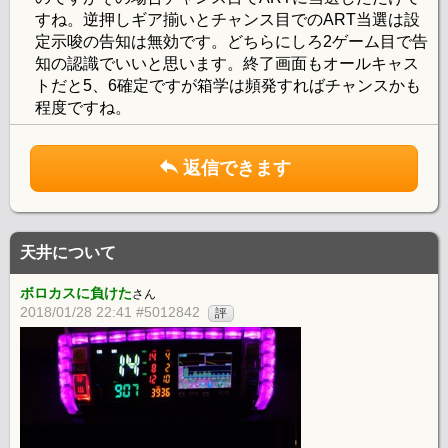
すね。逆押しギア揃いとチャンス目でのART当選は設
定示唆の告知は無効です。どちらにしろ2ゲーム目で告
知の認識でいいと思います。終了画面もオールキャス
トだと5、6確定ですが箱学は頻発すればチャンスかも
程度ですね。
返信できます
天井について
ボロカスに負けた
さん
2018/01/28 22:41 #5012842
評