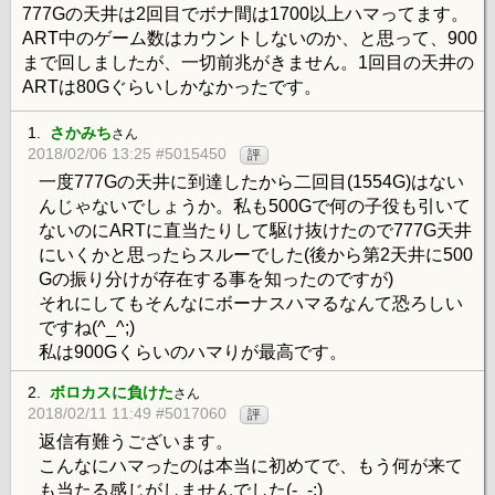
777Gの天井は2回目でボナ間は1700以上ハマってます。
ART中のゲーム数はカウントしないのか、と思って、900
まで回しましたが、一切前兆がきません。1回目の天井の
ARTは80Gぐらいしかなかったです。
1.
さかみち
さん
2018/02/06 13:25 #5015450
評
一度777Gの天井に到達したから二回目(1554G)はない
んじゃないでしょうか。私も500Gで何の子役も引いて
ないのにARTに直当たりして駆け抜けたので777G天井
にいくかと思ったらスルーでした(後から第2天井に500
Gの振り分けが存在する事を知ったのですが)
それにしてもそんなにボーナスハマるなんて恐ろしい
ですね(^_^;)
私は900Gくらいのハマりが最高です。
2.
ボロカスに負けた
さん
2018/02/11 11:49 #5017060
評
返信有難うございます。
こんなにハマったのは本当に初めてで、もう何が来て
も当たる感じがしませんでした(-_-;)