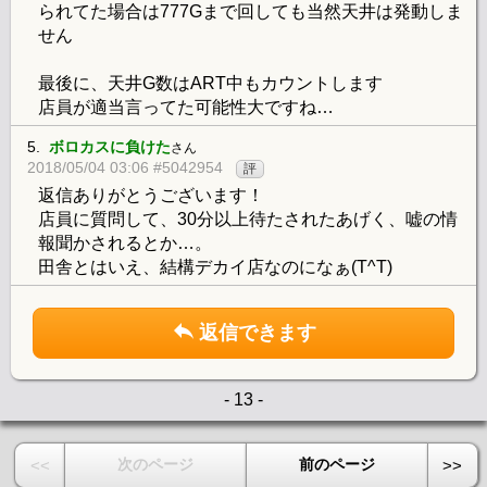
られてた場合は777Gまで回しても当然天井は発動しま
せん
最後に、天井G数はART中もカウントします
店員が適当言ってた可能性大ですね…
5.
ボロカスに負けた
さん
2018/05/04 03:06 #5042954
評
返信ありがとうございます！
店員に質問して、30分以上待たされたあげく、嘘の情
報聞かされるとか…。
田舎とはいえ、結構デカイ店なのになぁ(T^T)
返信できます
- 13 -
次のページ
前のページ
<<
>>