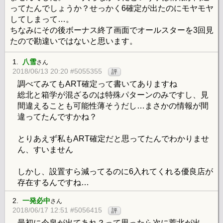
ってたんでしょうか？せっかく6確定が出たのにモヤモヤ
してしまって…。
ちなみにその後ボーナス終了画面でオールスターを3回見
たので勘違いではないと思います。
1.
八雪
さん
2018/06/13 20:20 #5055355
評
調べてみてもART確定って書いてありますね
総北と箱学が混ざるのは特殊パターンのみですし、見
間違えることも可能性薄そうだし…まさかの情報が間
違ってたんですかね？
とりあえず私もART確定だと思ってたんでわかりませ
ん、すいません
しかし、設置すら減ってるのに6入れてくれる優良店が
存在するんですね…
2.
一発必中
さん
2018/06/17 12:51 #5056415
評
最初に今泉が出てあれ？って思ったら次に荒北が出