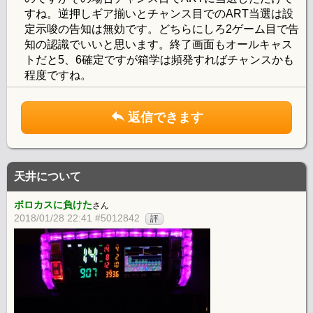
すね。逆押しギア揃いとチャンス目でのART当選は設
定示唆の告知は無効です。どちらにしろ2ゲーム目で告
知の認識でいいと思います。終了画面もオールキャス
トだと5、6確定ですが箱学は頻発すればチャンスかも
程度ですね。
返信できます
天井について
ボロカスに負けた
さん
2018/01/28 22:41 #5012842
評