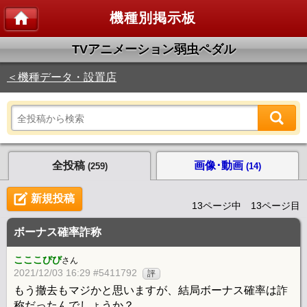
機種別掲示板
TVアニメーション弱虫ペダル
＜機種データ・設置店
全投稿
画像･動画
(259)
(14)
新規投稿
13ページ中 13ページ目
ボーナス確率詐称
こここびび
さん
2021/12/03 16:29 #5411792
評
もう撤去もマジかと思いますが、結局ボーナス確率は詐
称だったんでしょうか？