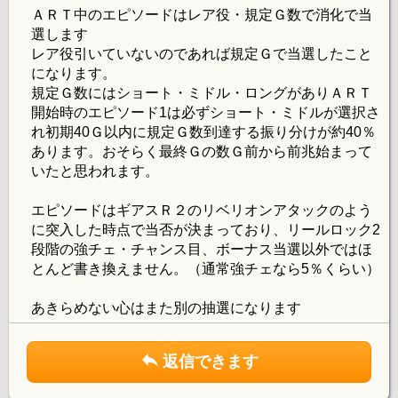
ＡＲＴ中のエピソードはレア役・規定Ｇ数で消化で当
選します
レア役引いていないのであれば規定Ｇで当選したこと
になります。
規定Ｇ数にはショート・ミドル・ロングがありＡＲＴ
開始時のエピソード1は必ずショート・ミドルが選択さ
れ初期40Ｇ以内に規定Ｇ数到達する振り分けが約40％
あります。おそらく最終Ｇの数Ｇ前から前兆始まって
いたと思われます。
エピソードはギアスＲ２のリベリオンアタックのよう
に突入した時点で当否が決まっており、リールロック2
段階の強チェ・チャンス目、ボーナス当選以外ではほ
とんど書き換えません。（通常強チェなら5％くらい）
あきらめない心はまた別の抽選になります
返信できます