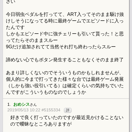
さい
今日弱虫ペダルを打ってて、ART入ってそのまま駆け抜
けしそうになってる時に最終ゲームでエピソードに入っ
たんです
しかもエピソード中に強チェリーも引いて貰った！と思
ってたらそのままスルー
9Gだけ追加されてて当然それ打ち終わったらスルー
諦めない心でもボタン発生することもなくそのまま終了
あまり詳しくないのでそういうものかもしれませんが、
個人的に今まで打ってきた様々な台では最終ゲーム発展
（しかも強い役引いてる）は確定くらいの気持ちでいた
んですがこういうものなのでしょうか
1.
おめシス
さん
2019/05/13 10:22 #5155334
評
好きで良く打っていたのですが最近見かけることない
ので曖昧なところありますが