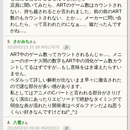
店員に聞いてみたら、ARTのゲーム数はカウントされ
ない、持ち越されるとか言われました。前の前のART
数のもカウントされない、とか…。メーカーに問い合
わしたら、って言われたのになぁ…。嘘だったんです
かね…。
3.
さかみち
さん
2018/02/13 10:39 #5017676
評
ART中のゲーム数ってカウントされるんじゃ…。メニ
ューのボーナス間の数字もART中の消化ゲーム数カウ
ントしてるはずですが…もし意味をはき違えたらすい
ません。
ペダルって詳しい解析が出ないまま早々に撤去された
ので謎な部分が多い感があります。
私としてはアニメのCパートと言われる部分がさりげ
なく演出にあったりエピソードで絶妙なタイミングで
弱虫な炎が流れたり開発者はペダルファンだよね思う
くらい好きなんですけどね(^_^;)
4.
八雪
さん
2018/03/10 09:06 #5025913
評