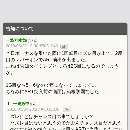
告知について
一撃万枚負け
さん
2018/03/29 13:00 #5031943
評
本日ボーナスを引いた際に1回転目にズレ目が出て、2度
目のレバーオンでART演出が出ました。
これは告知タイミングとしては2G目になるのでしょう
か。
1G目なら5・6なので気になってしまって…
ちなみにART突入前の画面は箱根学園でした
1.
一発必中
さん
2018/03/30 20:18 #5032338
評
ズレ目とはチャンス目の事でしょうか？
ハズレ目はないと思うのでたぶんチャンス目だと思う
のですがその場合チャンス目でARTに当選しただけで