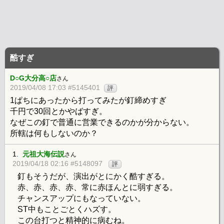
酷すぎ
D○G大分高○店
さん
2019/04/08 17:03 #5145401
評
1ぱちにあったから打ってみたが釘締めすぎ
千円で30回とかやばすぎ。
なぜこの釘で普通に営業できるのかが分からない。
所轄は何もしないのか？
1.
元祖大海伝説
さん
2019/04/18 02:16 #5148097
評
釘もそうだが、演出がとにかく酷すぎる。
赤、赤、赤、赤、常に赤ほんとに弱すぎる。
チャンスアップにもなっていない。
ST中もことごとくハズす。
この台打つと精神的に病むね。