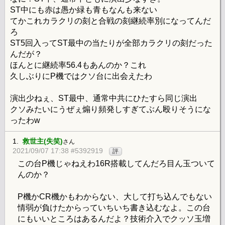
ST中にも赤は愚か緑も青もなんも来ない
てかこれカラクリの刻と合戦の刻継続率別になってんだ
ろ
ST5回入ってST最中の当たりが全部カラクリの刻だった
んだが？
ほんとに継続率56.4もあんのか？これ
久しぶりにP機ではクソ台に出会えたわ
演出少ねぇ、ST最中、通常中共にひたすら同じ演出
クソみたいにうぜぇ煽り頻発しすぎてぶん殴りそうにな
ったわw
1.
救世主(失笑)
さん
2021/09/07 17:38 #5392919
評
この台P機じゃねえわ16R搭載してんだろ目ん玉ついて
んのか？
P機かCR機かもわからない、大して打ち込んでもない
情弱が負けたからっていちいち書き込むなよ。この台
にもいいところはあるんだよ？技術介入でクッソ玉増