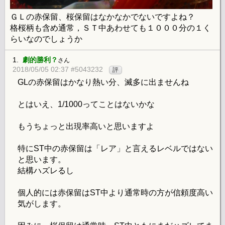
ＧＬの赤保留、桜保留はなかなかでないですよね？
格桜柄も含め通常，ＳＴ中あわせても１０００分の１く
らいなのでしょうか
1.
劇的勝利？
さん
2018/05/05 02:37 #5043232
評
GLの赤保留はかなり熱い分、滅多に出ませんね
とはいえ、1/1000ってことはないかな
もうちょっと出現率高いと思いますよ
特にST中の赤保留は「レア」と言えるレベルではない
と思います。
結構ハズレるし
個人的には赤保留はST中より通常時の方が信頼度高い
気がします。