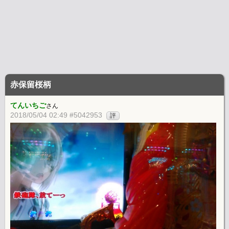
赤保留桜柄
てんいちご
さん
2018/05/04 02:49 #5042953
評