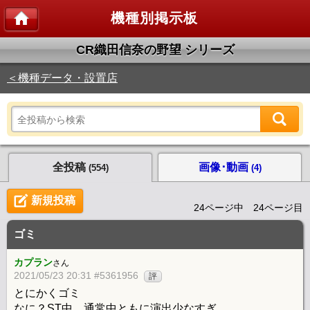
機種別掲示板
CR織田信奈の野望 シリーズ
＜機種データ・設置店
全投稿
画像･動画
(554)
(4)
新規投稿
24ページ中 24ページ目
ゴミ
カプラン
さん
2021/05/23 20:31 #5361956
評
とにかくゴミ
なに？ST中、通常中ともに演出少なすぎ。