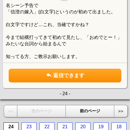
名シーン予告で
「信澄の嫁入」(白文字)というのが初めて出ました。
白文字ですけど…これ、当確ですかね？
今まで結構打ってきて初めて見たし、「おめでとー！」
みたいな台詞から始まるんで
知ってる方、ご教示お願いします。
返信できます
- 24 -
次のページ
前のページ
<<
>>
24
23
22
21
20
19
18