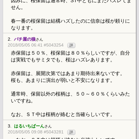
因みに、桜保留は通常時、ST中ともにまだハズレてま
せん。
春一番の桜保留は結構ハズしたのに信奈は桜が頼りに
なります。
2.
パチ屋の狼
さん
2018/05/05 06:41 #5043254
評
赤保留は５０％、桜保留は８０％らしいですが、自分
は実戦でもサミタでも、桜はハズレあります。
赤保留は、展開次第ではあまり期待出来ないです。
桜も、あまりに演出が弱いと不安になります。
通常時、保留以外の桜柄は、５０～６０％くらいみた
いですね。
なお、ＳＴ中は桜柄が絡むと当確らしいです。
3.
はるいちばーん
さん
2018/05/05 09:08 #5043281
評