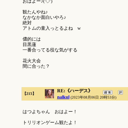
おはよー♪('◇')ゝ
観たんやね♪
なかなか面白いやろ♪
絶対
アトムの童入っとるよね w
儂的には
目黒蓮
一番合ってる役な気がする
花火大会
間に合った？
RE:《ハーデス》
【215】
nalkul
(2023年08月06日 20時53分)
はつよちゃん おはよー！
トリリオンゲーム観たよ！