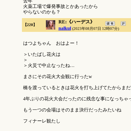
去年
火薬工場で爆発事故とかあったから
やらないのかも？
RE:《ハーデス》
【220】
nalkul
(2023年08月07日 12時07分)
はつよちゃん おはよー！
＞いたばし花火は
＞
＞火災で中止なったね…
まさにその花火大会観に行ったw
橋を渡っているときは花火を打ち上げてたからまだ
4年ぶりの花火大会だったのに残念な事になっちゃ
もう一つの会場はそのまま決行だったみたいね
フィナーレ観たし