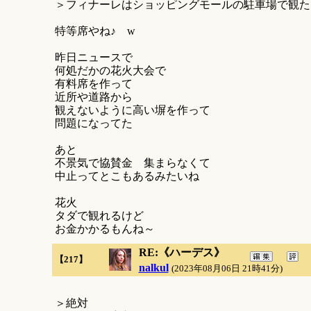
＞フィナーレはショッピングモールの駐車場で観た
特等席やね♪ w
昨日ニュースで
何処だかの花火大会で
有料席を作って
近所や道路から
観えないように高い塀を作って
問題になってた
あと
不景気で協賛金 集まらなくて
中止ってとこもあるみたいね
花火
タダで観れるけど
お金かかるもんね～
RE:《ハーデス》
【217】
nalkul
(2023年08月06日 21時41分)
＞絶対