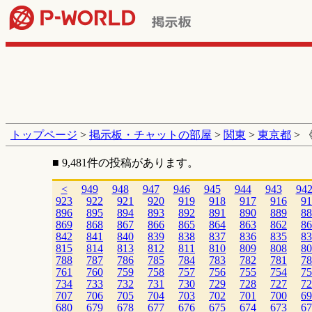
トップページ
>
掲示板・チャットの部屋
>
関東
>
東京都
> 
■ 9,481件の投稿があります。
<
949
948
947
946
945
944
943
94
923
922
921
920
919
918
917
916
91
896
895
894
893
892
891
890
889
88
869
868
867
866
865
864
863
862
86
842
841
840
839
838
837
836
835
83
815
814
813
812
811
810
809
808
80
788
787
786
785
784
783
782
781
78
761
760
759
758
757
756
755
754
75
734
733
732
731
730
729
728
727
72
707
706
705
704
703
702
701
700
69
680
679
678
677
676
675
674
673
67