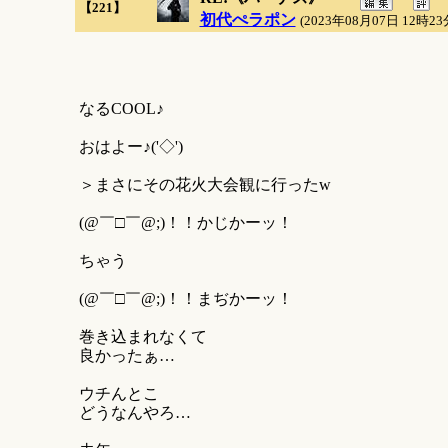
【221】
初代ぺラポン
(2023年08月07日 12時23
なるCOOL♪
おはよー♪('◇')ゝ
＞まさにその花火大会観に行ったw
(@￣□￣@;)！！かじかーッ！
ちゃう
(@￣□￣@;)！！まぢかーッ！
巻き込まれなくて
良かったぁ…
ウチんとこ
どうなんやろ…