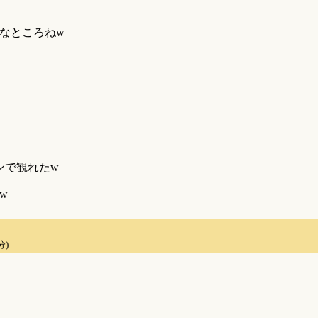
なところねw
ンで観れたw
w
分)