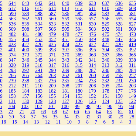
5
644
643
642
641
640
639
638
637
636
635
8
617
616
615
614
613
612
611
610
609
608
1
590
589
588
587
586
585
584
583
582
581
4
563
562
561
560
559
558
557
556
555
554
7
536
535
534
533
532
531
530
529
528
527
0
509
508
507
506
505
504
503
502
501
500
3
482
481
480
479
478
477
476
475
474
473
6
455
454
453
452
451
450
449
448
447
446
9
428
427
426
425
424
423
422
421
420
419
2
401
400
399
398
397
396
395
394
393
392
5
374
373
372
371
370
369
368
367
366
365
8
347
346
345
344
343
342
341
340
339
338
1
320
319
318
317
316
315
314
313
312
311
4
293
292
291
290
289
288
287
286
285
284
7
266
265
264
263
262
261
260
259
258
257
0
239
238
237
236
235
234
233
232
231
230
3
212
211
210
209
208
207
206
205
204
203
6
185
184
183
182
181
180
179
178
177
176
9
158
157
156
155
154
153
152
151
150
149
2
131
130
129
128
127
126
125
124
123
122
5
104
103
102
101
100
99
98
97
96
95
94
3
72
71
70
69
68
67
66
65
64
63
62
61
40
39
38
37
36
35
34
33
32
31
30
29
28
16
15
14
13
12
11
10
9
8
7
6
5
4
3