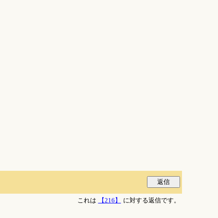
これは
【216】
に対する返信です。