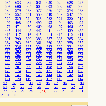
634
633
632
631
630
629
628
627
607
606
605
604
603
602
601
600
580
579
578
577
576
575
574
573
553
552
551
550
549
548
547
546
526
525
524
523
522
521
520
519
499
498
497
496
495
494
493
492
472
471
470
469
468
467
466
465
445
444
443
442
441
440
439
438
418
417
416
415
414
413
412
411
391
390
389
388
387
386
385
384
364
363
362
361
360
359
358
357
337
336
335
334
333
332
331
330
310
309
308
307
306
305
304
303
283
282
281
280
279
278
277
276
256
255
254
253
252
251
250
249
229
228
227
226
225
224
223
222
202
201
200
199
198
197
196
195
175
174
173
172
171
170
169
168
148
147
146
145
144
143
142
141
121
120
119
118
117
116
115
114
93
92
91
90
89
88
87
86
85
84
60
59
58
57
56
55
54
53
52
51
27
26
25
24
【23】
22
21
20
19
2
1
>