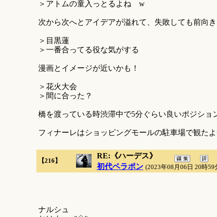
＞アトムの童入っとるよね w
次から次へとアイデアが溢れて、失敗しても前向き
＞目黒蓮
＞一番合ってる役な気がする
漫画とイメージが近いかも！
＞花火大会
＞間に合った？
橋を渡っている時渋滞中で5分ぐらい良いポジショ
フィナーレはショッピングモールの駐車場で観たよ
RE:《ハーデス》
【216】
初代ペラポン
(2023年08月06日 20時59
ナルシュ