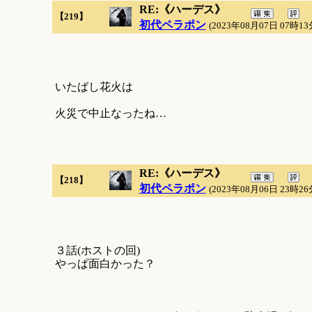
RE:《ハーデス》
【219】
初代ペラポン
(2023年08月07日 07時13
いたばし花火は
火災で中止なったね…
RE:《ハーデス》
【218】
初代ペラポン
(2023年08月06日 23時26
３話(ホストの回)
やっぱ面白かった？