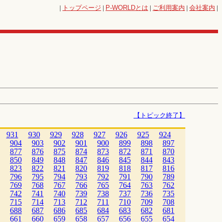
|
トップページ
|
P-WORLD
とは
|
ご利用案内
|
会社案内
|
【トピック終了】
931
930
929
928
927
926
925
924
904
903
902
901
900
899
898
897
877
876
875
874
873
872
871
870
850
849
848
847
846
845
844
843
823
822
821
820
819
818
817
816
796
795
794
793
792
791
790
789
769
768
767
766
765
764
763
762
742
741
740
739
738
737
736
735
715
714
713
712
711
710
709
708
688
687
686
685
684
683
682
681
661
660
659
658
657
656
655
654