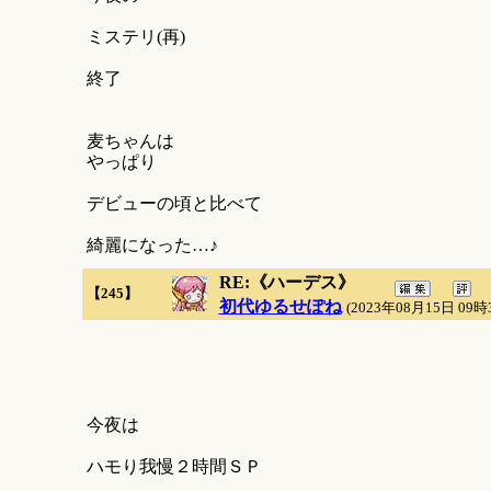
ミステリ(再)
終了
麦ちゃんは
やっぱり
デビューの頃と比べて
綺麗になった…♪
RE:《ハーデス》
【245】
初代ゆるせぽね
(2023年08月15日 09時
今夜は
ハモり我慢２時間ＳＰ