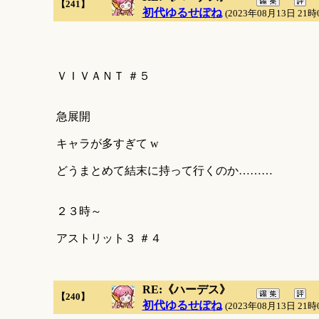
【241】
初代ゆるせぽね
(2023年08月13日 21時
ＶＩＶＡＮＴ ＃５
急展開
キャラが多すぎて w
どうまとめて結末に持って行くのか………
２３時～
アストリット３ ＃４
RE:《ハーデス》
【240】
初代ゆるせぽね
(2023年08月13日 21時