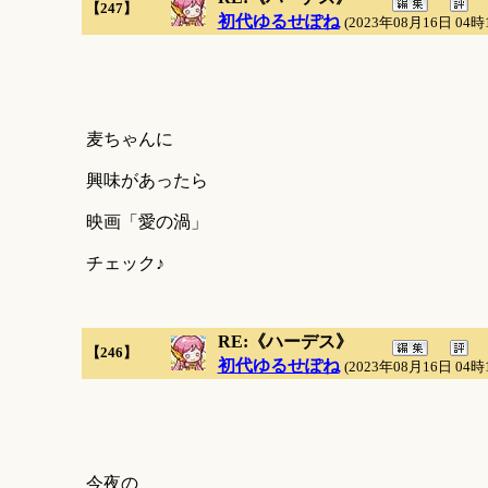
【247】
初代ゆるせぽね
(2023年08月16日 04時
麦ちゃんに
興味があったら
映画「愛の渦」
チェック♪
RE:《ハーデス》
【246】
初代ゆるせぽね
(2023年08月16日 04時
今夜の