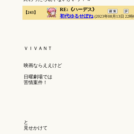
RE:《ハーデス》
【243】
初代ゆるせぽね
(2023年08月13日 22時
ＶＩＶＡＮＴ
映画ならええけど
日曜劇場では
苦情案件！
と
見せかけて