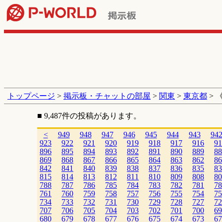
トップページ
>
掲示板・チャットの部屋
>
関東
>
東京都
> 
■ 9,487件の投稿があります。
<
949
948
947
946
945
944
943
94
923
922
921
920
919
918
917
916
91
896
895
894
893
892
891
890
889
88
869
868
867
866
865
864
863
862
86
842
841
840
839
838
837
836
835
83
815
814
813
812
811
810
809
808
80
788
787
786
785
784
783
782
781
78
761
760
759
758
757
756
755
754
75
734
733
732
731
730
729
728
727
72
707
706
705
704
703
702
701
700
69
680
679
678
677
676
675
674
673
67