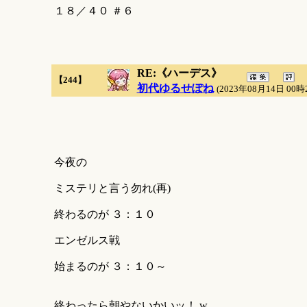
１８／４０ ＃６
RE:《ハーデス》
【244】
初代ゆるせぽね
(2023年08月14日 00時
今夜の
ミステリと言う勿れ(再)
終わるのが ３：１０
エンゼルス戦
始まるのが ３：１０～
終わったら朝やないかいッ！ w