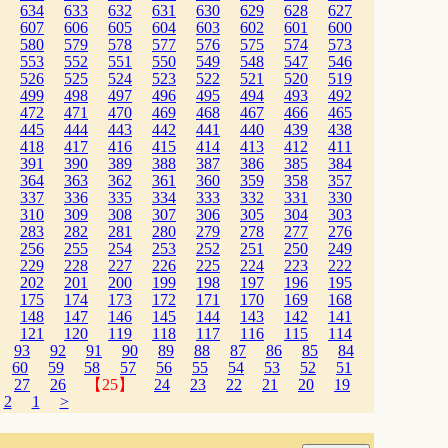
634
633
632
631
630
629
628
627
607
606
605
604
603
602
601
600
580
579
578
577
576
575
574
573
553
552
551
550
549
548
547
546
526
525
524
523
522
521
520
519
499
498
497
496
495
494
493
492
472
471
470
469
468
467
466
465
445
444
443
442
441
440
439
438
418
417
416
415
414
413
412
411
391
390
389
388
387
386
385
384
364
363
362
361
360
359
358
357
337
336
335
334
333
332
331
330
310
309
308
307
306
305
304
303
283
282
281
280
279
278
277
276
256
255
254
253
252
251
250
249
229
228
227
226
225
224
223
222
202
201
200
199
198
197
196
195
175
174
173
172
171
170
169
168
148
147
146
145
144
143
142
141
121
120
119
118
117
116
115
114
93
92
91
90
89
88
87
86
85
84
60
59
58
57
56
55
54
53
52
51
27
26
【25】
24
23
22
21
20
19
2
1
>