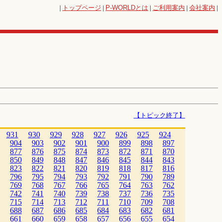
|
トップページ
|
P-WORLD
とは
|
ご利用案内
|
会社案内
|
【トピック終了】
931
930
929
928
927
926
925
924
904
903
902
901
900
899
898
897
877
876
875
874
873
872
871
870
850
849
848
847
846
845
844
843
823
822
821
820
819
818
817
816
796
795
794
793
792
791
790
789
769
768
767
766
765
764
763
762
742
741
740
739
738
737
736
735
715
714
713
712
711
710
709
708
688
687
686
685
684
683
682
681
661
660
659
658
657
656
655
654