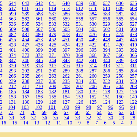
5
644
643
642
641
640
639
638
637
636
635
8
617
616
615
614
613
612
611
610
609
608
1
590
589
588
587
586
585
584
583
582
581
4
563
562
561
560
559
558
557
556
555
554
7
536
535
534
533
532
531
530
529
528
527
0
509
508
507
506
505
504
503
502
501
500
3
482
481
480
479
478
477
476
475
474
473
6
455
454
453
452
451
450
449
448
447
446
9
428
427
426
425
424
423
422
421
420
419
2
401
400
399
398
397
396
395
394
393
392
5
374
373
372
371
370
369
368
367
366
365
8
347
346
345
344
343
342
341
340
339
338
1
320
319
318
317
316
315
314
313
312
311
4
293
292
291
290
289
288
287
286
285
284
7
266
265
264
263
262
261
260
259
258
257
0
239
238
237
236
235
234
233
232
231
230
3
212
211
210
209
208
207
206
205
204
203
6
185
184
183
182
181
180
179
178
177
176
9
158
157
156
155
154
153
152
151
150
149
2
131
130
129
128
127
126
125
124
123
122
5
104
103
102
101
100
99
98
97
96
95
94
3
72
71
70
69
68
67
66
65
64
63
62
61
40
39
38
37
36
35
34
33
32
31
30
29
28
16
15
14
13
12
11
10
9
8
7
6
5
4
3