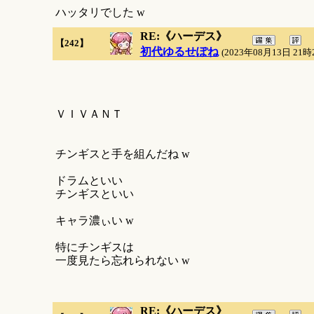
ハッタリでした w
RE:《ハーデス》
【242】
初代ゆるせぽね
(2023年08月13日 21時
ＶＩＶＡＮＴ
チンギスと手を組んだね w
ドラムといい
チンギスといい
キャラ濃ぃい w
特にチンギスは
一度見たら忘れられない w
RE:《ハーデス》