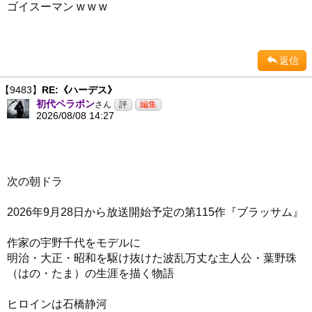
ゴイスーマン w w w
返信
【9483】
RE:《ハーデス》
初代ペラポン
さん
2026/08/08 14:27
次の朝ドラ
2026年9月28日から放送開始予定の第115作『ブラッサム』
作家の宇野千代をモデルに
明治・大正・昭和を駆け抜けた波乱万丈な主人公・葉野珠
（はの・たま）の生涯を描く物語
ヒロインは石橋静河