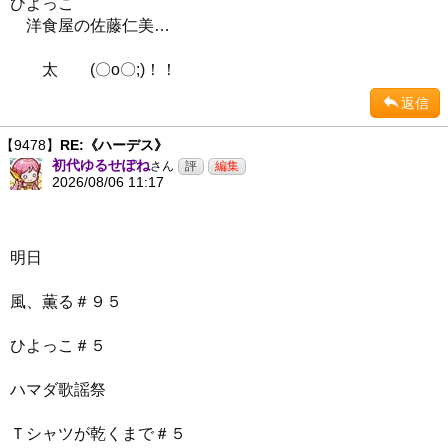
ひよっこ
洋食屋の佐藤仁美…
太 (〇o〇;)！！
返信
【9478】
RE:《ハーデス》
初代ゆるせぽね
さん
2026/08/06 11:17
明日
風、薫る＃９５
ひよっこ＃５
ハマダ歌謡祭
Ｔシャツが乾くまで＃５