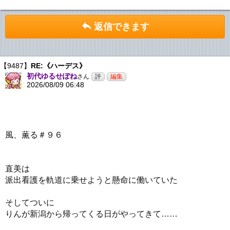
返信できます
【9487】
RE:《ハーデス》
初代ゆるせぽね
さん
2026/08/09 06:48
風、薫る＃９６
直美は
派出看護を軌道に乗せようと懸命に働いていた
そしてついに
りんが新潟から帰ってくる日がやってきて……