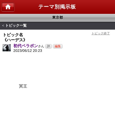
テーマ別掲示板
東京都
トピック一覧
<
トピック名
《ハーデス》
初代ペラポン
さん
2023/06/12 20:23
冥王