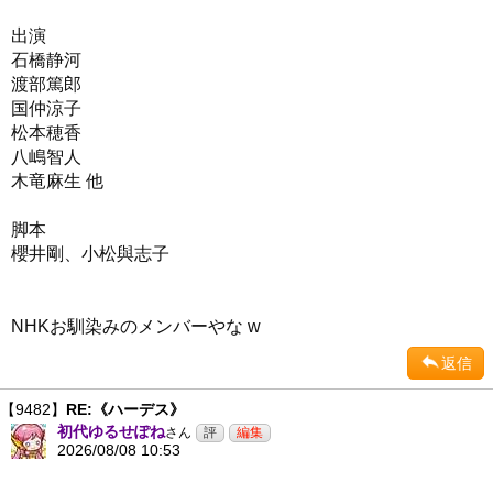
出演
石橋静河
渡部篤郎
国仲涼子
松本穂香
八嶋智人
木竜麻生 他
脚本
櫻井剛、小松與志子
NHKお馴染みのメンバーやな w
返信
【9482】
RE:《ハーデス》
初代ゆるせぽね
さん
2026/08/08 10:53