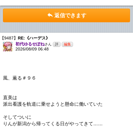
返信できます
【9487】
RE:《ハーデス》
初代ゆるせぽね
さん
2026/08/09 06:48
風、薫る＃９６
直美は
派出看護を軌道に乗せようと懸命に働いていた
そしてついに
りんが新潟から帰ってくる日がやってきて……