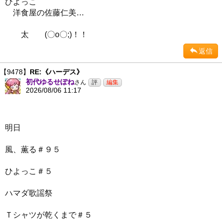
ひよっこ
洋食屋の佐藤仁美…
太 (〇o〇;)！！
返信
【9478】
RE:《ハーデス》
初代ゆるせぽね
さん
2026/08/06 11:17
明日
風、薫る＃９５
ひよっこ＃５
ハマダ歌謡祭
Ｔシャツが乾くまで＃５