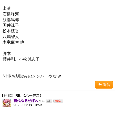
出演
石橋静河
渡部篤郎
国仲涼子
松本穂香
八嶋智人
木竜麻生 他
脚本
櫻井剛、小松與志子
NHKお馴染みのメンバーやな w
返信
【9482】
RE:《ハーデス》
初代ゆるせぽね
さん
2026/08/08 10:53