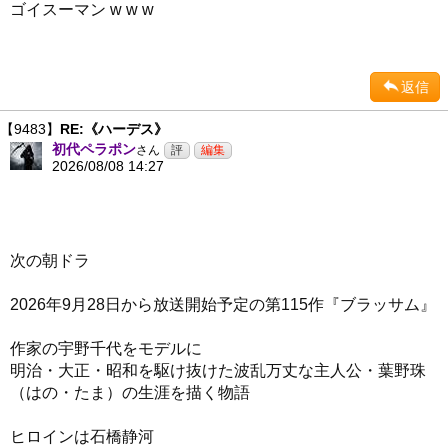
ゴイスーマン w w w
返信
【9483】
RE:《ハーデス》
初代ペラポン
さん
2026/08/08 14:27
次の朝ドラ
2026年9月28日から放送開始予定の第115作『ブラッサム』
作家の宇野千代をモデルに
明治・大正・昭和を駆け抜けた波乱万丈な主人公・葉野珠
（はの・たま）の生涯を描く物語
ヒロインは石橋静河