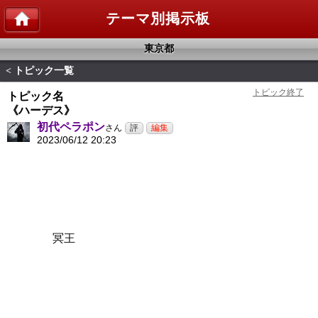
テーマ別掲示板
東京都
トピック一覧
<
トピック名
《ハーデス》
初代ペラポン
さん
2023/06/12 20:23
冥王