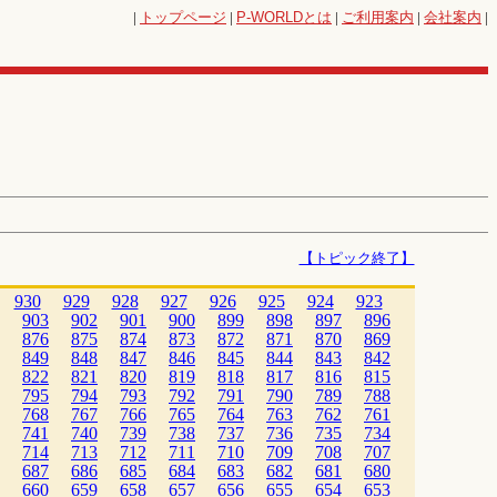
|
トップページ
|
P-WORLD
とは
|
ご利用案内
|
会社案内
|
【トピック終了】
930
929
928
927
926
925
924
923
903
902
901
900
899
898
897
896
876
875
874
873
872
871
870
869
849
848
847
846
845
844
843
842
822
821
820
819
818
817
816
815
795
794
793
792
791
790
789
788
768
767
766
765
764
763
762
761
741
740
739
738
737
736
735
734
714
713
712
711
710
709
708
707
687
686
685
684
683
682
681
680
660
659
658
657
656
655
654
653