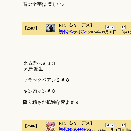
昔の文字は 美しい♪
RE:《ハーデス》
【2587】
初代ペラポン
(2024年09月01日 00時41
光る君へ＃３３
式部誕生
ブラックペアン２＃８
キン肉マン＃８
降り積もれ孤独な死よ＃９
RE:《ハーデス》
【2586】
初代ゆるせぽね
(2024年08月31日 01時