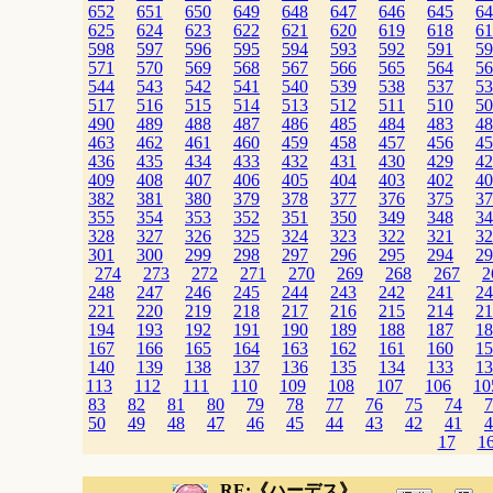
652
651
650
649
648
647
646
645
64
625
624
623
622
621
620
619
618
61
598
597
596
595
594
593
592
591
59
571
570
569
568
567
566
565
564
56
544
543
542
541
540
539
538
537
53
517
516
515
514
513
512
511
510
50
490
489
488
487
486
485
484
483
48
463
462
461
460
459
458
457
456
45
436
435
434
433
432
431
430
429
42
409
408
407
406
405
404
403
402
40
382
381
380
379
378
377
376
375
37
355
354
353
352
351
350
349
348
34
328
327
326
325
324
323
322
321
32
301
300
299
298
297
296
295
294
29
274
273
272
271
270
269
268
267
2
248
247
246
245
244
243
242
241
24
221
220
219
218
217
216
215
214
21
194
193
192
191
190
189
188
187
18
167
166
165
164
163
162
161
160
15
140
139
138
137
136
135
134
133
13
113
112
111
110
109
108
107
106
10
83
82
81
80
79
78
77
76
75
74
7
50
49
48
47
46
45
44
43
42
41
4
17
1
RE:《ハーデス》