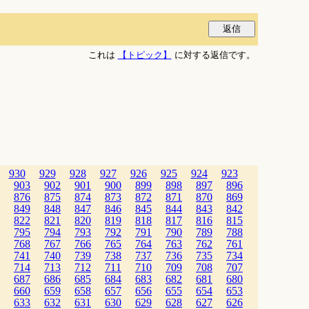
これは
【トピック】
に対する返信です。
930
929
928
927
926
925
924
923
903
902
901
900
899
898
897
896
876
875
874
873
872
871
870
869
849
848
847
846
845
844
843
842
822
821
820
819
818
817
816
815
795
794
793
792
791
790
789
788
768
767
766
765
764
763
762
761
741
740
739
738
737
736
735
734
714
713
712
711
710
709
708
707
687
686
685
684
683
682
681
680
660
659
658
657
656
655
654
653
633
632
631
630
629
628
627
626