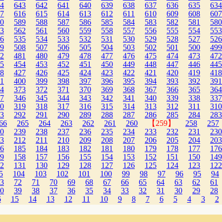
4
643
642
641
640
639
638
637
636
635
634
7
616
615
614
613
612
611
610
609
608
607
0
589
588
587
586
585
584
583
582
581
580
3
562
561
560
559
558
557
556
555
554
553
6
535
534
533
532
531
530
529
528
527
526
9
508
507
506
505
504
503
502
501
500
499
2
481
480
479
478
477
476
475
474
473
472
5
454
453
452
451
450
449
448
447
446
445
8
427
426
425
424
423
422
421
420
419
418
1
400
399
398
397
396
395
394
393
392
391
4
373
372
371
370
369
368
367
366
365
364
7
346
345
344
343
342
341
340
339
338
337
0
319
318
317
316
315
314
313
312
311
310
3
292
291
290
289
288
287
286
285
284
283
66
265
264
263
262
261
260
【259】
258
257
0
239
238
237
236
235
234
233
232
231
230
3
212
211
210
209
208
207
206
205
204
203
6
185
184
183
182
181
180
179
178
177
176
9
158
157
156
155
154
153
152
151
150
149
2
131
130
129
128
127
126
125
124
123
122
5
104
103
102
101
100
99
98
97
96
95
94
3
72
71
70
69
68
67
66
65
64
63
62
61
0
39
38
37
36
35
34
33
32
31
30
29
28
6
15
14
13
12
11
10
9
8
7
6
5
4
3
2