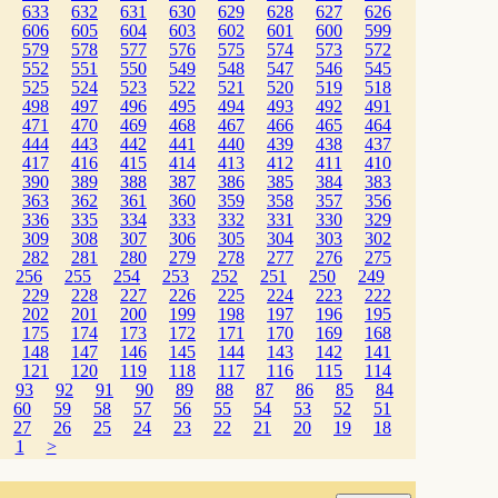
633
632
631
630
629
628
627
626
606
605
604
603
602
601
600
599
579
578
577
576
575
574
573
572
552
551
550
549
548
547
546
545
525
524
523
522
521
520
519
518
498
497
496
495
494
493
492
491
471
470
469
468
467
466
465
464
444
443
442
441
440
439
438
437
417
416
415
414
413
412
411
410
390
389
388
387
386
385
384
383
363
362
361
360
359
358
357
356
336
335
334
333
332
331
330
329
309
308
307
306
305
304
303
302
282
281
280
279
278
277
276
275
256
255
254
253
252
251
250
249
229
228
227
226
225
224
223
222
202
201
200
199
198
197
196
195
175
174
173
172
171
170
169
168
148
147
146
145
144
143
142
141
121
120
119
118
117
116
115
114
93
92
91
90
89
88
87
86
85
84
60
59
58
57
56
55
54
53
52
51
27
26
25
24
23
22
21
20
19
18
1
>