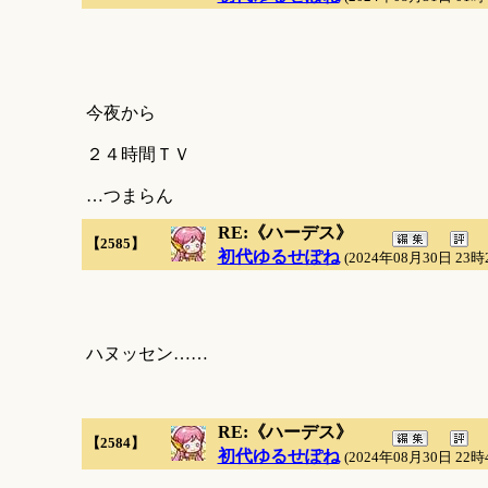
今夜から
２４時間ＴＶ
…つまらん
RE:《ハーデス》
【2585】
初代ゆるせぽね
(2024年08月30日 23時
ハヌッセン……
RE:《ハーデス》
【2584】
初代ゆるせぽね
(2024年08月30日 22時