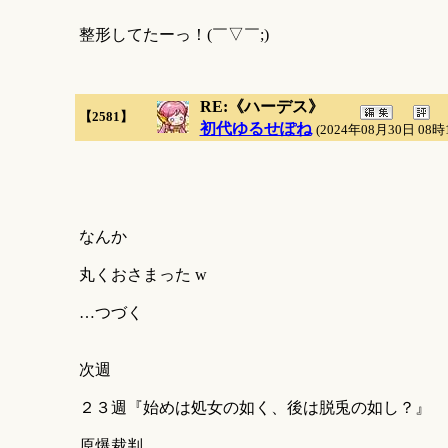
整形してたーっ！(￣▽￣;)
RE:《ハーデス》
【2581】
初代ゆるせぽね
(2024年08月30日 08時
なんか
丸くおさまった w
…つづく
次週
２３週『始めは処女の如く、後は脱兎の如し？』
原爆裁判…