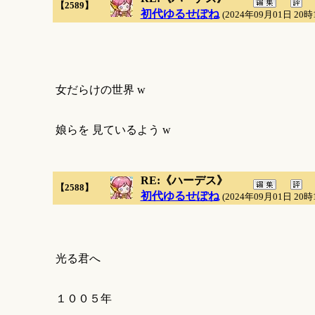
【2589】
初代ゆるせぽね
(2024年09月01日 20時
女だらけの世界 w
娘らを 見ているよう w
RE:《ハーデス》
【2588】
初代ゆるせぽね
(2024年09月01日 20時
光る君へ
１００５年