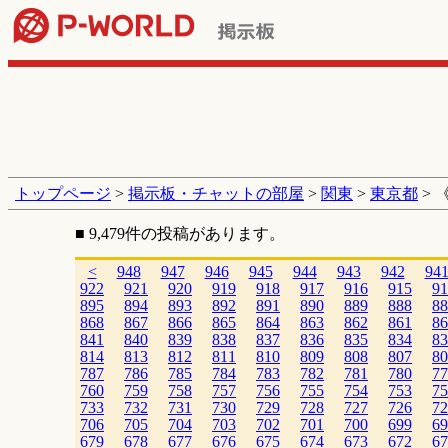
トップページ
>
掲示板・チャットの部屋
>
関東
>
東京都
> 
■ 9,479件の投稿があります。
<
948
947
946
945
944
943
942
94
922
921
920
919
918
917
916
915
91
895
894
893
892
891
890
889
888
88
868
867
866
865
864
863
862
861
86
841
840
839
838
837
836
835
834
83
814
813
812
811
810
809
808
807
80
787
786
785
784
783
782
781
780
77
760
759
758
757
756
755
754
753
75
733
732
731
730
729
728
727
726
72
706
705
704
703
702
701
700
699
69
679
678
677
676
675
674
673
672
67