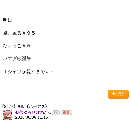
明日
風、薫る＃９５
ひよっこ＃５
ハマダ歌謡祭
Ｔシャツが乾くまで＃５
返信
【9477】
RE:《ハーデス》
初代ゆるせぽね
さん
2026/08/06 11:15