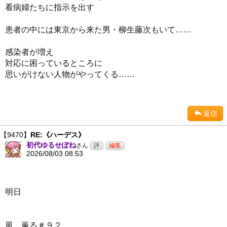
看病婦たちに指示を出す
患者の中には東京から来た男・柳生藤次もいて……
感染者が増え
対応に困っているところに
思いがけない人物がやってくる……
返信
【9470】
RE:《ハーデス》
初代ゆるせぽね
さん
2026/08/03 08:53
明日
風、薫る＃９２