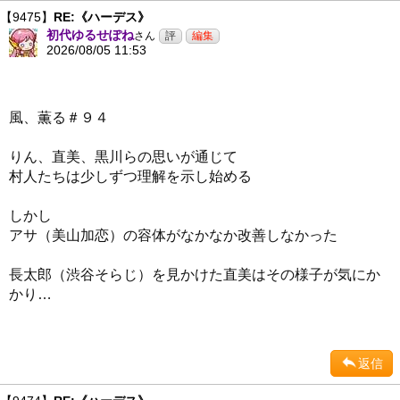
【9475】
RE:《ハーデス》
初代ゆるせぽね
さん
2026/08/05 11:53
風、薫る＃９４
りん、直美、黒川らの思いが通じて
村人たちは少しずつ理解を示し始める
しかし
アサ（美山加恋）の容体がなかなか改善しなかった
長太郎（渋谷そらじ）を見かけた直美はその様子が気にか
かり…
返信