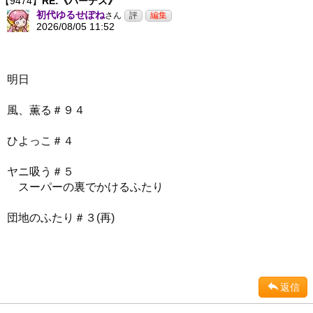
【9474】
RE:《ハーデス》
初代ゆるせぽね
さん
2026/08/05 11:52
明日
風、薫る＃９４
ひよっこ＃４
ヤニ吸う＃５
スーパーの裏でかけるふたり
団地のふたり＃３(再)
返信