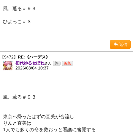
風、薫る＃９３
ひよっこ＃３
返信
【9472】
RE:《ハーデス》
初代ゆるせぽね
さん
2026/08/04 10:37
風、薫る＃９３
東京へ帰ったはずの直美が合流し
りんと直美は
1人でも多くの命を救おうと看護に奮闘する