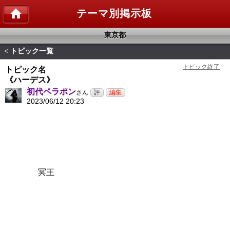
テーマ別掲示板
東京都
トピック一覧
<
トピック名
《ハーデス》
初代ペラポン
さん
2023/06/12 20:23
冥王