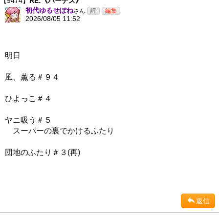
【9474】
RE:《ハーデス》
初代ゆるせぽね
さん
2026/08/05 11:52
明日
風、薫る＃９４
ひよっこ＃４
ヤニ吸う＃５
スーパーの裏でかけるふたり
団地のふたり＃３(再)
返信