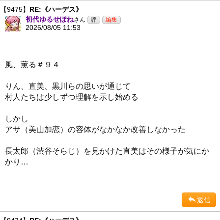
【9475】
RE:《ハーデス》
初代ゆるせぽね
さん
2026/08/05 11:53
風、薫る＃９４
りん、直美、黒川らの思いが通じて
村人たちは少しずつ理解を示し始める
しかし
アサ（美山加恋）の容体がなかなか改善しなかった
長太郎（渋谷そらじ）を見かけた直美はその様子が気にか
かり…
返信