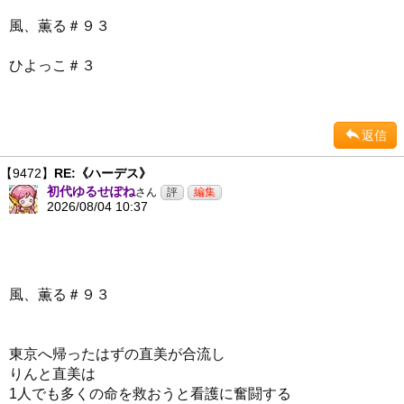
風、薫る＃９３
ひよっこ＃３
返信
【9472】
RE:《ハーデス》
初代ゆるせぽね
さん
2026/08/04 10:37
風、薫る＃９３
東京へ帰ったはずの直美が合流し
りんと直美は
1人でも多くの命を救おうと看護に奮闘する