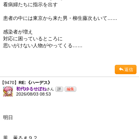
看病婦たちに指示を出す
患者の中には東京から来た男・柳生藤次もいて……
感染者が増え
対応に困っているところに
思いがけない人物がやってくる……
返信
【9470】
RE:《ハーデス》
初代ゆるせぽね
さん
2026/08/03 08:53
明日
風、薫る＃９２