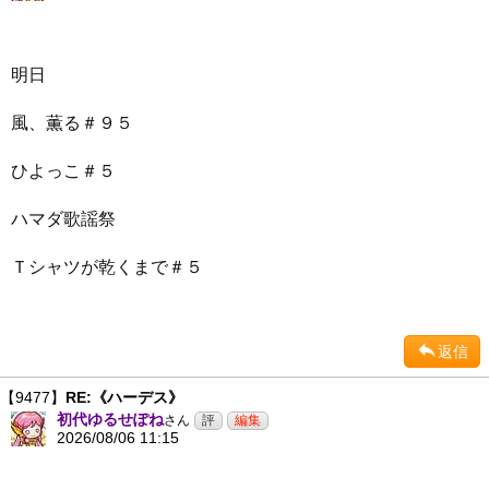
明日
風、薫る＃９５
ひよっこ＃５
ハマダ歌謡祭
Ｔシャツが乾くまで＃５
返信
【9477】
RE:《ハーデス》
初代ゆるせぽね
さん
2026/08/06 11:15