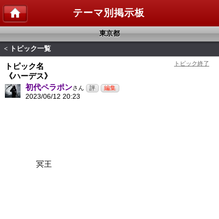
テーマ別掲示板
東京都
トピック一覧
<
トピック名
《ハーデス》
初代ペラポン
さん
2023/06/12 20:23
冥王