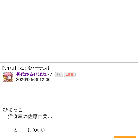
【9479】
RE:《ハーデス》
初代ゆるせぽね
さん
2026/08/06 12:36
ひよっこ
洋食屋の佐藤仁美…
太 (〇o〇;)！！