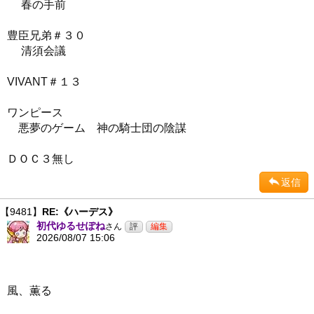
春の手前
豊臣兄弟＃３０
清須会議
VIVANT＃１３
ワンピース
悪夢のゲーム 神の騎士団の陰謀
ＤＯＣ３無し
返信
【9481】
RE:《ハーデス》
初代ゆるせぽね
さん
2026/08/07 15:06
風、薫る