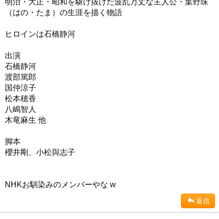
明治・大正・昭和を駆け抜けた波乱万丈な主人公・葉野珠
（はの・たま）の生涯を描く物語
ヒロインは石橋静河
出演
石橋静河
渡部篤郎
国仲涼子
松本穂香
八嶋智人
木竜麻生 他
脚本
櫻井剛、小松與志子
NHKお馴染みのメンバーやな w
返信