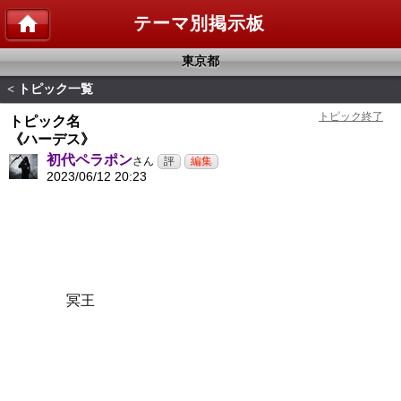
テーマ別掲示板
東京都
トピック一覧
<
トピック名
《ハーデス》
初代ペラポン
さん
2023/06/12 20:23
冥王