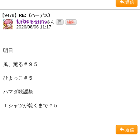
返信
【9478】
RE:《ハーデス》
初代ゆるせぽね
さん
2026/08/06 11:17
明日
風、薫る＃９５
ひよっこ＃５
ハマダ歌謡祭
Ｔシャツが乾くまで＃５
返信