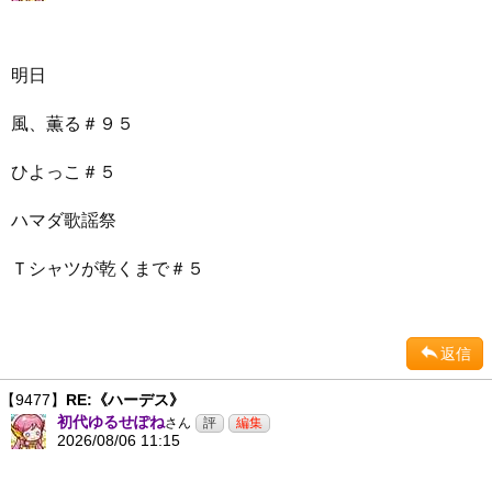
明日
風、薫る＃９５
ひよっこ＃５
ハマダ歌謡祭
Ｔシャツが乾くまで＃５
返信
【9477】
RE:《ハーデス》
初代ゆるせぽね
さん
2026/08/06 11:15