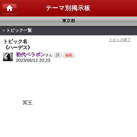
テーマ別掲示板
東京都
トピック一覧
<
トピック名
《ハーデス》
初代ペラポン
さん
2023/06/12 20:23
冥王