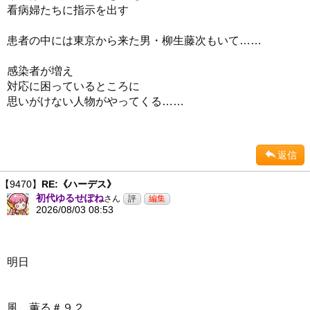
看病婦たちに指示を出す
患者の中には東京から来た男・柳生藤次もいて……
感染者が増え
対応に困っているところに
思いがけない人物がやってくる……
返信
【9470】
RE:《ハーデス》
初代ゆるせぽね
さん
2026/08/03 08:53
明日
風、薫る＃９２