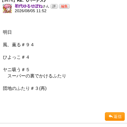
【9474】
RE:《ハーデス》
初代ゆるせぽね
さん
2026/08/05 11:52
明日
風、薫る＃９４
ひよっこ＃４
ヤニ吸う＃５
スーパーの裏でかけるふたり
団地のふたり＃３(再)
返信