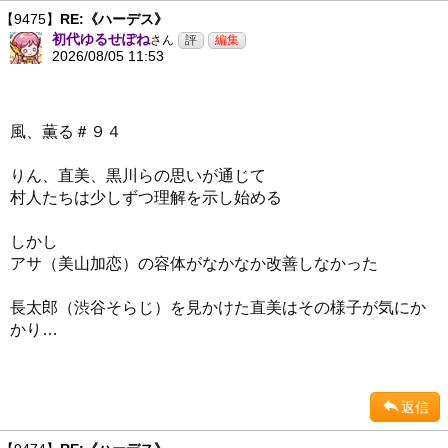
【9475】
RE:《ハーデス》
初代ゆるせぽね
さん
2026/08/05 11:53
風、薫る＃９４
りん、直美、黒川らの思いが通じて
村人たちは少しずつ理解を示し始める
しかし
アサ（美山加恋）の容体がなかなか改善しなかった
長太郎（渋谷そらじ）を見かけた直美はその様子が気にか
かり…
返信