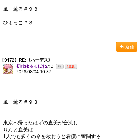
風、薫る＃９３
ひよっこ＃３
返信
【9472】
RE:《ハーデス》
初代ゆるせぽね
さん
2026/08/04 10:37
風、薫る＃９３
東京へ帰ったはずの直美が合流し
りんと直美は
1人でも多くの命を救おうと看護に奮闘する