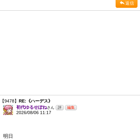
返信
【9478】
RE:《ハーデス》
初代ゆるせぽね
さん
2026/08/06 11:17
明日