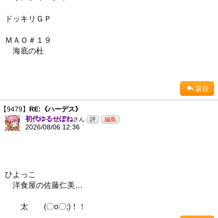
ドッキリＧＰ
ＭＡＯ＃１９
海底の杜
返信
【9479】
RE:《ハーデス》
初代ゆるせぽね
さん
2026/08/06 12:36
ひよっこ
洋食屋の佐藤仁美…
太 (〇o〇;)！！