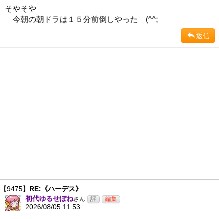
そやそや
今朝の朝ドラは１５分前倒しやった (^^;
返信
【9475】
RE:《ハーデス》
初代ゆるせぽね
さん
2026/08/05 11:53