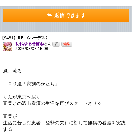
返信できます
【9481】
RE:《ハーデス》
初代ゆるせぽね
さん
2026/08/07 15:06
風、薫る
２０週「家族のかたち」
りんが東京へ戻り
直美との派出看護の生活を再びスタートさせる
直美が
生活に苦しむ患者（登勢の夫）に対して無償の看護を実践
する