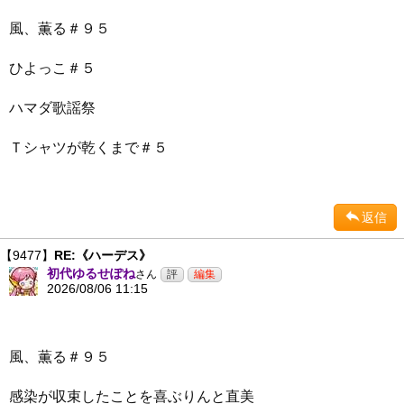
風、薫る＃９５
ひよっこ＃５
ハマダ歌謡祭
Ｔシャツが乾くまで＃５
返信
【9477】
RE:《ハーデス》
初代ゆるせぽね
さん
2026/08/06 11:15
風、薫る＃９５
感染が収束したことを喜ぶりんと直美