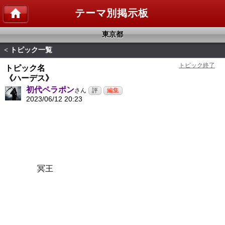
テーマ別掲示板
東京都
トピック一覧
<
トピック名
《ハーデス》
初代ペラポン
さん
2023/06/12 20:23
冥王