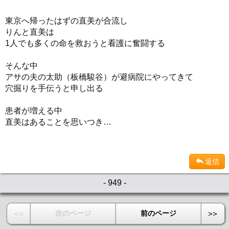
東京へ帰ったはずの直美が合流し
りんと直美は
1人でも多くの命を救おうと看護に奮闘する
そんな中
アサの夫の太助（板橋駿谷）が避病院にやってきて
穴掘りを手伝うと申し出る
患者が増える中
直美はあることを思いつき…
返信
- 949 -
次のページ
前のページ
<<
>>