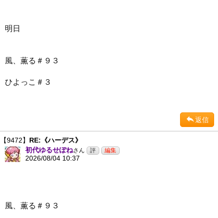
明日
風、薫る＃９３
ひよっこ＃３
返信
【9472】
RE:《ハーデス》
初代ゆるせぽね
さん
2026/08/04 10:37
風、薫る＃９３