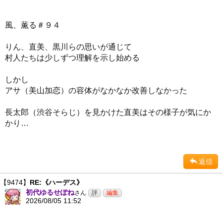
風、薫る＃９４
りん、直美、黒川らの思いが通じて
村人たちは少しずつ理解を示し始める
しかし
アサ（美山加恋）の容体がなかなか改善しなかった
長太郎（渋谷そらじ）を見かけた直美はその様子が気にか
かり…
返信
【9474】
RE:《ハーデス》
初代ゆるせぽね
さん
2026/08/05 11:52