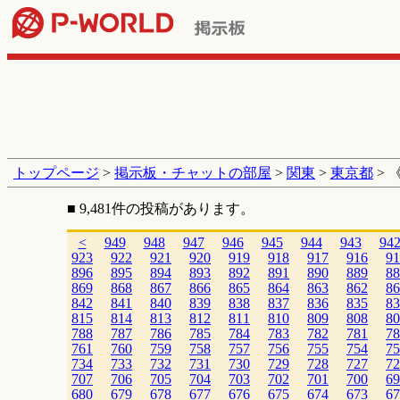
トップページ
>
掲示板・チャットの部屋
>
関東
>
東京都
> 
■ 9,481件の投稿があります。
<
949
948
947
946
945
944
943
94
923
922
921
920
919
918
917
916
91
896
895
894
893
892
891
890
889
88
869
868
867
866
865
864
863
862
86
842
841
840
839
838
837
836
835
83
815
814
813
812
811
810
809
808
80
788
787
786
785
784
783
782
781
78
761
760
759
758
757
756
755
754
75
734
733
732
731
730
729
728
727
72
707
706
705
704
703
702
701
700
69
680
679
678
677
676
675
674
673
67