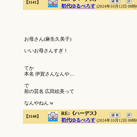
【3141】
初代ゆるべろす
(2024年10月12日 08時
お母さん(麻生久美子)
いいお母さんすぎ！
てか
本名 伊賀さんなんや…
で
前の芸名 広田絵美って
なんやねん w
RE:《ハーデス》
【3140】
初代ゆるべろす
(2024年10月12日 08時