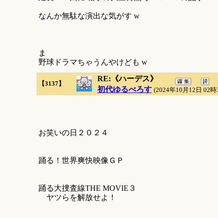
なんか無駄な演出な気がす w
ま
野球ドラマちゃうんやけども w
RE:《ハーデス》
【3137】
初代ゆるべろす
(2024年10月12日 02時
お笑いの日２０２４
踊る！世界爽快映像ＧＰ
踊る大捜査線THE MOVIE３
ヤツらを解放せよ！