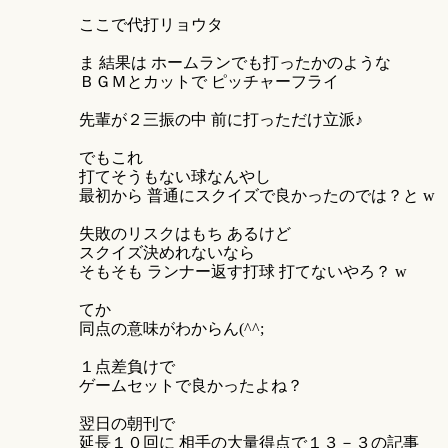
ここで代打リョウタ
ま 結果は ホームランでも打ったかのような
ＢＧＭとカットで ピッチャーフライ
先輩が２三振の中 前に打っただけ立派♪
でもこれ
打てそうもない球なんやし
最初から 普通にスクイズで良かったのでは？と w
失敗のリスクはもち あるけど
スクイズ決めれないなら
そもそも ランナー返す打球 打てないやろ？ w
てか
同点の意味がわからん(^^;
１点差負けで
ゲームセットで良かったよね？
翌日の朝刊で
延長１０回に 相手の大量得点で１３－３の記事