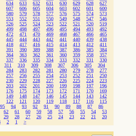
634
633
632
631
630
629
628
627
607
606
605
604
603
602
601
600
580
579
578
577
576
575
574
573
553
552
551
550
549
548
547
546
526
525
524
523
522
521
520
519
499
498
497
496
495
494
493
492
472
471
470
469
468
467
466
465
445
444
443
442
441
440
439
438
418
417
416
415
414
413
412
411
391
390
389
388
387
386
385
384
364
363
362
361
360
359
358
357
337
336
335
334
333
332
331
330
311
310
309
308
307
306
305
304
284
283
282
281
280
279
278
277
257
256
255
254
253
252
251
250
230
229
228
227
226
225
224
223
203
202
201
200
199
198
197
196
176
175
174
173
172
171
170
169
149
148
147
146
145
144
143
142
122
121
120
119
118
117
116
115
95
94
93
92
91
90
89
88
87
86
62
61
60
59
58
57
56
55
54
53
29
28
27
26
25
24
23
22
21
20
3
2
1
>