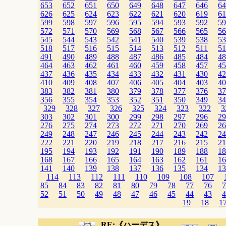
653
652
651
650
649
648
647
646
64
626
625
624
623
622
621
620
619
61
599
598
597
596
595
594
593
592
59
572
571
570
569
568
567
566
565
56
545
544
543
542
541
540
539
538
53
518
517
516
515
514
513
512
511
51
491
490
489
488
487
486
485
484
48
464
463
462
461
460
459
458
457
45
437
436
435
434
433
432
431
430
42
410
409
408
407
406
405
404
403
40
383
382
381
380
379
378
377
376
37
356
355
354
353
352
351
350
349
34
329
328
327
326
325
324
323
322
3
303
302
301
300
299
298
297
296
29
276
275
274
273
272
271
270
269
26
249
248
247
246
245
244
243
242
24
222
221
220
219
218
217
216
215
21
195
194
193
192
191
190
189
188
18
168
167
166
165
164
163
162
161
16
141
140
139
138
137
136
135
134
13
114
113
112
111
110
109
108
107
85
84
83
82
81
80
79
78
77
76
7
52
51
50
49
48
47
46
45
44
43
4
19
18
1
RE:《ハーデス》