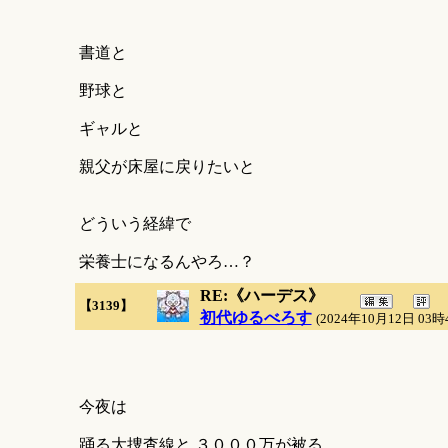
書道と
野球と
ギャルと
親父が床屋に戻りたいと
どういう経緯で
栄養士になるんやろ…？
RE:《ハーデス》
【3139】
初代ゆるべろす
(2024年10月12日 03時
今夜は
踊る大捜査線と ３０００万が被る…