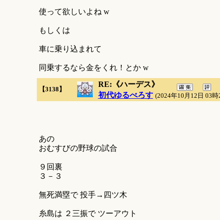
使って欲しいよね w
もしくは
車に乗り込まれて
同乗するなら金をくれ！とか w
RE:《ハーデス》
【3138】
初代ゆるべろす
(2024年10月12日 03時
あの
おむすびの野球の試合
９回裏
３－３
無死満塁で 投手→四ツ木
糸島は ２三振で ツーアウト