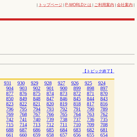
|
トップページ
|
P-WORLD
とは
|
ご利用案内
|
会社案内
|
【トピック終了】
931
930
929
928
927
926
925
924
904
903
902
901
900
899
898
897
877
876
875
874
873
872
871
870
850
849
848
847
846
845
844
843
823
822
821
820
819
818
817
816
796
795
794
793
792
791
790
789
769
768
767
766
765
764
763
762
742
741
740
739
738
737
736
735
715
714
713
712
711
710
709
708
688
687
686
685
684
683
682
681
661
660
659
658
657
656
655
654