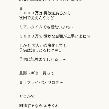
ま
３０００万は 再放送あるから
次回でええんやけど
リアルタイムでも観たいよね～
３０００万て 微妙な金額が上手いよね w
しかも 大人が誤魔化しても
子供は知っとるわけやし
子供に説教までしとるし w
旦那→ギター買って
妻→フライパン ワロタ w
どこかで
同情するなら 金をくれ！