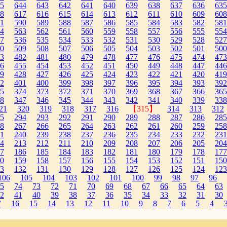
5
644
643
642
641
640
639
638
637
636
635
8
617
616
615
614
613
612
611
610
609
608
1
590
589
588
587
586
585
584
583
582
581
4
563
562
561
560
559
558
557
556
555
554
7
536
535
534
533
532
531
530
529
528
527
0
509
508
507
506
505
504
503
502
501
500
3
482
481
480
479
478
477
476
475
474
473
6
455
454
453
452
451
450
449
448
447
446
9
428
427
426
425
424
423
422
421
420
419
2
401
400
399
398
397
396
395
394
393
392
5
374
373
372
371
370
369
368
367
366
365
8
347
346
345
344
343
342
341
340
339
338
21
320
319
318
317
316
【315】
314
313
312
5
294
293
292
291
290
289
288
287
286
285
8
267
266
265
264
263
262
261
260
259
258
1
240
239
238
237
236
235
234
233
232
231
4
213
212
211
210
209
208
207
206
205
204
7
186
185
184
183
182
181
180
179
178
177
0
159
158
157
156
155
154
153
152
151
150
3
132
131
130
129
128
127
126
125
124
123
106
105
104
103
102
101
100
99
98
97
96
5
74
73
72
71
70
69
68
67
66
65
64
63
2
41
40
39
38
37
36
35
34
33
32
31
30
7
16
15
14
13
12
11
10
9
8
7
6
5
4