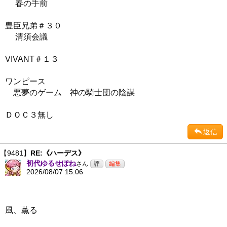
春の手前
豊臣兄弟＃３０
清須会議
VIVANT＃１３
ワンピース
悪夢のゲーム 神の騎士団の陰謀
ＤＯＣ３無し
返信
【9481】
RE:《ハーデス》
初代ゆるせぽね
さん
2026/08/07 15:06
風、薫る