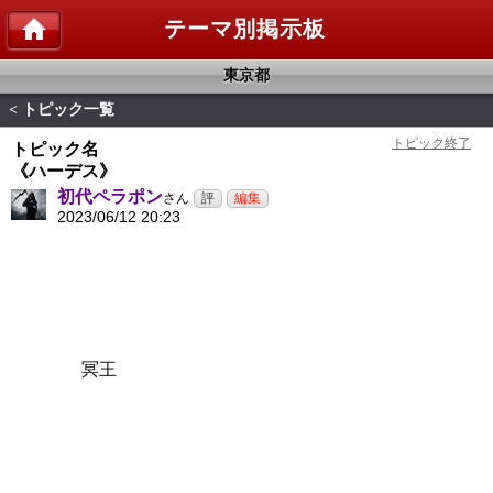
テーマ別掲示板
東京都
トピック一覧
<
トピック名
《ハーデス》
初代ペラポン
さん
2023/06/12 20:23
冥王