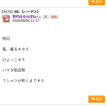
返信
【9478】
RE:《ハーデス》
初代ゆるせぽね
さん
2026/08/06 11:17
明日
風、薫る＃９５
ひよっこ＃５
ハマダ歌謡祭
Ｔシャツが乾くまで＃５
返信