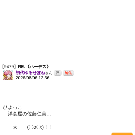
【9479】
RE:《ハーデス》
初代ゆるせぽね
さん
2026/08/06 12:36
ひよっこ
洋食屋の佐藤仁美…
太 (〇o〇;)！！