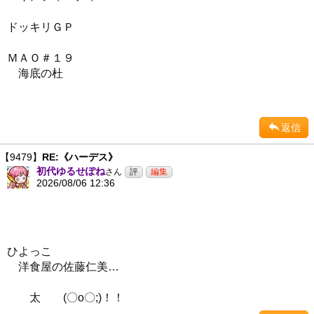
ドッキリＧＰ
ＭＡＯ＃１９
海底の杜
返信
【9479】
RE:《ハーデス》
初代ゆるせぽね
さん
2026/08/06 12:36
ひよっこ
洋食屋の佐藤仁美…
太 (〇o〇;)！！