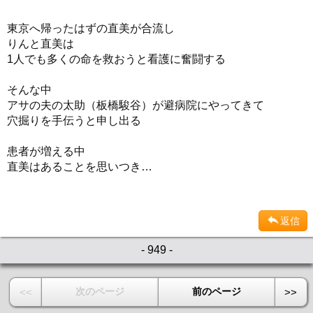
東京へ帰ったはずの直美が合流し
りんと直美は
1人でも多くの命を救おうと看護に奮闘する
そんな中
アサの夫の太助（板橋駿谷）が避病院にやってきて
穴掘りを手伝うと申し出る
患者が増える中
直美はあることを思いつき…
返信
- 949 -
次のページ
前のページ
<<
>>