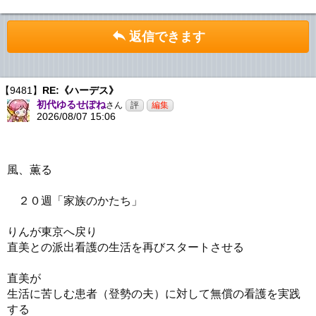
返信できます
【9481】
RE:《ハーデス》
初代ゆるせぽね
さん
2026/08/07 15:06
風、薫る
２０週「家族のかたち」
りんが東京へ戻り
直美との派出看護の生活を再びスタートさせる
直美が
生活に苦しむ患者（登勢の夫）に対して無償の看護を実践
する