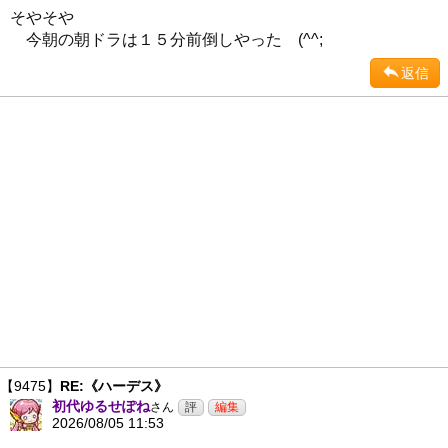
そやそや
今朝の朝ドラは１５分前倒しやった (^^;
返信
【9475】
RE:《ハーデス》
初代ゆるせぽね
さん
2026/08/05 11:53