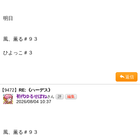
明日
風、薫る＃９３
ひよっこ＃３
返信
【9472】
RE:《ハーデス》
初代ゆるせぽね
さん
2026/08/04 10:37
風、薫る＃９３