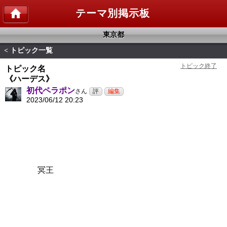
テーマ別掲示板
東京都
トピック一覧
<
トピック名
《ハーデス》
初代ペラポン
さん
2023/06/12 20:23
冥王