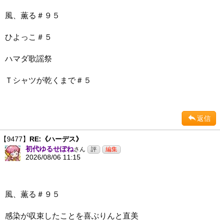
風、薫る＃９５
ひよっこ＃５
ハマダ歌謡祭
Ｔシャツが乾くまで＃５
返信
【9477】
RE:《ハーデス》
初代ゆるせぽね
さん
2026/08/06 11:15
風、薫る＃９５
感染が収束したことを喜ぶりんと直美