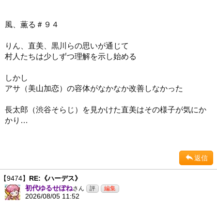
風、薫る＃９４
りん、直美、黒川らの思いが通じて
村人たちは少しずつ理解を示し始める
しかし
アサ（美山加恋）の容体がなかなか改善しなかった
長太郎（渋谷そらじ）を見かけた直美はその様子が気にか
かり…
返信
【9474】
RE:《ハーデス》
初代ゆるせぽね
さん
2026/08/05 11:52