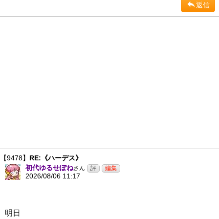
返信
【9478】
RE:《ハーデス》
初代ゆるせぽね
さん
2026/08/06 11:17
明日