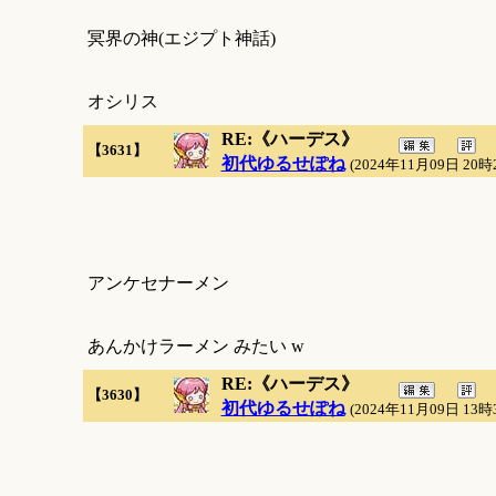
冥界の神(エジプト神話)
オシリス
RE:《ハーデス》
【3631】
初代ゆるせぽね
(2024年11月09日 20時
アンケセナーメン
あんかけラーメン みたい w
RE:《ハーデス》
【3630】
初代ゆるせぽね
(2024年11月09日 13時