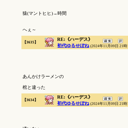
猿(マントヒヒ)→時間
へぇ～
RE:《ハーデス》
【3635】
初代ゆるせぽね
(2024年11月09日 21時
あんかけラーメンの
棺と違った
RE:《ハーデス》
【3634】
初代ゆるせぽね
(2024年11月09日 21時