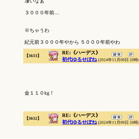
凄いなぁ
３０００年前…
※ちゃうわ
紀元前３０００年やから ５０００年前やわ
RE:《ハーデス》
【3633】
初代ゆるせぽね
(2024年11月09日 20時
金１１０kg！
RE:《ハーデス》
【3632】
初代ゆるせぽね
(2024年11月09日 20時