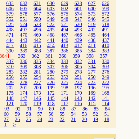
633
632
631
630
629
628
627
626
606
605
604
603
602
601
600
599
579
578
577
576
575
574
573
572
552
551
550
549
548
547
546
545
525
524
523
522
521
520
519
518
498
497
496
495
494
493
492
491
471
470
469
468
467
466
465
464
444
443
442
441
440
439
438
437
417
416
415
414
413
412
411
410
390
389
388
387
386
385
384
383
364】
363
362
361
360
359
358
357
337
336
335
334
333
332
331
330
310
309
308
307
306
305
304
303
283
282
281
280
279
278
277
276
256
255
254
253
252
251
250
249
229
228
227
226
225
224
223
222
202
201
200
199
198
197
196
195
175
174
173
172
171
170
169
168
148
147
146
145
144
143
142
141
121
120
119
118
117
116
115
114
93
92
91
90
89
88
87
86
85
84
60
59
58
57
56
55
54
53
52
51
27
26
25
24
23
22
21
20
19
18
1
>