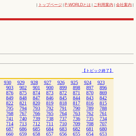
|
トップページ
|
P-WORLD
とは
|
ご利用案内
|
会社案内
|
【トピック終了】
930
929
928
927
926
925
924
923
903
902
901
900
899
898
897
896
876
875
874
873
872
871
870
869
849
848
847
846
845
844
843
842
822
821
820
819
818
817
816
815
795
794
793
792
791
790
789
788
768
767
766
765
764
763
762
761
741
740
739
738
737
736
735
734
714
713
712
711
710
709
708
707
687
686
685
684
683
682
681
680
660
659
658
657
656
655
654
653