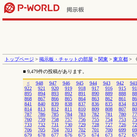
トップページ
>
掲示板・チャットの部屋
>
関東
>
東京都
> 
■ 9,479件の投稿があります。
<
948
947
946
945
944
943
942
94
922
921
920
919
918
917
916
915
91
895
894
893
892
891
890
889
888
88
868
867
866
865
864
863
862
861
86
841
840
839
838
837
836
835
834
83
814
813
812
811
810
809
808
807
80
787
786
785
784
783
782
781
780
77
760
759
758
757
756
755
754
753
75
733
732
731
730
729
728
727
726
72
706
705
704
703
702
701
700
699
69
679
678
677
676
675
674
673
672
67