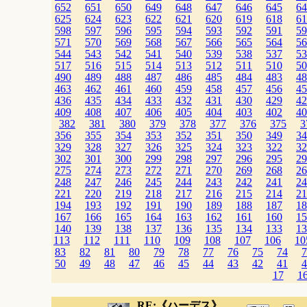
652
651
650
649
648
647
646
645
64
625
624
623
622
621
620
619
618
61
598
597
596
595
594
593
592
591
59
571
570
569
568
567
566
565
564
56
544
543
542
541
540
539
538
537
53
517
516
515
514
513
512
511
510
50
490
489
488
487
486
485
484
483
48
463
462
461
460
459
458
457
456
45
436
435
434
433
432
431
430
429
42
409
408
407
406
405
404
403
402
40
382
381
380
379
378
377
376
375
3
356
355
354
353
352
351
350
349
34
329
328
327
326
325
324
323
322
32
302
301
300
299
298
297
296
295
29
275
274
273
272
271
270
269
268
26
248
247
246
245
244
243
242
241
24
221
220
219
218
217
216
215
214
21
194
193
192
191
190
189
188
187
18
167
166
165
164
163
162
161
160
15
140
139
138
137
136
135
134
133
13
113
112
111
110
109
108
107
106
10
83
82
81
80
79
78
77
76
75
74
7
50
49
48
47
46
45
44
43
42
41
4
17
1
RE:《ハーデス》