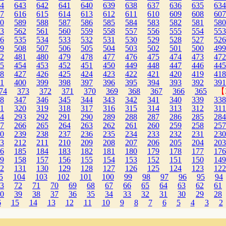
4
643
642
641
640
639
638
637
636
635
634
7
616
615
614
613
612
611
610
609
608
607
0
589
588
587
586
585
584
583
582
581
580
3
562
561
560
559
558
557
556
555
554
553
6
535
534
533
532
531
530
529
528
527
526
9
508
507
506
505
504
503
502
501
500
499
2
481
480
479
478
477
476
475
474
473
472
5
454
453
452
451
450
449
448
447
446
445
8
427
426
425
424
423
422
421
420
419
418
1
400
399
398
397
396
395
394
393
392
391
74
373
372
371
370
369
368
367
366
365
【
8
347
346
345
344
343
342
341
340
339
338
1
320
319
318
317
316
315
314
313
312
311
4
293
292
291
290
289
288
287
286
285
284
7
266
265
264
263
262
261
260
259
258
257
0
239
238
237
236
235
234
233
232
231
230
3
212
211
210
209
208
207
206
205
204
203
6
185
184
183
182
181
180
179
178
177
176
9
158
157
156
155
154
153
152
151
150
149
2
131
130
129
128
127
126
125
124
123
122
5
104
103
102
101
100
99
98
97
96
95
94
3
72
71
70
69
68
67
66
65
64
63
62
61
0
39
38
37
36
35
34
33
32
31
30
29
28
6
15
14
13
12
11
10
9
8
7
6
5
4
3
2