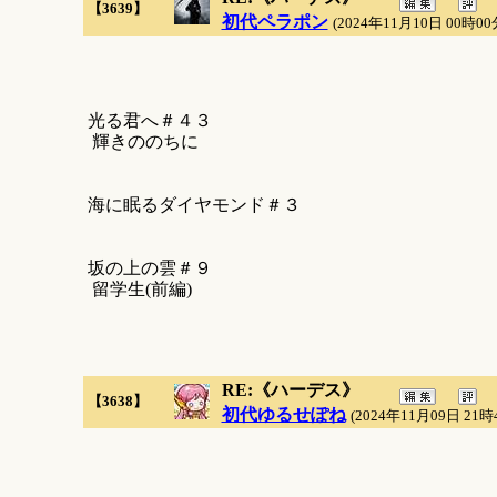
【3639】
初代ペラポン
(2024年11月10日 00時00
光る君へ＃４３
輝きののちに
海に眠るダイヤモンド＃３
坂の上の雲＃９
留学生(前編)
RE:《ハーデス》
【3638】
初代ゆるせぽね
(2024年11月09日 21時