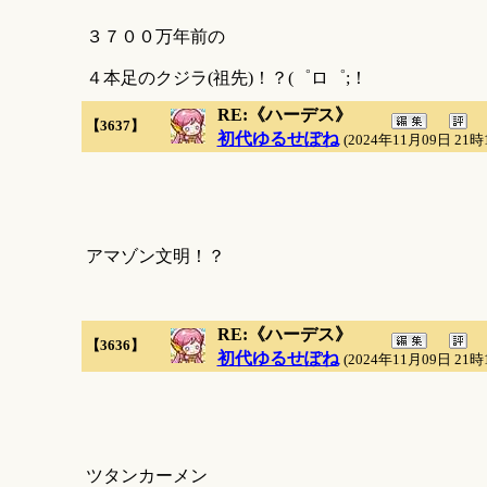
３７００万年前の
４本足のクジラ(祖先)！？(゜ロ゜;！
RE:《ハーデス》
【3637】
初代ゆるせぽね
(2024年11月09日 21時
アマゾン文明！？
RE:《ハーデス》
【3636】
初代ゆるせぽね
(2024年11月09日 21時
ツタンカーメン