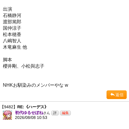
出演
石橋静河
渡部篤郎
国仲涼子
松本穂香
八嶋智人
木竜麻生 他
脚本
櫻井剛、小松與志子
NHKお馴染みのメンバーやな w
返信
【9482】
RE:《ハーデス》
初代ゆるせぽね
さん
2026/08/08 10:53