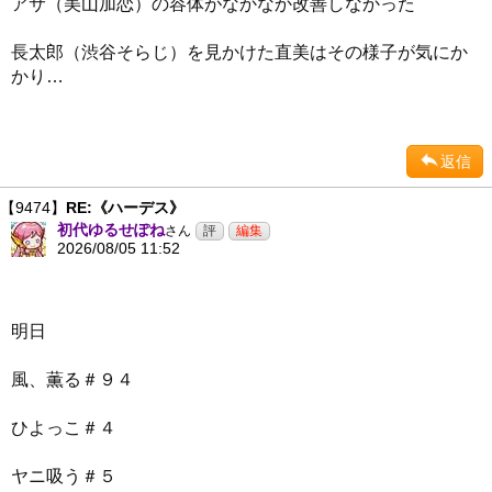
アサ（美山加恋）の容体がなかなか改善しなかった
長太郎（渋谷そらじ）を見かけた直美はその様子が気にか
かり…
返信
【9474】
RE:《ハーデス》
初代ゆるせぽね
さん
2026/08/05 11:52
明日
風、薫る＃９４
ひよっこ＃４
ヤニ吸う＃５