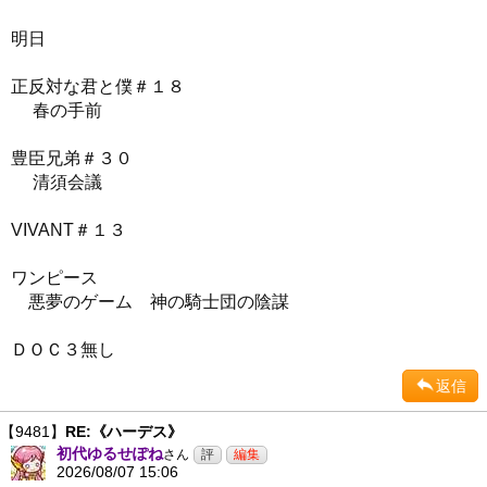
明日
正反対な君と僕＃１８
春の手前
豊臣兄弟＃３０
清須会議
VIVANT＃１３
ワンピース
悪夢のゲーム 神の騎士団の陰謀
ＤＯＣ３無し
返信
【9481】
RE:《ハーデス》
初代ゆるせぽね
さん
2026/08/07 15:06