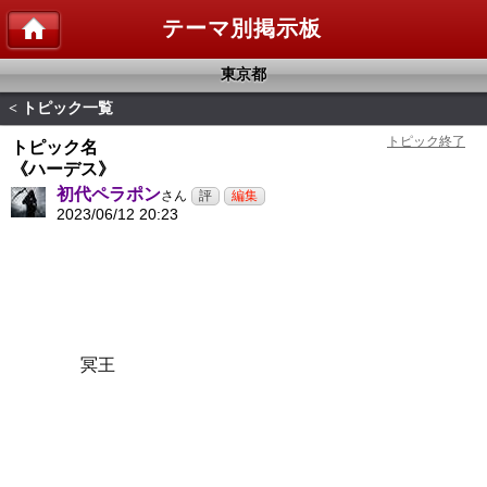
テーマ別掲示板
東京都
トピック一覧
<
トピック名
《ハーデス》
初代ペラポン
さん
2023/06/12 20:23
冥王