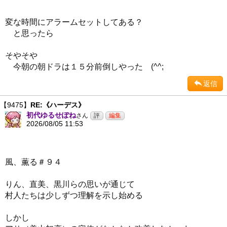
変な時間にアラームセットしてある？
と思ったら
そやそや
今朝の朝ドラは１５分前倒しやった (^^;
返信
【9475】
RE:《ハーデス》
初代ゆるせぽね
さん
2026/08/05 11:53
風、薫る＃９４
りん、直美、黒川らの思いが通じて
村人たちは少しずつ理解を示し始める
しかし