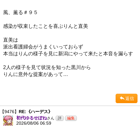
風、薫る＃９５
感染が収束したことを喜ぶりんと直美
直美は
派出看護婦会がうまくいっておらず
本当はりんの様子を見に新潟にやって来たと本音を漏らす
2人の様子を見て状況を知った黒川から
りんに意外な提案があって…
返信
【9476】
RE:《ハーデス》
初代ゆるせぽね
さん
2026/08/06 06:59