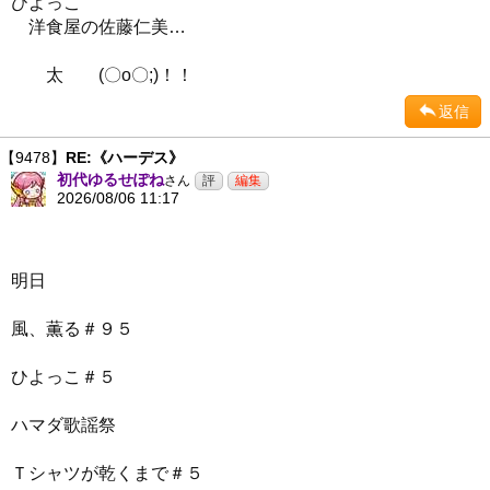
ひよっこ
洋食屋の佐藤仁美…
太 (〇o〇;)！！
返信
【9478】
RE:《ハーデス》
初代ゆるせぽね
さん
2026/08/06 11:17
明日
風、薫る＃９５
ひよっこ＃５
ハマダ歌謡祭
Ｔシャツが乾くまで＃５