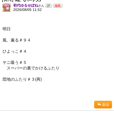
【9474】
RE:《ハーデス》
初代ゆるせぽね
さん
2026/08/05 11:52
明日
風、薫る＃９４
ひよっこ＃４
ヤニ吸う＃５
スーパーの裏でかけるふたり
団地のふたり＃３(再)
返信