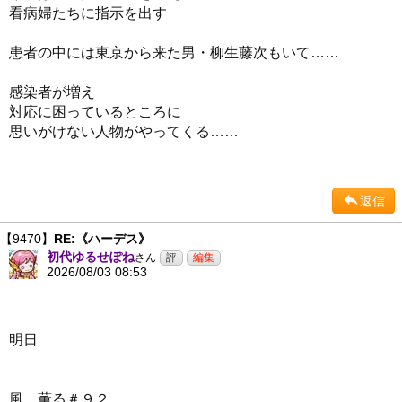
看病婦たちに指示を出す
患者の中には東京から来た男・柳生藤次もいて……
感染者が増え
対応に困っているところに
思いがけない人物がやってくる……
返信
【9470】
RE:《ハーデス》
初代ゆるせぽね
さん
2026/08/03 08:53
明日
風、薫る＃９２