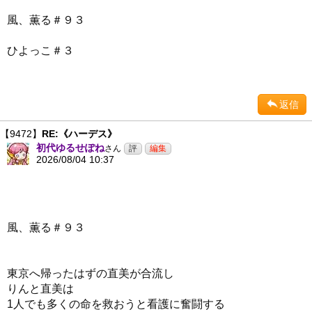
風、薫る＃９３
ひよっこ＃３
返信
【9472】
RE:《ハーデス》
初代ゆるせぽね
さん
2026/08/04 10:37
風、薫る＃９３
東京へ帰ったはずの直美が合流し
りんと直美は
1人でも多くの命を救おうと看護に奮闘する