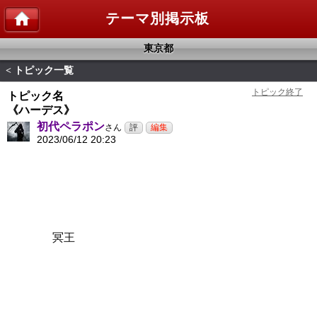
テーマ別掲示板
東京都
トピック一覧
<
トピック名
《ハーデス》
初代ペラポン
さん
2023/06/12 20:23
冥王