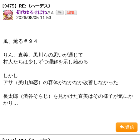
【9475】
RE:《ハーデス》
初代ゆるせぽね
さん
2026/08/05 11:53
風、薫る＃９４
りん、直美、黒川らの思いが通じて
村人たちは少しずつ理解を示し始める
しかし
アサ（美山加恋）の容体がなかなか改善しなかった
長太郎（渋谷そらじ）を見かけた直美はその様子が気にか
かり…
返信