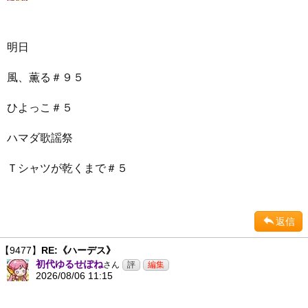
明日
風、薫る＃９５
ひよっこ＃５
ハマダ歌謡祭
Ｔシャツが乾くまで＃５
返信
【9477】
RE:《ハーデス》
初代ゆるせぽね
さん
2026/08/06 11:15