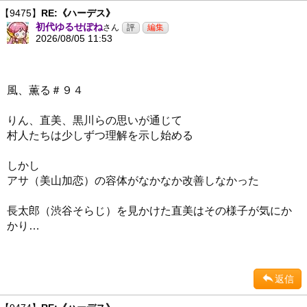
【9475】
RE:《ハーデス》
初代ゆるせぽね
さん
2026/08/05 11:53
風、薫る＃９４
りん、直美、黒川らの思いが通じて
村人たちは少しずつ理解を示し始める
しかし
アサ（美山加恋）の容体がなかなか改善しなかった
長太郎（渋谷そらじ）を見かけた直美はその様子が気にか
かり…
返信