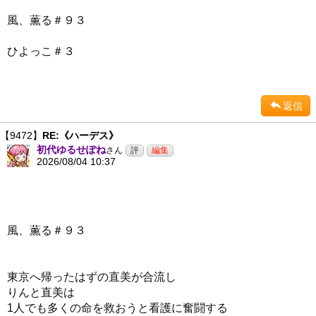
風、薫る＃９３
ひよっこ＃３
返信
【9472】
RE:《ハーデス》
初代ゆるせぽね
さん
2026/08/04 10:37
風、薫る＃９３
東京へ帰ったはずの直美が合流し
りんと直美は
1人でも多くの命を救おうと看護に奮闘する