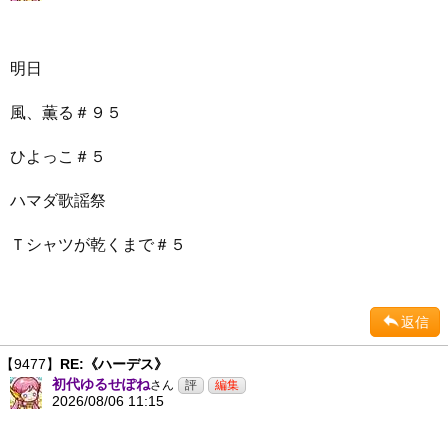
明日
風、薫る＃９５
ひよっこ＃５
ハマダ歌謡祭
Ｔシャツが乾くまで＃５
返信
【9477】
RE:《ハーデス》
初代ゆるせぽね
さん
2026/08/06 11:15