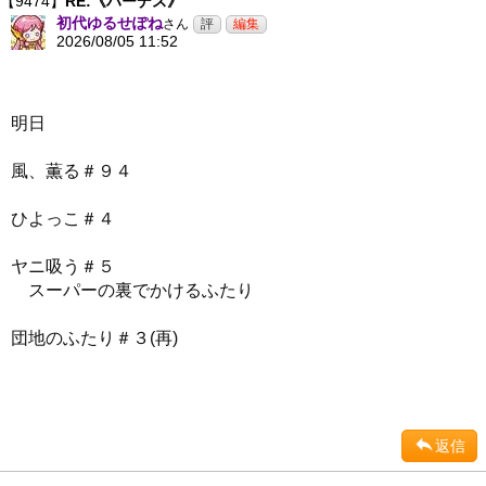
【9474】
RE:《ハーデス》
初代ゆるせぽね
さん
2026/08/05 11:52
明日
風、薫る＃９４
ひよっこ＃４
ヤニ吸う＃５
スーパーの裏でかけるふたり
団地のふたり＃３(再)
返信