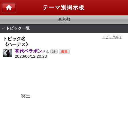
テーマ別掲示板
東京都
トピック一覧
<
トピック名
《ハーデス》
初代ペラポン
さん
2023/06/12 20:23
冥王