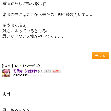
看病婦たちに指示を出す
患者の中には東京から来た男・柳生藤次もいて……
感染者が増え
対応に困っているところに
思いがけない人物がやってくる……
返信
【9470】
RE:《ハーデス》
初代ゆるせぽね
さん
2026/08/03 08:53
明日
風、薫る＃９２