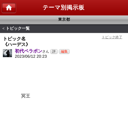
テーマ別掲示板
東京都
トピック一覧
<
トピック名
《ハーデス》
初代ペラポン
さん
2023/06/12 20:23
冥王