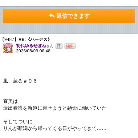
返信できます
【9487】
RE:《ハーデス》
初代ゆるせぽね
さん
2026/08/09 06:48
風、薫る＃９６
直美は
派出看護を軌道に乗せようと懸命に働いていた
そしてついに
りんが新潟から帰ってくる日がやってきて……