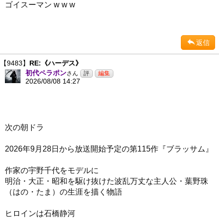
ゴイスーマン w w w
返信
【9483】
RE:《ハーデス》
初代ペラポン
さん
2026/08/08 14:27
次の朝ドラ
2026年9月28日から放送開始予定の第115作『ブラッサム』
作家の宇野千代をモデルに
明治・大正・昭和を駆け抜けた波乱万丈な主人公・葉野珠
（はの・たま）の生涯を描く物語
ヒロインは石橋静河