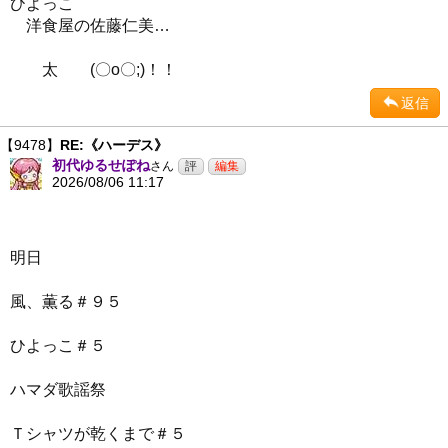
ひよっこ
洋食屋の佐藤仁美…
太 (〇o〇;)！！
返信
【9478】
RE:《ハーデス》
初代ゆるせぽね
さん
2026/08/06 11:17
明日
風、薫る＃９５
ひよっこ＃５
ハマダ歌謡祭
Ｔシャツが乾くまで＃５