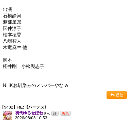
出演
石橋静河
渡部篤郎
国仲涼子
松本穂香
八嶋智人
木竜麻生 他
脚本
櫻井剛、小松與志子
NHKお馴染みのメンバーやな w
返信
【9482】
RE:《ハーデス》
初代ゆるせぽね
さん
2026/08/08 10:53