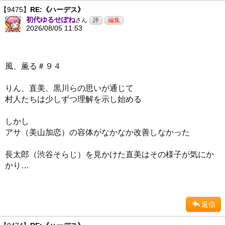
【9475】
RE:《ハーデス》
初代ゆるせぽね
さん
2026/08/05 11:53
風、薫る＃９４
りん、直美、黒川らの思いが通じて
村人たちは少しずつ理解を示し始める
しかし
アサ（美山加恋）の容体がなかなか改善しなかった
長太郎（渋谷そらじ）を見かけた直美はその様子が気にか
かり…
返信