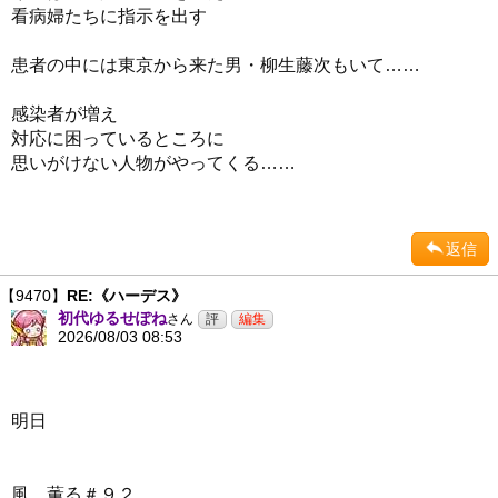
看病婦たちに指示を出す
患者の中には東京から来た男・柳生藤次もいて……
感染者が増え
対応に困っているところに
思いがけない人物がやってくる……
返信
【9470】
RE:《ハーデス》
初代ゆるせぽね
さん
2026/08/03 08:53
明日
風、薫る＃９２