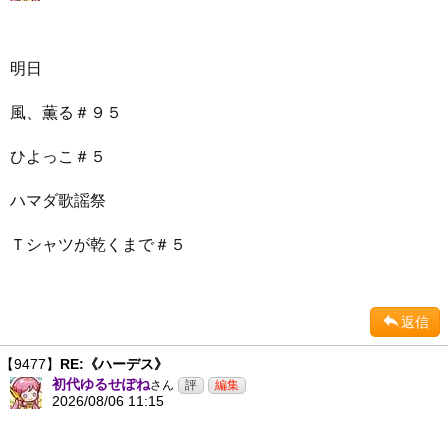
明日
風、薫る＃９５
ひよっこ＃５
ハマダ歌謡祭
Ｔシャツが乾くまで＃５
返信
【9477】
RE:《ハーデス》
初代ゆるせぽね
さん
2026/08/06 11:15