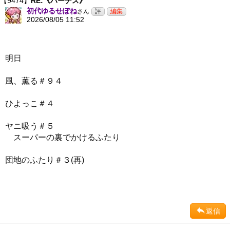
【9474】
RE:《ハーデス》
初代ゆるせぽね
さん
2026/08/05 11:52
明日
風、薫る＃９４
ひよっこ＃４
ヤニ吸う＃５
スーパーの裏でかけるふたり
団地のふたり＃３(再)
返信