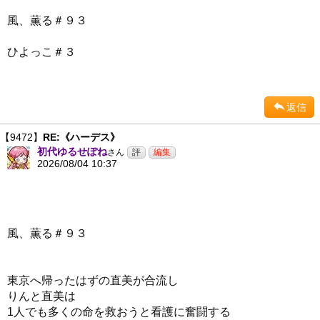
風、薫る＃９３
ひよっこ＃３
返信
【9472】
RE:《ハーデス》
初代ゆるせぽね
さん
2026/08/04 10:37
風、薫る＃９３
東京へ帰ったはずの直美が合流し
りんと直美は
1人でも多くの命を救おうと看護に奮闘する