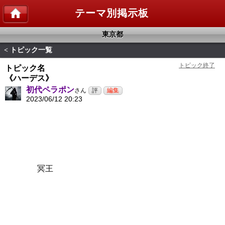
テーマ別掲示板
東京都
トピック一覧
<
トピック名
《ハーデス》
初代ペラポン
さん
2023/06/12 20:23
冥王