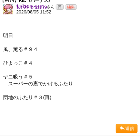
【9474】
RE:《ハーデス》
初代ゆるせぽね
さん
2026/08/05 11:52
明日
風、薫る＃９４
ひよっこ＃４
ヤニ吸う＃５
スーパーの裏でかけるふたり
団地のふたり＃３(再)
返信