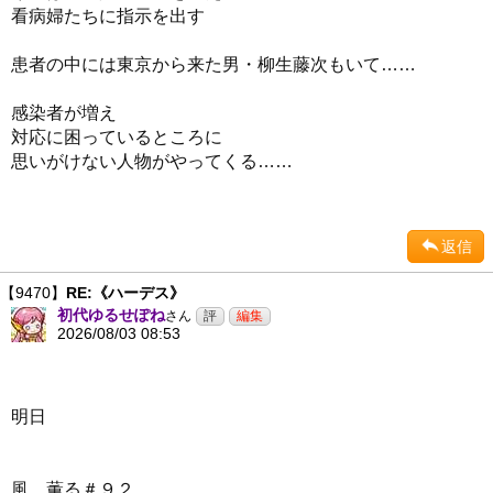
看病婦たちに指示を出す
患者の中には東京から来た男・柳生藤次もいて……
感染者が増え
対応に困っているところに
思いがけない人物がやってくる……
返信
【9470】
RE:《ハーデス》
初代ゆるせぽね
さん
2026/08/03 08:53
明日
風、薫る＃９２