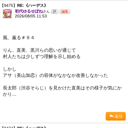
【9475】
RE:《ハーデス》
初代ゆるせぽね
さん
2026/08/05 11:53
風、薫る＃９４
りん、直美、黒川らの思いが通じて
村人たちは少しずつ理解を示し始める
しかし
アサ（美山加恋）の容体がなかなか改善しなかった
長太郎（渋谷そらじ）を見かけた直美はその様子が気にか
かり…
返信