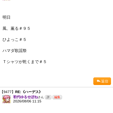
明日
風、薫る＃９５
ひよっこ＃５
ハマダ歌謡祭
Ｔシャツが乾くまで＃５
返信
【9477】
RE:《ハーデス》
初代ゆるせぽね
さん
2026/08/06 11:15