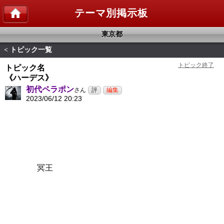
テーマ別掲示板
東京都
トピック一覧
<
トピック名
《ハーデス》
初代ペラポン
さん
2023/06/12 20:23
冥王