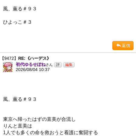
風、薫る＃９３
ひよっこ＃３
返信
【9472】
RE:《ハーデス》
初代ゆるせぽね
さん
2026/08/04 10:37
風、薫る＃９３
東京へ帰ったはずの直美が合流し
りんと直美は
1人でも多くの命を救おうと看護に奮闘する