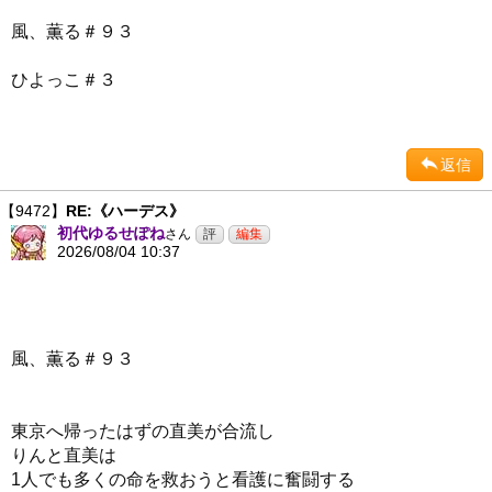
風、薫る＃９３
ひよっこ＃３
返信
【9472】
RE:《ハーデス》
初代ゆるせぽね
さん
2026/08/04 10:37
風、薫る＃９３
東京へ帰ったはずの直美が合流し
りんと直美は
1人でも多くの命を救おうと看護に奮闘する