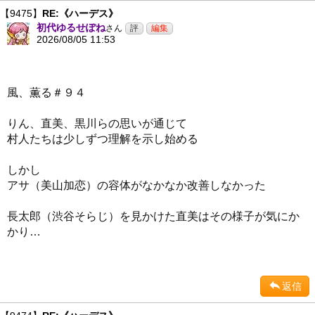
【9475】
RE:《ハーデス》
初代ゆるせぽね
さん
2026/08/05 11:53
風、薫る＃９４
りん、直美、黒川らの思いが通じて
村人たちは少しずつ理解を示し始める
しかし
アサ（美山加恋）の容体がなかなか改善しなかった
長太郎（渋谷そらじ）を見かけた直美はその様子が気にか
かり…
返信