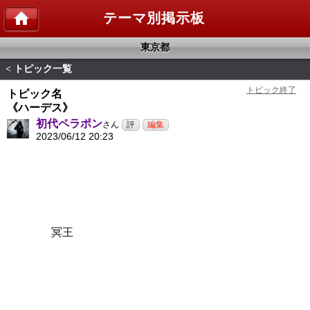
テーマ別掲示板
東京都
トピック一覧
<
トピック名
《ハーデス》
初代ペラポン
さん
2023/06/12 20:23
冥王