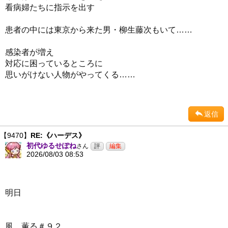
看病婦たちに指示を出す
患者の中には東京から来た男・柳生藤次もいて……
感染者が増え
対応に困っているところに
思いがけない人物がやってくる……
返信
【9470】
RE:《ハーデス》
初代ゆるせぽね
さん
2026/08/03 08:53
明日
風、薫る＃９２