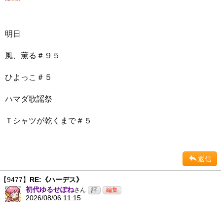
明日
風、薫る＃９５
ひよっこ＃５
ハマダ歌謡祭
Ｔシャツが乾くまで＃５
返信
【9477】
RE:《ハーデス》
初代ゆるせぽね
さん
2026/08/06 11:15