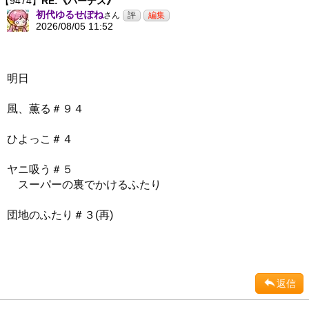
【9474】
RE:《ハーデス》
初代ゆるせぽね
さん
2026/08/05 11:52
明日
風、薫る＃９４
ひよっこ＃４
ヤニ吸う＃５
スーパーの裏でかけるふたり
団地のふたり＃３(再)
返信