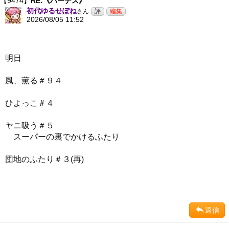
【9474】
RE:《ハーデス》
初代ゆるせぽね
さん
2026/08/05 11:52
明日
風、薫る＃９４
ひよっこ＃４
ヤニ吸う＃５
スーパーの裏でかけるふたり
団地のふたり＃３(再)
返信