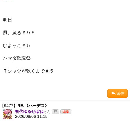
明日
風、薫る＃９５
ひよっこ＃５
ハマダ歌謡祭
Ｔシャツが乾くまで＃５
返信
【9477】
RE:《ハーデス》
初代ゆるせぽね
さん
2026/08/06 11:15