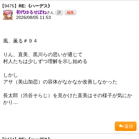
【9475】
RE:《ハーデス》
初代ゆるせぽね
さん
2026/08/05 11:53
風、薫る＃９４
りん、直美、黒川らの思いが通じて
村人たちは少しずつ理解を示し始める
しかし
アサ（美山加恋）の容体がなかなか改善しなかった
長太郎（渋谷そらじ）を見かけた直美はその様子が気にか
かり…
返信