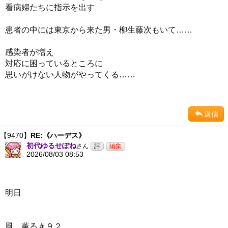
看病婦たちに指示を出す
患者の中には東京から来た男・柳生藤次もいて……
感染者が増え
対応に困っているところに
思いがけない人物がやってくる……
返信
【9470】
RE:《ハーデス》
初代ゆるせぽね
さん
2026/08/03 08:53
明日
風、薫る＃９２