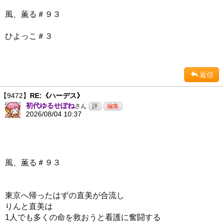
風、薫る＃９３
ひよっこ＃３
返信
【9472】
RE:《ハーデス》
初代ゆるせぽね
さん
2026/08/04 10:37
風、薫る＃９３
東京へ帰ったはずの直美が合流し
りんと直美は
1人でも多くの命を救おうと看護に奮闘する