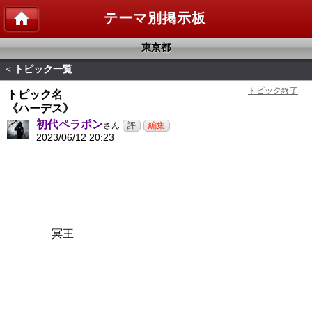
テーマ別掲示板
東京都
トピック一覧
<
トピック名
《ハーデス》
初代ペラポン
さん
2023/06/12 20:23
冥王