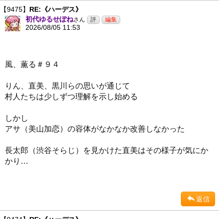
【9475】
RE:《ハーデス》
初代ゆるせぽね
さん
2026/08/05 11:53
風、薫る＃９４
りん、直美、黒川らの思いが通じて
村人たちは少しずつ理解を示し始める
しかし
アサ（美山加恋）の容体がなかなか改善しなかった
長太郎（渋谷そらじ）を見かけた直美はその様子が気にか
かり…
返信