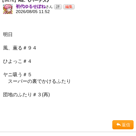
【9474】
RE:《ハーデス》
初代ゆるせぽね
さん
2026/08/05 11:52
明日
風、薫る＃９４
ひよっこ＃４
ヤニ吸う＃５
スーパーの裏でかけるふたり
団地のふたり＃３(再)
返信