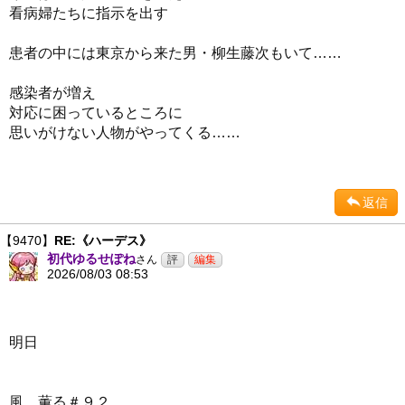
看病婦たちに指示を出す
患者の中には東京から来た男・柳生藤次もいて……
感染者が増え
対応に困っているところに
思いがけない人物がやってくる……
返信
【9470】
RE:《ハーデス》
初代ゆるせぽね
さん
2026/08/03 08:53
明日
風、薫る＃９２