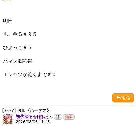
明日
風、薫る＃９５
ひよっこ＃５
ハマダ歌謡祭
Ｔシャツが乾くまで＃５
返信
【9477】
RE:《ハーデス》
初代ゆるせぽね
さん
2026/08/06 11:15