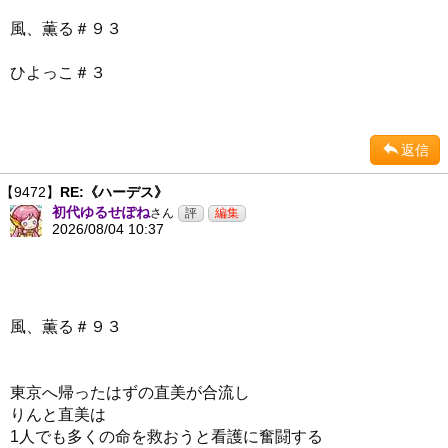
風、薫る＃９３
ひよっこ＃３
返信
【9472】
RE:《ハーデス》
初代ゆるせぽね
さん
2026/08/04 10:37
風、薫る＃９３
東京へ帰ったはずの直美が合流し
りんと直美は
1人でも多くの命を救おうと看護に奮闘する