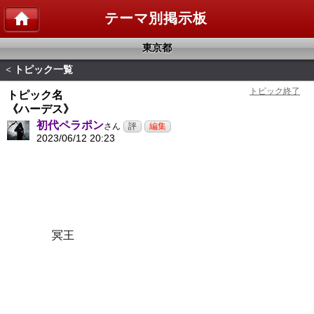
テーマ別掲示板
東京都
トピック一覧
<
トピック名
《ハーデス》
初代ペラポン
さん
2023/06/12 20:23
冥王