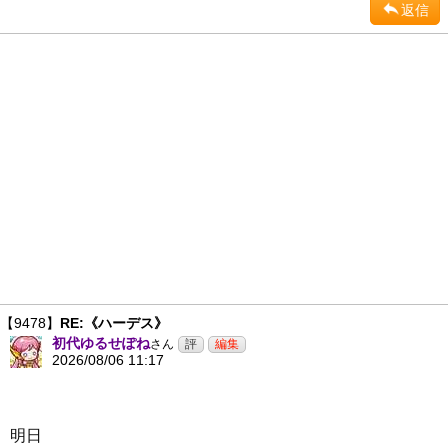
返信
【9478】
RE:《ハーデス》
初代ゆるせぽね
さん
2026/08/06 11:17
明日