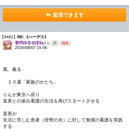
返信できます
【9481】
RE:《ハーデス》
初代ゆるせぽね
さん
2026/08/07 15:06
風、薫る
２０週「家族のかたち」
りんが東京へ戻り
直美との派出看護の生活を再びスタートさせる
直美が
生活に苦しむ患者（登勢の夫）に対して無償の看護を実践
する