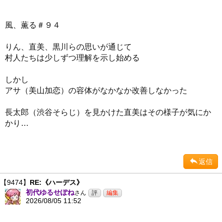
風、薫る＃９４
りん、直美、黒川らの思いが通じて
村人たちは少しずつ理解を示し始める
しかし
アサ（美山加恋）の容体がなかなか改善しなかった
長太郎（渋谷そらじ）を見かけた直美はその様子が気にか
かり…
返信
【9474】
RE:《ハーデス》
初代ゆるせぽね
さん
2026/08/05 11:52