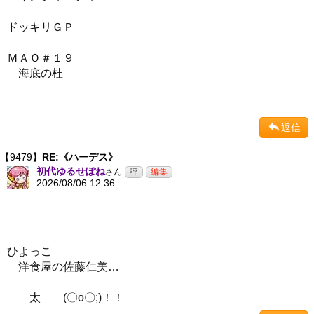
ドッキリＧＰ
ＭＡＯ＃１９
海底の杜
返信
【9479】
RE:《ハーデス》
初代ゆるせぽね
さん
2026/08/06 12:36
ひよっこ
洋食屋の佐藤仁美…
太 (〇o〇;)！！