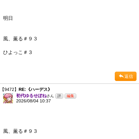
明日
風、薫る＃９３
ひよっこ＃３
返信
【9472】
RE:《ハーデス》
初代ゆるせぽね
さん
2026/08/04 10:37
風、薫る＃９３