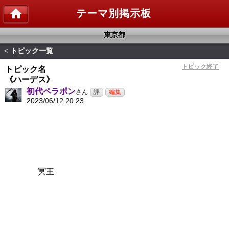
テーマ別掲示板
東京都
トピック一覧
<
トピック名
《ハーデス》
初代ペラポン
さん
2023/06/12 20:23
冥王