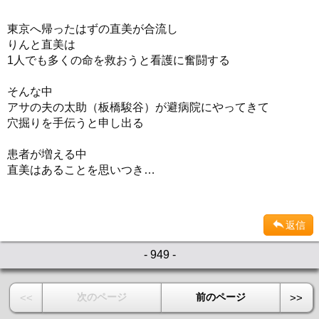
東京へ帰ったはずの直美が合流し
りんと直美は
1人でも多くの命を救おうと看護に奮闘する
そんな中
アサの夫の太助（板橋駿谷）が避病院にやってきて
穴掘りを手伝うと申し出る
患者が増える中
直美はあることを思いつき…
返信
- 949 -
次のページ
前のページ
<<
>>