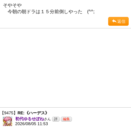
そやそや
今朝の朝ドラは１５分前倒しやった (^^;
返信
【9475】
RE:《ハーデス》
初代ゆるせぽね
さん
2026/08/05 11:53