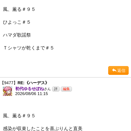
風、薫る＃９５
ひよっこ＃５
ハマダ歌謡祭
Ｔシャツが乾くまで＃５
返信
【9477】
RE:《ハーデス》
初代ゆるせぽね
さん
2026/08/06 11:15
風、薫る＃９５
感染が収束したことを喜ぶりんと直美