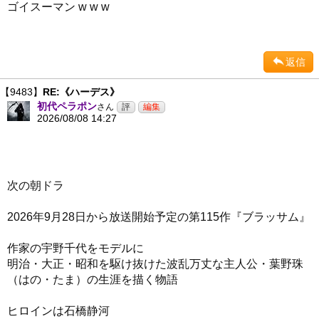
ゴイスーマン w w w
返信
【9483】
RE:《ハーデス》
初代ペラポン
さん
2026/08/08 14:27
次の朝ドラ
2026年9月28日から放送開始予定の第115作『ブラッサム』
作家の宇野千代をモデルに
明治・大正・昭和を駆け抜けた波乱万丈な主人公・葉野珠
（はの・たま）の生涯を描く物語
ヒロインは石橋静河