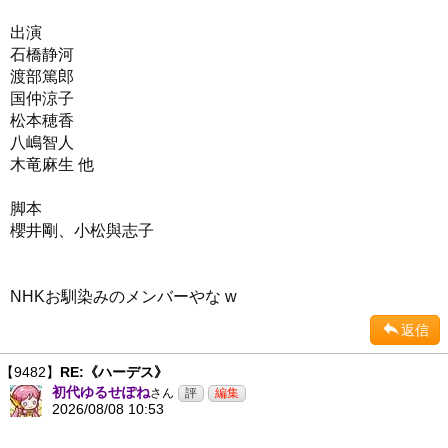
出演
石橋静河
渡部篤郎
国仲涼子
松本穂香
八嶋智人
木竜麻生 他
脚本
櫻井剛、小松與志子
NHKお馴染みのメンバーやな w
返信
【9482】
RE:《ハーデス》
初代ゆるせぽね
さん
2026/08/08 10:53