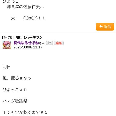
ひよっこ
洋食屋の佐藤仁美…
太 (〇o〇;)！！
返信
【9478】
RE:《ハーデス》
初代ゆるせぽね
さん
2026/08/06 11:17
明日
風、薫る＃９５
ひよっこ＃５
ハマダ歌謡祭
Ｔシャツが乾くまで＃５