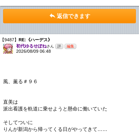
返信できます
【9487】
RE:《ハーデス》
初代ゆるせぽね
さん
2026/08/09 06:48
風、薫る＃９６
直美は
派出看護を軌道に乗せようと懸命に働いていた
そしてついに
りんが新潟から帰ってくる日がやってきて……