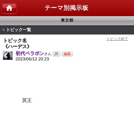
テーマ別掲示板
東京都
トピック一覧
<
トピック名
《ハーデス》
初代ペラポン
さん
2023/06/12 20:23
冥王