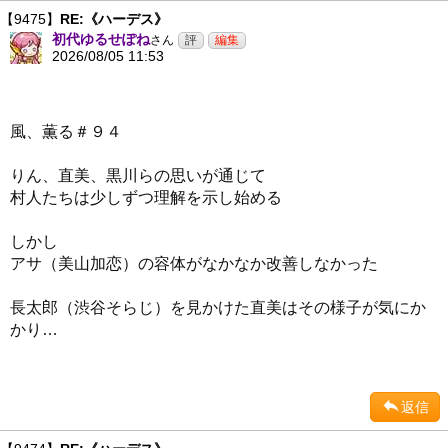
【9475】
RE:《ハーデス》
初代ゆるせぽね
さん
2026/08/05 11:53
風、薫る＃９４
りん、直美、黒川らの思いが通じて
村人たちは少しずつ理解を示し始める
しかし
アサ（美山加恋）の容体がなかなか改善しなかった
長太郎（渋谷そらじ）を見かけた直美はその様子が気にか
かり…
返信