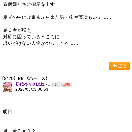
看病婦たちに指示を出す
患者の中には東京から来た男・柳生藤次もいて……
感染者が増え
対応に困っているところに
思いがけない人物がやってくる……
返信
【9470】
RE:《ハーデス》
初代ゆるせぽね
さん
2026/08/03 08:53
明日
風、薫る＃９２