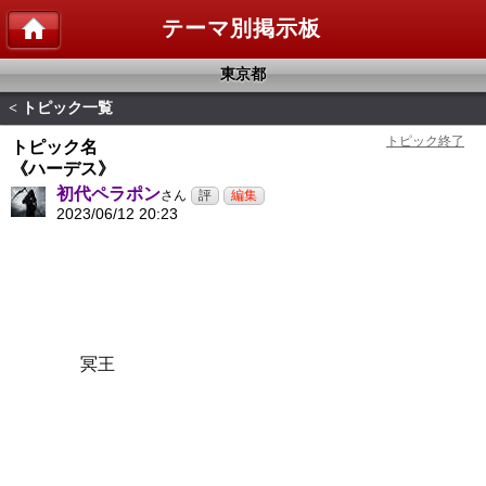
テーマ別掲示板
東京都
トピック一覧
<
トピック名
《ハーデス》
初代ペラポン
さん
2023/06/12 20:23
冥王