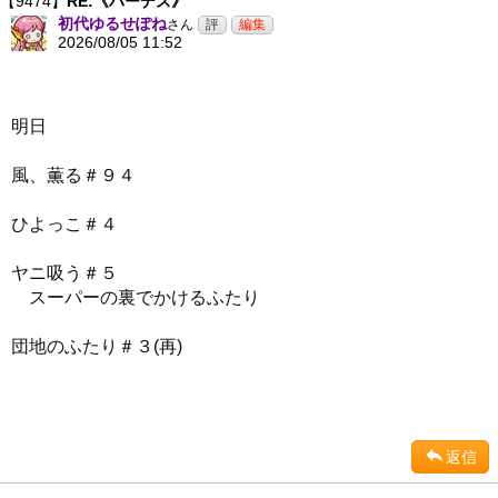
【9474】
RE:《ハーデス》
初代ゆるせぽね
さん
2026/08/05 11:52
明日
風、薫る＃９４
ひよっこ＃４
ヤニ吸う＃５
スーパーの裏でかけるふたり
団地のふたり＃３(再)
返信