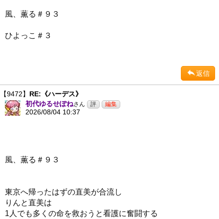
風、薫る＃９３
ひよっこ＃３
返信
【9472】
RE:《ハーデス》
初代ゆるせぽね
さん
2026/08/04 10:37
風、薫る＃９３
東京へ帰ったはずの直美が合流し
りんと直美は
1人でも多くの命を救おうと看護に奮闘する