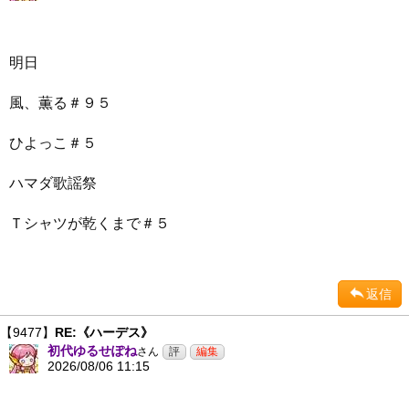
明日
風、薫る＃９５
ひよっこ＃５
ハマダ歌謡祭
Ｔシャツが乾くまで＃５
返信
【9477】
RE:《ハーデス》
初代ゆるせぽね
さん
2026/08/06 11:15