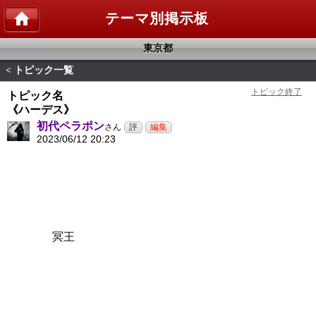
テーマ別掲示板
東京都
トピック一覧
<
トピック名
《ハーデス》
初代ペラポン
さん
2023/06/12 20:23
冥王