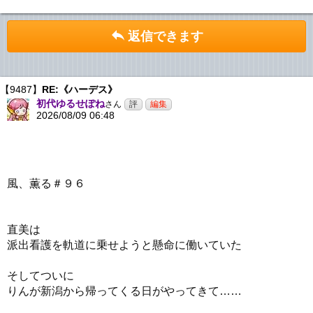
返信できます
【9487】
RE:《ハーデス》
初代ゆるせぽね
さん
2026/08/09 06:48
風、薫る＃９６
直美は
派出看護を軌道に乗せようと懸命に働いていた
そしてついに
りんが新潟から帰ってくる日がやってきて……