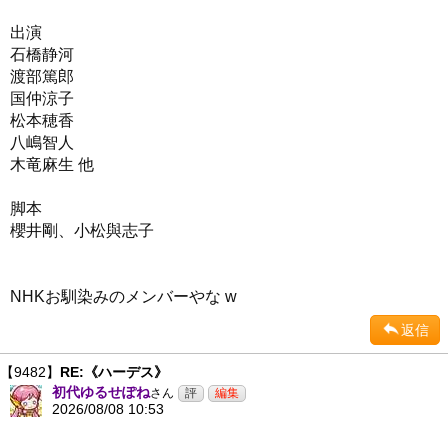
出演
石橋静河
渡部篤郎
国仲涼子
松本穂香
八嶋智人
木竜麻生 他
脚本
櫻井剛、小松與志子
NHKお馴染みのメンバーやな w
返信
【9482】
RE:《ハーデス》
初代ゆるせぽね
さん
2026/08/08 10:53