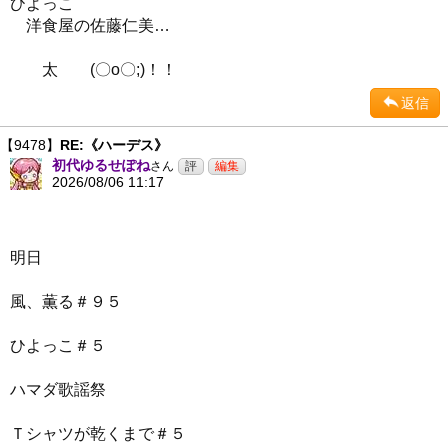
ひよっこ
洋食屋の佐藤仁美…
太 (〇o〇;)！！
返信
【9478】
RE:《ハーデス》
初代ゆるせぽね
さん
2026/08/06 11:17
明日
風、薫る＃９５
ひよっこ＃５
ハマダ歌謡祭
Ｔシャツが乾くまで＃５