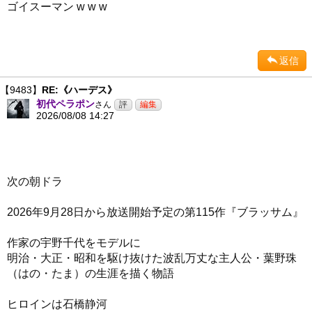
ゴイスーマン w w w
返信
【9483】
RE:《ハーデス》
初代ペラポン
さん
2026/08/08 14:27
次の朝ドラ
2026年9月28日から放送開始予定の第115作『ブラッサム』
作家の宇野千代をモデルに
明治・大正・昭和を駆け抜けた波乱万丈な主人公・葉野珠
（はの・たま）の生涯を描く物語
ヒロインは石橋静河