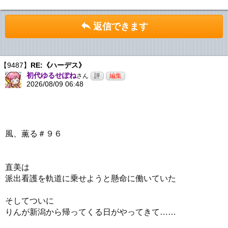
返信できます
【9487】
RE:《ハーデス》
初代ゆるせぽね
さん
2026/08/09 06:48
風、薫る＃９６
直美は
派出看護を軌道に乗せようと懸命に働いていた
そしてついに
りんが新潟から帰ってくる日がやってきて……