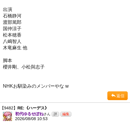
出演
石橋静河
渡部篤郎
国仲涼子
松本穂香
八嶋智人
木竜麻生 他
脚本
櫻井剛、小松與志子
NHKお馴染みのメンバーやな w
返信
【9482】
RE:《ハーデス》
初代ゆるせぽね
さん
2026/08/08 10:53