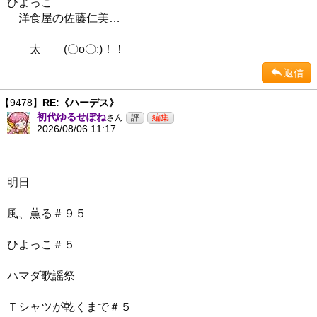
ひよっこ
洋食屋の佐藤仁美…
太 (〇o〇;)！！
返信
【9478】
RE:《ハーデス》
初代ゆるせぽね
さん
2026/08/06 11:17
明日
風、薫る＃９５
ひよっこ＃５
ハマダ歌謡祭
Ｔシャツが乾くまで＃５