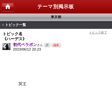
テーマ別掲示板
東京都
トピック一覧
<
トピック名
《ハーデス》
初代ペラポン
さん
2023/06/12 20:23
冥王