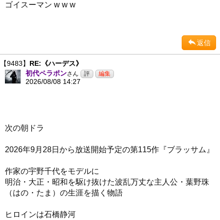
ゴイスーマン w w w
返信
【9483】
RE:《ハーデス》
初代ペラポン
さん
2026/08/08 14:27
次の朝ドラ
2026年9月28日から放送開始予定の第115作『ブラッサム』
作家の宇野千代をモデルに
明治・大正・昭和を駆け抜けた波乱万丈な主人公・葉野珠
（はの・たま）の生涯を描く物語
ヒロインは石橋静河