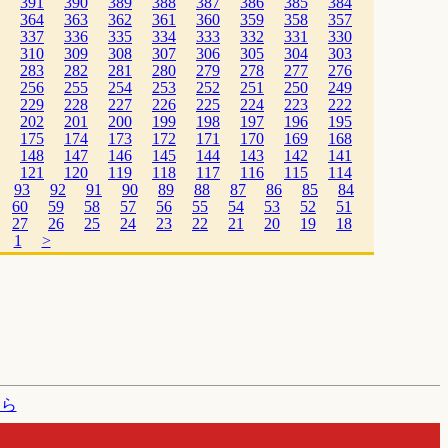
391
390
389
388
387
386
385
384
364
363
362
361
360
359
358
357
337
336
335
334
333
332
331
330
310
309
308
307
306
305
304
303
283
282
281
280
279
278
277
276
256
255
254
253
252
251
250
249
229
228
227
226
225
224
223
222
202
201
200
199
198
197
196
195
175
174
173
172
171
170
169
168
148
147
146
145
144
143
142
141
121
120
119
118
117
116
115
114
93
92
91
90
89
88
87
86
85
84
60
59
58
57
56
55
54
53
52
51
27
26
25
24
23
22
21
20
19
18
1
>
たら