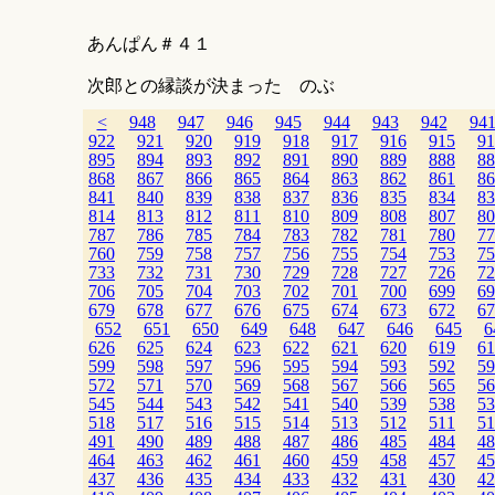
あんぱん＃４１
次郎との縁談が決まった のぶ
<
948
947
946
945
944
943
942
94
922
921
920
919
918
917
916
915
91
895
894
893
892
891
890
889
888
88
868
867
866
865
864
863
862
861
86
841
840
839
838
837
836
835
834
83
814
813
812
811
810
809
808
807
80
787
786
785
784
783
782
781
780
77
760
759
758
757
756
755
754
753
75
733
732
731
730
729
728
727
726
72
706
705
704
703
702
701
700
699
69
679
678
677
676
675
674
673
672
67
652
651
650
649
648
647
646
645
6
626
625
624
623
622
621
620
619
61
599
598
597
596
595
594
593
592
59
572
571
570
569
568
567
566
565
56
545
544
543
542
541
540
539
538
53
518
517
516
515
514
513
512
511
51
491
490
489
488
487
486
485
484
48
464
463
462
461
460
459
458
457
45
437
436
435
434
433
432
431
430
42