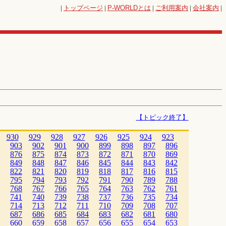
|
トップページ
|
P-WORLD
とは
|
ご利用案内
|
会社案内
|
【トピック終了】
930
929
928
927
926
925
924
923
903
902
901
900
899
898
897
896
876
875
874
873
872
871
870
869
849
848
847
846
845
844
843
842
822
821
820
819
818
817
816
815
795
794
793
792
791
790
789
788
768
767
766
765
764
763
762
761
741
740
739
738
737
736
735
734
714
713
712
711
710
709
708
707
687
686
685
684
683
682
681
680
660
659
658
657
656
655
654
653