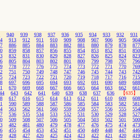
1
940
939
938
937
936
935
934
933
932
931
4
913
912
911
910
909
908
907
906
905
904
7
886
885
884
883
882
881
880
879
878
877
0
859
858
857
856
855
854
853
852
851
850
3
832
831
830
829
828
827
826
825
824
823
6
805
804
803
802
801
800
799
798
797
796
9
778
777
776
775
774
773
772
771
770
769
2
751
750
749
748
747
746
745
744
743
742
5
724
723
722
721
720
719
718
717
716
715
8
697
696
695
694
693
692
691
690
689
688
1
670
669
668
667
666
665
664
663
662
661
44
643
642
641
640
639
638
637
636
【635】
8
617
616
615
614
613
612
611
610
609
608
1
590
589
588
587
586
585
584
583
582
581
4
563
562
561
560
559
558
557
556
555
554
7
536
535
534
533
532
531
530
529
528
527
0
509
508
507
506
505
504
503
502
501
500
3
482
481
480
479
478
477
476
475
474
473
6
455
454
453
452
451
450
449
448
447
446
9
428
427
426
425
424
423
422
421
420
419