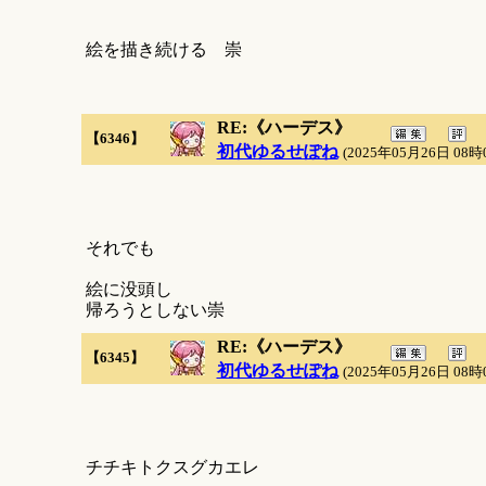
絵を描き続ける 崇
RE:《ハーデス》
【6346】
初代ゆるせぽね
(2025年05月26日 08時
それでも
絵に没頭し
帰ろうとしない崇
RE:《ハーデス》
【6345】
初代ゆるせぽね
(2025年05月26日 08時
チチキトクスグカエレ