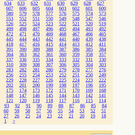
634
633
632
631
630
629
628
627
607
606
605
604
603
602
601
600
580
579
578
577
576
575
574
573
553
552
551
550
549
548
547
546
526
525
524
523
522
521
520
519
499
498
497
496
495
494
493
492
472
471
470
469
468
467
466
465
445
444
443
442
441
440
439
438
418
417
416
415
414
413
412
411
391
390
389
388
387
386
385
384
364
363
362
361
360
359
358
357
337
336
335
334
333
332
331
330
310
309
308
307
306
305
304
303
283
282
281
280
279
278
277
276
256
255
254
253
252
251
250
249
229
228
227
226
225
224
223
222
202
201
200
199
198
197
196
195
175
174
173
172
171
170
169
168
148
147
146
145
144
143
142
141
121
120
119
118
117
116
115
114
93
92
91
90
89
88
87
86
85
84
60
59
58
57
56
55
54
53
52
51
27
26
25
24
23
22
21
20
19
18
1
>