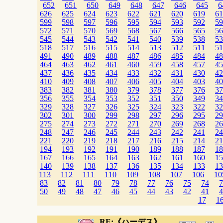
652
651
650
649
648
647
646
645
6
626
625
624
623
622
621
620
619
61
599
598
597
596
595
594
593
592
59
572
571
570
569
568
567
566
565
56
545
544
543
542
541
540
539
538
53
518
517
516
515
514
513
512
511
51
491
490
489
488
487
486
485
484
48
464
463
462
461
460
459
458
457
45
437
436
435
434
433
432
431
430
42
410
409
408
407
406
405
404
403
40
383
382
381
380
379
378
377
376
37
356
355
354
353
352
351
350
349
34
329
328
327
326
325
324
323
322
32
302
301
300
299
298
297
296
295
29
275
274
273
272
271
270
269
268
26
248
247
246
245
244
243
242
241
24
221
220
219
218
217
216
215
214
21
194
193
192
191
190
189
188
187
18
167
166
165
164
163
162
161
160
15
140
139
138
137
136
135
134
133
13
113
112
111
110
109
108
107
106
10
83
82
81
80
79
78
77
76
75
74
7
50
49
48
47
46
45
44
43
42
41
4
17
1
RE:《ハーデス》