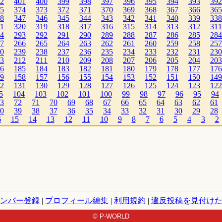
2
401
400
399
398
397
396
395
394
393
392
5
374
373
372
371
370
369
368
367
366
365
8
347
346
345
344
343
342
341
340
339
338
1
320
319
318
317
316
315
314
313
312
311
4
293
292
291
290
289
288
287
286
285
284
7
266
265
264
263
262
261
260
259
258
257
0
239
238
237
236
235
234
233
232
231
230
3
212
211
210
209
208
207
206
205
204
203
6
185
184
183
182
181
180
179
178
177
176
9
158
157
156
155
154
153
152
151
150
149
2
131
130
129
128
127
126
125
124
123
122
5
104
103
102
101
100
99
98
97
96
95
94
3
72
71
70
69
68
67
66
65
64
63
62
61
0
39
38
37
36
35
34
33
32
31
30
29
28
6
15
14
13
12
11
10
9
8
7
6
5
4
3
2
ンバー登録
|
プロフィール編集
|
利用規約
|
違反投稿を見付け
© P-WORLD