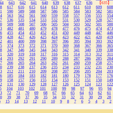
44
643
642
641
640
639
638
637
636
【635】
8
617
616
615
614
613
612
611
610
609
608
1
590
589
588
587
586
585
584
583
582
581
4
563
562
561
560
559
558
557
556
555
554
7
536
535
534
533
532
531
530
529
528
527
0
509
508
507
506
505
504
503
502
501
500
3
482
481
480
479
478
477
476
475
474
473
6
455
454
453
452
451
450
449
448
447
446
9
428
427
426
425
424
423
422
421
420
419
2
401
400
399
398
397
396
395
394
393
392
5
374
373
372
371
370
369
368
367
366
365
8
347
346
345
344
343
342
341
340
339
338
1
320
319
318
317
316
315
314
313
312
311
4
293
292
291
290
289
288
287
286
285
284
7
266
265
264
263
262
261
260
259
258
257
0
239
238
237
236
235
234
233
232
231
230
3
212
211
210
209
208
207
206
205
204
203
6
185
184
183
182
181
180
179
178
177
176
9
158
157
156
155
154
153
152
151
150
149
2
131
130
129
128
127
126
125
124
123
122
5
104
103
102
101
100
99
98
97
96
95
94
3
72
71
70
69
68
67
66
65
64
63
62
61
0
39
38
37
36
35
34
33
32
31
30
29
28
6
15
14
13
12
11
10
9
8
7
6
5
4
3
2