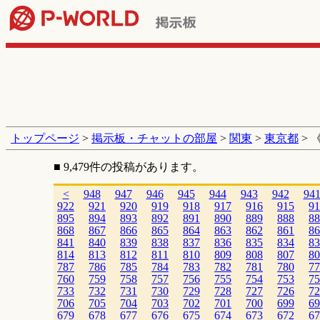
トップページ
>
掲示板・チャットの部屋
>
関東
>
東京都
> 
■ 9,479件の投稿があります。
<
948
947
946
945
944
943
942
94
922
921
920
919
918
917
916
915
91
895
894
893
892
891
890
889
888
88
868
867
866
865
864
863
862
861
86
841
840
839
838
837
836
835
834
83
814
813
812
811
810
809
808
807
80
787
786
785
784
783
782
781
780
77
760
759
758
757
756
755
754
753
75
733
732
731
730
729
728
727
726
72
706
705
704
703
702
701
700
699
69
679
678
677
676
675
674
673
672
67