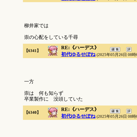
柳井家では
崇の心配をしている千尋
RE:《ハーデス》
【6341】
初代ゆるせぽね
(2025年05月26日 08時
一方
崇は 何も知らず
卒業製作に 没頭していた
RE:《ハーデス》
【6340】
初代ゆるせぽね
(2025年05月26日 08時