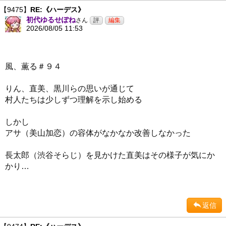
【9475】
RE:《ハーデス》
初代ゆるせぽね
さん
2026/08/05 11:53
風、薫る＃９４
りん、直美、黒川らの思いが通じて
村人たちは少しずつ理解を示し始める
しかし
アサ（美山加恋）の容体がなかなか改善しなかった
長太郎（渋谷そらじ）を見かけた直美はその様子が気にか
かり…
返信