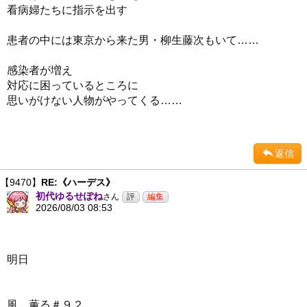
看病婦たちに指示を出す
患者の中には東京から来た男・柳生藤次もいて……
感染者が増え
対応に困っているところに
思いがけない人物がやってくる……
返信
【9470】
RE:《ハーデス》
初代ゆるせぽね
さん
2026/08/03 08:53
明日
風、薫る＃９２