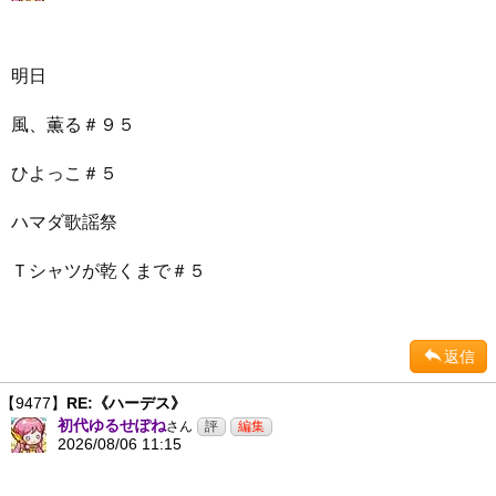
明日
風、薫る＃９５
ひよっこ＃５
ハマダ歌謡祭
Ｔシャツが乾くまで＃５
返信
【9477】
RE:《ハーデス》
初代ゆるせぽね
さん
2026/08/06 11:15