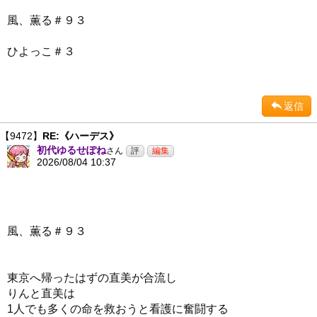
風、薫る＃９３
ひよっこ＃３
返信
【9472】
RE:《ハーデス》
初代ゆるせぽね
さん
2026/08/04 10:37
風、薫る＃９３
東京へ帰ったはずの直美が合流し
りんと直美は
1人でも多くの命を救おうと看護に奮闘する