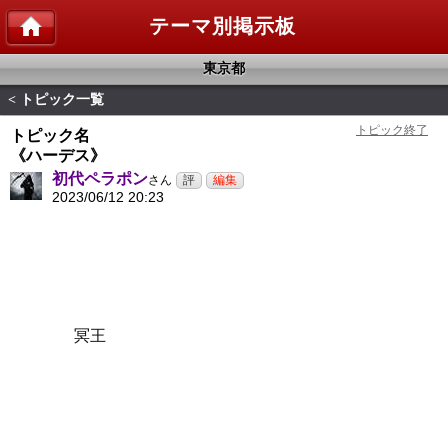
テーマ別掲示板
東京都
トピック一覧
<
トピック名
《ハーデス》
初代ペラポン
さん
2023/06/12 20:23
冥王