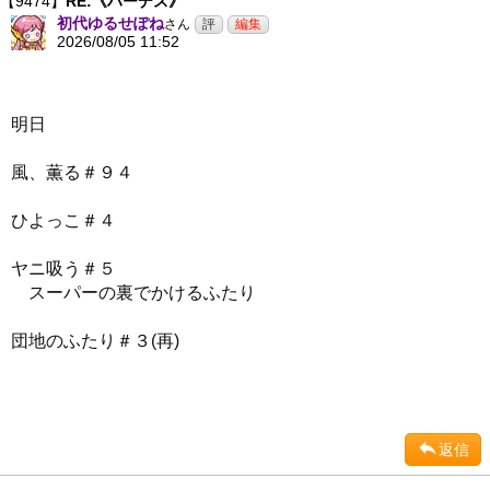
【9474】
RE:《ハーデス》
初代ゆるせぽね
さん
2026/08/05 11:52
明日
風、薫る＃９４
ひよっこ＃４
ヤニ吸う＃５
スーパーの裏でかけるふたり
団地のふたり＃３(再)
返信