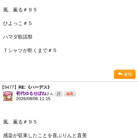
風、薫る＃９５
ひよっこ＃５
ハマダ歌謡祭
Ｔシャツが乾くまで＃５
返信
【9477】
RE:《ハーデス》
初代ゆるせぽね
さん
2026/08/06 11:15
風、薫る＃９５
感染が収束したことを喜ぶりんと直美