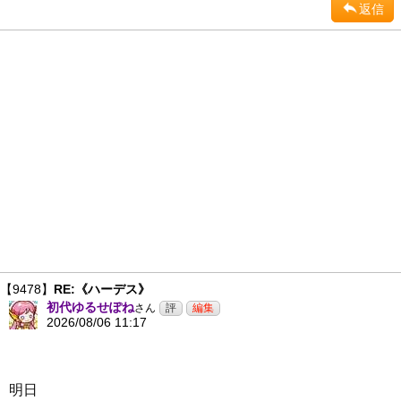
返信
【9478】
RE:《ハーデス》
初代ゆるせぽね
さん
2026/08/06 11:17
明日