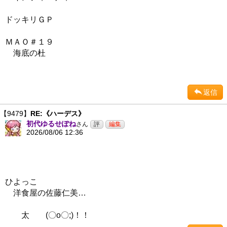
ドッキリＧＰ
ＭＡＯ＃１９
海底の杜
返信
【9479】
RE:《ハーデス》
初代ゆるせぽね
さん
2026/08/06 12:36
ひよっこ
洋食屋の佐藤仁美…
太 (〇o〇;)！！