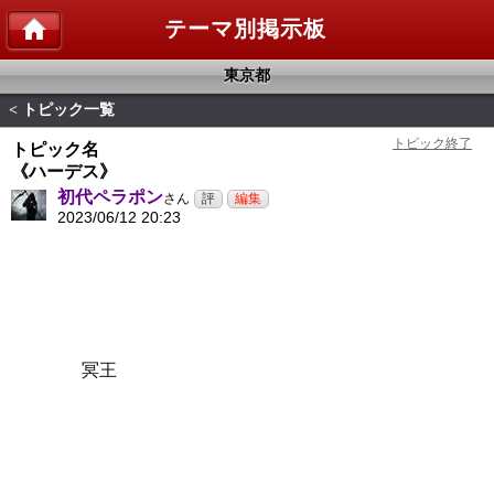
テーマ別掲示板
東京都
トピック一覧
<
トピック名
《ハーデス》
初代ペラポン
さん
2023/06/12 20:23
冥王