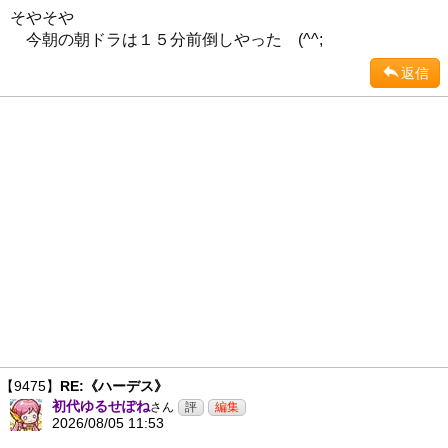
そやそや
今朝の朝ドラは１５分前倒しやった (^^;
返信
【9475】
RE:《ハーデス》
初代ゆるせぽね
さん
2026/08/05 11:53