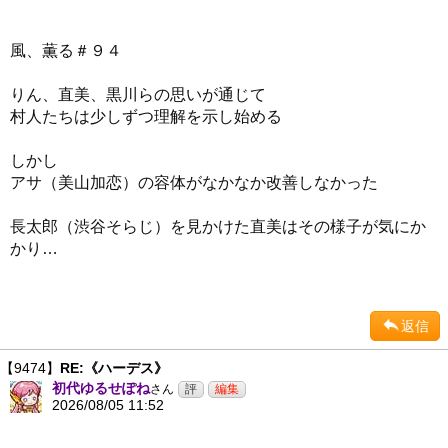
風、薫る＃９４
りん、直美、黒川らの思いが通じて
村人たちは少しずつ理解を示し始める
しかし
アサ（美山加恋）の容体がなかなか改善しなかった
長太郎（渋谷そらじ）を見かけた直美はその様子が気にか
かり…
返信
【9474】
RE:《ハーデス》
初代ゆるせぽね
さん
2026/08/05 11:52