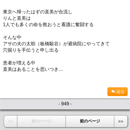
東京へ帰ったはずの直美が合流し
りんと直美は
1人でも多くの命を救おうと看護に奮闘する
そんな中
アサの夫の太助（板橋駿谷）が避病院にやってきて
穴掘りを手伝うと申し出る
患者が増える中
直美はあることを思いつき…
返信
- 949 -
次のページ
前のページ
<<
>>