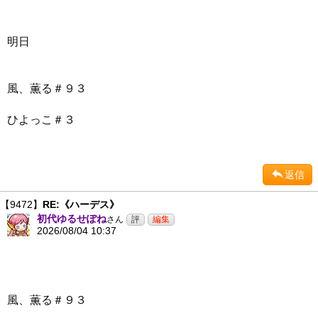
明日
風、薫る＃９３
ひよっこ＃３
返信
【9472】
RE:《ハーデス》
初代ゆるせぽね
さん
2026/08/04 10:37
風、薫る＃９３