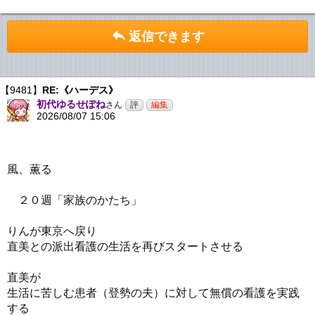
返信できます
【9481】
RE:《ハーデス》
初代ゆるせぽね
さん
2026/08/07 15:06
風、薫る
２０週「家族のかたち」
りんが東京へ戻り
直美との派出看護の生活を再びスタートさせる
直美が
生活に苦しむ患者（登勢の夫）に対して無償の看護を実践
する