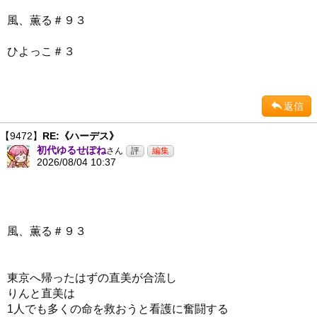
風、薫る＃９３
ひよっこ＃３
返信
【9472】
RE:《ハーデス》
初代ゆるせぽね
さん
2026/08/04 10:37
風、薫る＃９３
東京へ帰ったはずの直美が合流し
りんと直美は
1人でも多くの命を救おうと看護に奮闘する