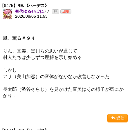
【9475】
RE:《ハーデス》
初代ゆるせぽね
さん
2026/08/05 11:53
風、薫る＃９４
りん、直美、黒川らの思いが通じて
村人たちは少しずつ理解を示し始める
しかし
アサ（美山加恋）の容体がなかなか改善しなかった
長太郎（渋谷そらじ）を見かけた直美はその様子が気にか
かり…
返信