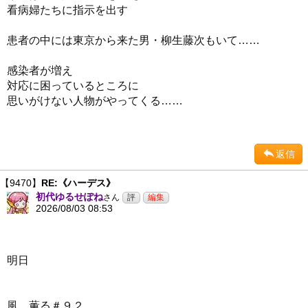
看病婦たちに指示を出す
患者の中には東京から来た男・柳生藤次もいて……
感染者が増え
対応に困っているところに
思いがけない人物がやってくる……
返信
【9470】
RE:《ハーデス》
初代ゆるせぽね
さん
2026/08/03 08:53
明日
風、薫る＃９２