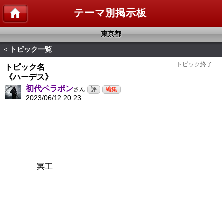
テーマ別掲示板
東京都
トピック一覧
<
トピック名
《ハーデス》
初代ペラポン
さん
2023/06/12 20:23
冥王