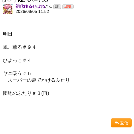
【9474】
RE:《ハーデス》
初代ゆるせぽね
さん
2026/08/05 11:52
明日
風、薫る＃９４
ひよっこ＃４
ヤニ吸う＃５
スーパーの裏でかけるふたり
団地のふたり＃３(再)
返信