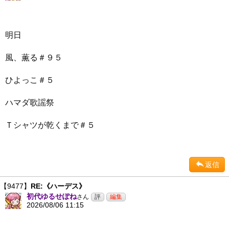
明日
風、薫る＃９５
ひよっこ＃５
ハマダ歌謡祭
Ｔシャツが乾くまで＃５
返信
【9477】
RE:《ハーデス》
初代ゆるせぽね
さん
2026/08/06 11:15