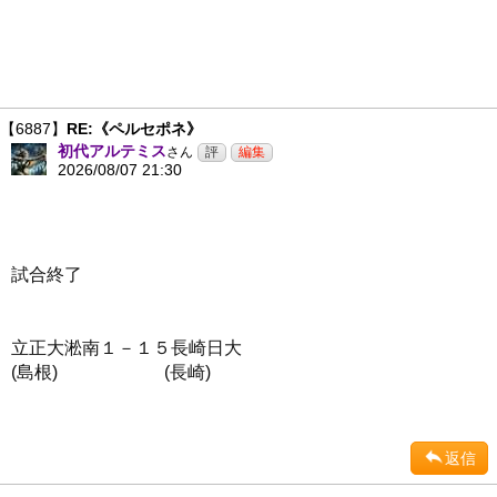
【6887】
RE:《ペルセポネ》
初代アルテミス
さん
2026/08/07 21:30
試合終了
立正大淞南１－１５長崎日大
(島根) (長崎)
返信