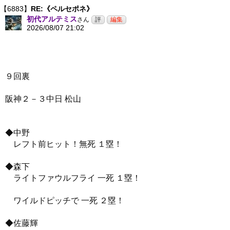
【6883】
RE:《ペルセポネ》
初代アルテミス
さん
2026/08/07 21:02
９回裏
阪神２－３中日 松山
◆中野
レフト前ヒット！無死 １塁！
◆森下
ライトファウルフライ 一死 １塁！
ワイルドピッチで 一死 ２塁！
◆佐藤輝