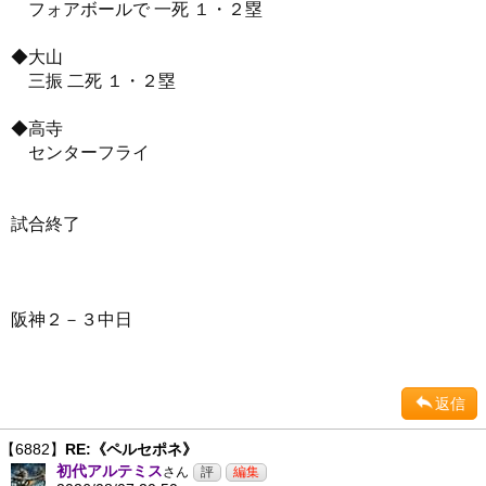
フォアボールで 一死 １・２塁
◆大山
三振 二死 １・２塁
◆高寺
センターフライ
試合終了
阪神２－３中日
返信
【6882】
RE:《ペルセポネ》
初代アルテミス
さん