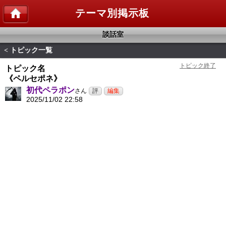
テーマ別掲示板
談話室
トピック一覧
<
トピック名
《ペルセポネ》
初代ペラポン
さん
2025/11/02 22:58