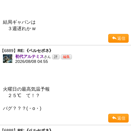
結局ギャバンは
３週遅れか w
返信
【6889】
RE:《ペルセポネ》
初代アルテミス
さん
2026/08/08 04:55
火曜日の最高気温予報
２５℃ て！？
バグ？？？(・ο・)
返信
【6888】
RE:《ペルセポネ》