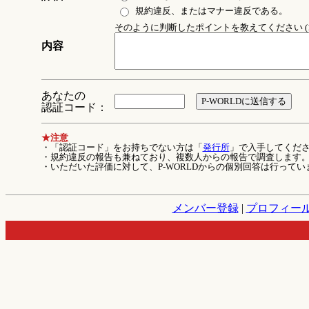
規約違反、またはマナー違反である。
そのように判断したポイントを教えてください (1
内容
あなたの
認証コード：
★注意
・「認証コード」をお持ちでない方は「
発行所
」で入手してくだ
・規約違反の報告も兼ねており、複数人からの報告で調査します
・いただいた評価に対して、P-WORLDからの個別回答は行ってい
メンバー登録
|
プロフィー