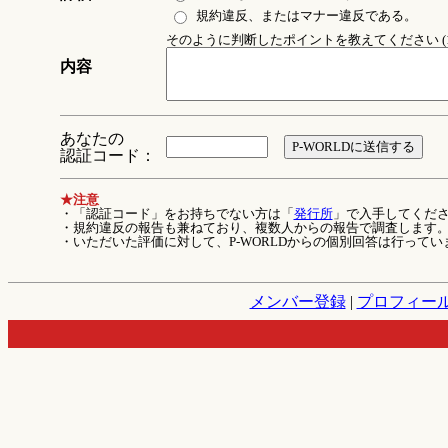
規約違反、またはマナー違反である。
そのように判断したポイントを教えてください (1
内容
あなたの
認証コード：
★注意
・「認証コード」をお持ちでない方は「
発行所
」で入手してくだ
・規約違反の報告も兼ねており、複数人からの報告で調査します
・いただいた評価に対して、P-WORLDからの個別回答は行ってい
メンバー登録
|
プロフィー