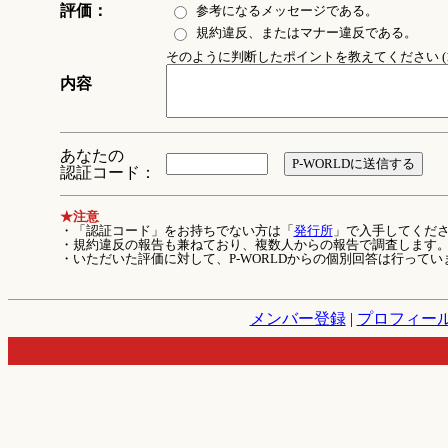
評価：
参考になるメッセージである。
規約違反、またはマナー違反である。
そのように判断したポイントを教えてください (1
内容
あなたの
認証コード：
★注意
・「認証コード」をお持ちでない方は「
発行所
」で入手してくだ
・規約違反の報告も兼ねており、複数人からの報告で調査します
・いただいた評価に対して、P-WORLDからの個別回答は行ってい
メンバー登録
|
プロフィー