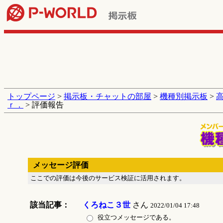
トップページ
>
掲示板・チャットの部屋
>
機種別掲示板
>
ｒ．
> 評価報告
メッセージ評価
ここでの評価は今後のサービス検証に活用されます。
該当記事：
くろねこ３世
さん
2022/01/04 17:48
役立つメッセージである。