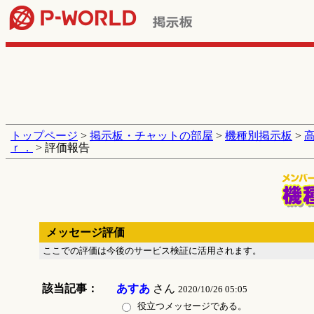
トップページ
>
掲示板・チャットの部屋
>
機種別掲示板
>
ｒ．
> 評価報告
メッセージ評価
ここでの評価は今後のサービス検証に活用されます。
該当記事：
あすあ
さん
2020/10/26 05:05
役立つメッセージである。