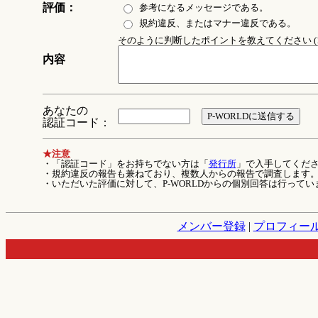
評価：
参考になるメッセージである。
規約違反、またはマナー違反である。
そのように判断したポイントを教えてください (1
内容
あなたの
認証コード：
★注意
・「認証コード」をお持ちでない方は「
発行所
」で入手してくだ
・規約違反の報告も兼ねており、複数人からの報告で調査します
・いただいた評価に対して、P-WORLDからの個別回答は行ってい
メンバー登録
|
プロフィー