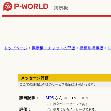
トップページ
>
掲示板・チャットの部屋
>
機種別掲示板
>
D
メッセージ評価
ここでの評価は今後のサービス検証に活用されます。
該当記事：
MP5
さん
2016/12/13 10:09
役立つメッセージである。
評価：
参考になるメッセージである。