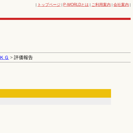
|
トップページ
|
P-WORLD
とは
|
ご利用案内
|
会社案内
|
ＫＧ
> 評価報告