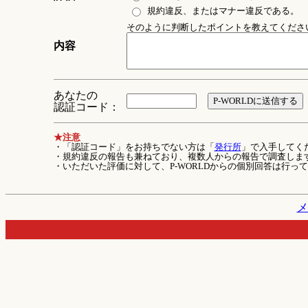
規約違反、またはマナー違反である。
そのように判断したポイントを教えてください 
内容
あなたの
認証コード：
★注意
・「認証コード」をお持ちでない方は「
発行所
」で入手してく
・規約違反の報告も兼ねており、複数人からの報告で調査しま
・いただいた評価に対して、P-WORLDからの個別回答は行っ
メ