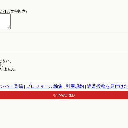
(100文字以内)
ださい。
す。
ていません。
ンバー登録
|
プロフィール編集
|
利用規約
|
違反投稿を見付け
© P-WORLD