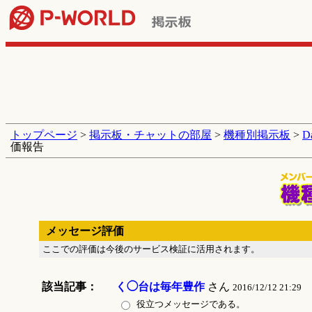
トップページ
>
掲示板・チャットの部屋
>
機種別掲示板
>
D
価報告
メッセージ評価
ここでの評価は今後のサービス検証に活用されます。
該当記事：
く◯台は毎年豊作
さん
2016/12/12 21:29
役立つメッセージである。