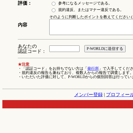
評価：
参考になるメッセージである。
規約違反、またはマナー違反である。
そのように判断したポイントを教えてください (1
内容
あなたの
認証コード：
★注意
・「認証コード」をお持ちでない方は「
発行所
」で入手してくだ
・規約違反の報告も兼ねており、複数人からの報告で調査します
・いただいた評価に対して、P-WORLDからの個別回答は行ってい
メンバー登録
|
プロフィー