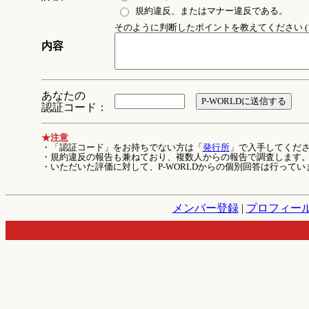
規約違反、またはマナー違反である。
そのように判断したポイントを教えてください (1
内容
あなたの
認証コード：
★注意
・「認証コード」をお持ちでない方は「
発行所
」で入手してくだ
・規約違反の報告も兼ねており、複数人からの報告で調査します
・いただいた評価に対して、P-WORLDからの個別回答は行ってい
メンバー登録
|
プロフィー